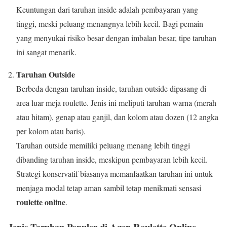
Keuntungan dari taruhan inside adalah pembayaran yang
tinggi, meski peluang menangnya lebih kecil. Bagi pemain
yang menyukai risiko besar dengan imbalan besar, tipe taruhan
ini sangat menarik.
Taruhan Outside
Berbeda dengan taruhan inside, taruhan outside dipasang di
area luar meja roulette. Jenis ini meliputi taruhan warna (merah
atau hitam), genap atau ganjil, dan kolom atau dozen (12 angka
per kolom atau baris).
Taruhan outside memiliki peluang menang lebih tinggi
dibanding taruhan inside, meskipun pembayaran lebih kecil.
Strategi konservatif biasanya memanfaatkan taruhan ini untuk
menjaga modal tetap aman sambil tetap menikmati sensasi
roulette online
.
Jenis Taruhan Populer di Agen Roulette Online