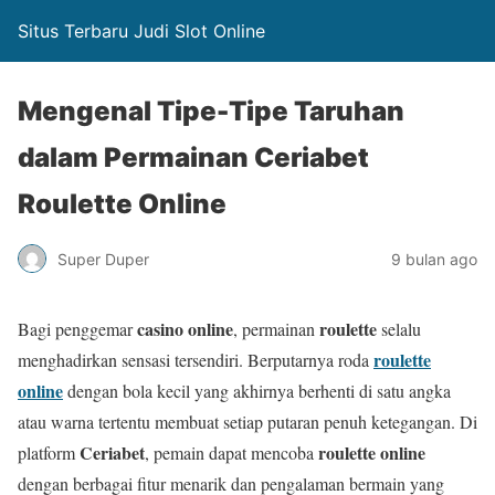
Situs Terbaru Judi Slot Online
Mengenal Tipe-Tipe Taruhan
dalam Permainan Ceriabet
Roulette Online
Super Duper
9 bulan ago
casino online
roulette
Bagi penggemar
, permainan
selalu
roulette
menghadirkan sensasi tersendiri. Berputarnya roda
online
dengan bola kecil yang akhirnya berhenti di satu angka
atau warna tertentu membuat setiap putaran penuh ketegangan. Di
Ceriabet
roulette online
platform
, pemain dapat mencoba
dengan berbagai fitur menarik dan pengalaman bermain yang