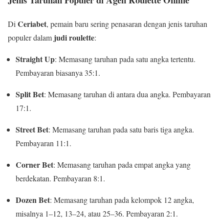
Ceriabet
Di
, pemain baru sering penasaran dengan jenis taruhan
judi roulette
populer dalam
:
Straight Up
: Memasang taruhan pada satu angka tertentu.
Pembayaran biasanya 35:1.
Split Bet
: Memasang taruhan di antara dua angka. Pembayaran
17:1.
Street Bet
: Memasang taruhan pada satu baris tiga angka.
Pembayaran 11:1.
Corner Bet
: Memasang taruhan pada empat angka yang
berdekatan. Pembayaran 8:1.
Dozen Bet
: Memasang taruhan pada kelompok 12 angka,
misalnya 1–12, 13–24, atau 25–36. Pembayaran 2:1.