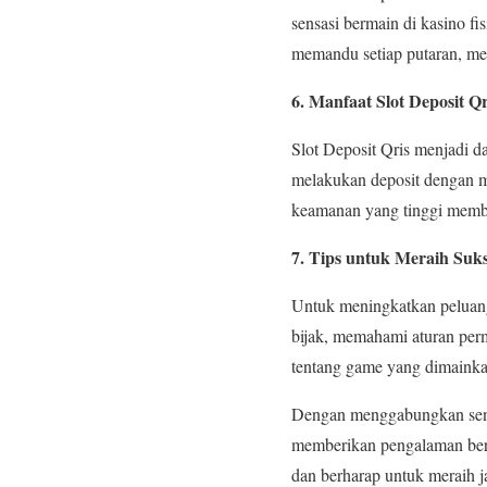
sensasi bermain di kasino f
memandu setiap putaran, m
6. Manfaat Slot Deposit Qr
Slot Deposit Qris menjadi 
melakukan deposit dengan m
keamanan yang tinggi membu
7. Tips untuk Meraih Suks
Untuk meningkatkan peluang
bijak, memahami aturan per
tentang game yang dimainka
Dengan menggabungkan sensa
memberikan pengalaman berm
dan berharap untuk meraih j