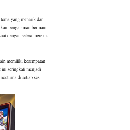
n tema yang menarik dan
arkan pengalaman bermain
uai dengan selera mereka.
main memiliki kesempatan
ini seringkali menjadi
octurna di setiap sesi