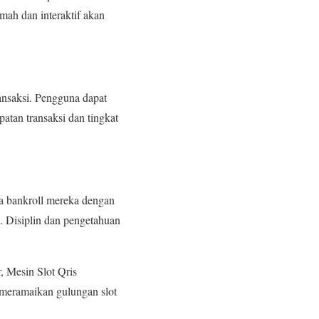
mah dan interaktif akan
ansaksi. Pengguna dapat
tan transaksi dan tingkat
a bankroll mereka dengan
. Disiplin dan pengetahuan
 Mesin Slot Qris
meramaikan gulungan slot