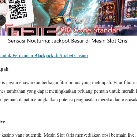
untuk Permainan Blackjack di Sbobet Casino
mpah
ris juga menawarkan berbagai fitur bonus yang melimpah. Fitur-fitur ini
ames tambahan yang dapat meningkatkan peluang pemain untuk merai
ni, pemain dapat meningkatkan potensi penghasilan mereka dan meras
ive
kasino yang autentik, Mesin Slot Qris menyediakan opsi bermain live