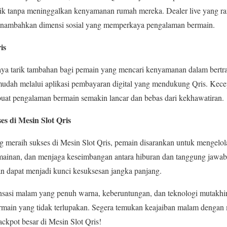
isik tanpa meninggalkan kenyamanan rumah mereka. Dealer live yang ra
enambahkan dimensi sosial yang memperkaya pengalaman bermain.
is
daya tarik tambahan bagi pemain yang mencari kenyamanan dalam bertr
udah melalui aplikasi pembayaran digital yang mendukung Qris. Kecepa
at pengalaman bermain semakin lancar dan bebas dari kekhawatiran.
es di Mesin Slot Qris
 meraih sukses di Mesin Slot Qris, pemain disarankan untuk mengelol
mainan, dan menjaga keseimbangan antara hiburan dan tanggung jawab
n dapat menjadi kunci kesuksesan jangka panjang.
si malam yang penuh warna, keberuntungan, dan teknologi mutakhir,
ain yang tidak terlupakan. Segera temukan keajaiban malam dengan 
ackpot besar di Mesin Slot Qris!