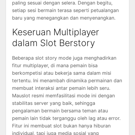
paling sesuai dengan selera. Dengan begitu,
setiap sesi bermain terasa seperti petualangan
baru yang menegangkan dan menyenangkan.
Keseruan Multiplayer
dalam Slot Berstory
Beberapa slot story mode juga menghadirkan
fitur multiplayer, di mana pemain bisa
berkompetisi atau bekerja sama dalam misi
tertentu. Ini menambah dinamika permainan dan
membuat interaksi antar pemain lebih seru.
Mauslot resmi memfasilitasi mode ini dengan
stabilitas server yang baik, sehingga
pengalaman bermain bersama teman atau
pemain lain tidak terganggu oleh lag atau error.
Fitur ini membuat slot bukan hanya hiburan
individual, tapi juga media sosial yang