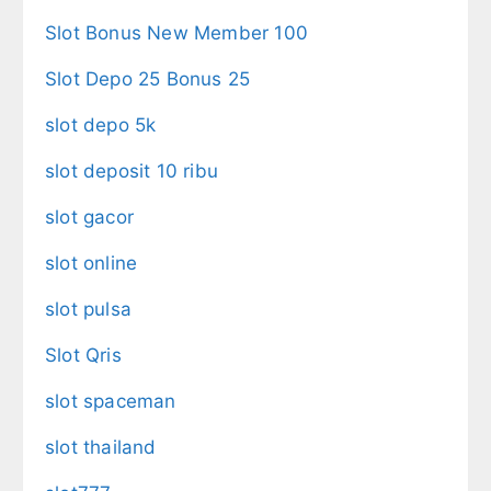
Slot Bonus New Member 100
Slot Depo 25 Bonus 25
slot depo 5k
slot deposit 10 ribu
slot gacor
slot online
slot pulsa
Slot Qris
slot spaceman
slot thailand