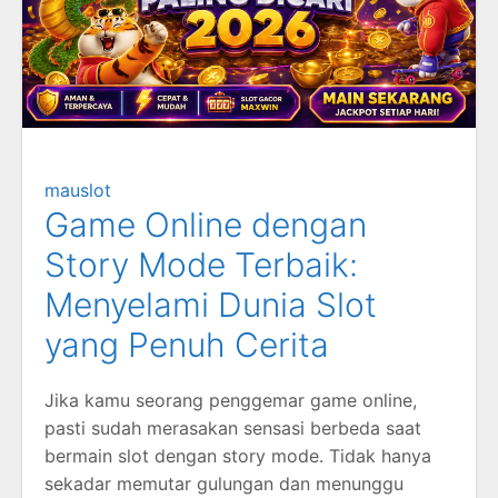
mauslot
Game Online dengan
Story Mode Terbaik:
Menyelami Dunia Slot
yang Penuh Cerita
Jika kamu seorang penggemar game online,
pasti sudah merasakan sensasi berbeda saat
bermain slot dengan story mode. Tidak hanya
sekadar memutar gulungan dan menunggu