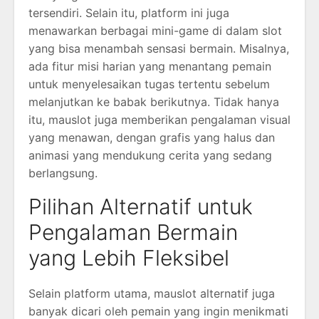
tersendiri. Selain itu, platform ini juga
menawarkan berbagai mini-game di dalam slot
yang bisa menambah sensasi bermain. Misalnya,
ada fitur misi harian yang menantang pemain
untuk menyelesaikan tugas tertentu sebelum
melanjutkan ke babak berikutnya. Tidak hanya
itu, mauslot juga memberikan pengalaman visual
yang menawan, dengan grafis yang halus dan
animasi yang mendukung cerita yang sedang
berlangsung.
Pilihan Alternatif untuk
Pengalaman Bermain
yang Lebih Fleksibel
Selain platform utama, mauslot alternatif juga
banyak dicari oleh pemain yang ingin menikmati