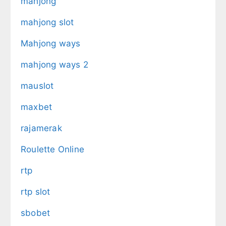
mahjong
mahjong slot
Mahjong ways
mahjong ways 2
mauslot
maxbet
rajamerak
Roulette Online
rtp
rtp slot
sbobet