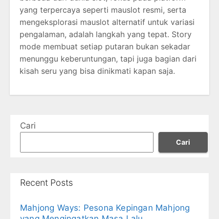
yang terpercaya seperti mauslot resmi, serta
mengeksplorasi mauslot alternatif untuk variasi
pengalaman, adalah langkah yang tepat. Story
mode membuat setiap putaran bukan sekadar
menunggu keberuntungan, tapi juga bagian dari
kisah seru yang bisa dinikmati kapan saja.
Cari
Cari
Recent Posts
Mahjong Ways: Pesona Kepingan Mahjong
yang Mengingatkan Masa Lalu