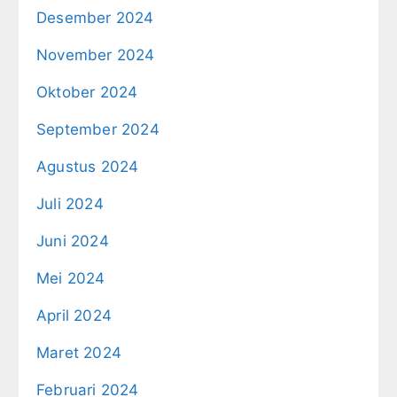
Desember 2024
November 2024
Oktober 2024
September 2024
Agustus 2024
Juli 2024
Juni 2024
Mei 2024
April 2024
Maret 2024
Februari 2024