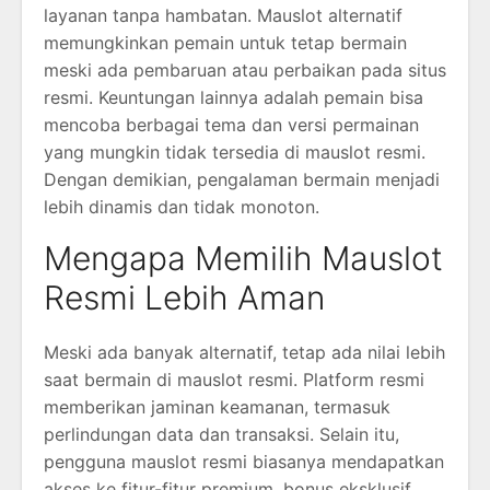
layanan tanpa hambatan. Mauslot alternatif
memungkinkan pemain untuk tetap bermain
meski ada pembaruan atau perbaikan pada situs
resmi. Keuntungan lainnya adalah pemain bisa
mencoba berbagai tema dan versi permainan
yang mungkin tidak tersedia di mauslot resmi.
Dengan demikian, pengalaman bermain menjadi
lebih dinamis dan tidak monoton.
Mengapa Memilih Mauslot
Resmi Lebih Aman
Meski ada banyak alternatif, tetap ada nilai lebih
saat bermain di mauslot resmi. Platform resmi
memberikan jaminan keamanan, termasuk
perlindungan data dan transaksi. Selain itu,
pengguna mauslot resmi biasanya mendapatkan
akses ke fitur-fitur premium, bonus eksklusif,