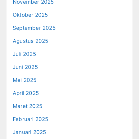
November 2025
Oktober 2025
September 2025
Agustus 2025
Juli 2025
Juni 2025
Mei 2025
April 2025
Maret 2025
Februari 2025
Januari 2025