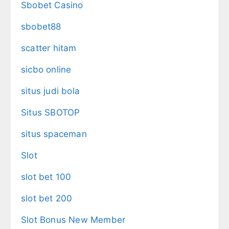
Sbobet Casino
sbobet88
scatter hitam
sicbo online
situs judi bola
Situs SBOTOP
situs spaceman
Slot
slot bet 100
slot bet 200
Slot Bonus New Member