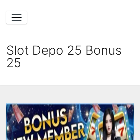
Skip
to
content
Slot Depo 25 Bonus
25