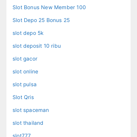
Slot Bonus New Member 100
Slot Depo 25 Bonus 25
slot depo 5k
slot deposit 10 ribu
slot gacor
slot online
slot pulsa
Slot Qris
slot spaceman
slot thailand
slot777