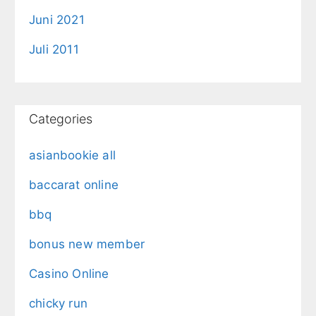
Juni 2021
Juli 2011
Categories
asianbookie all
baccarat online
bbq
bonus new member
Casino Online
chicky run