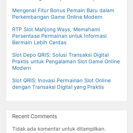
Mengenal Fitur Bonus Pemain Baru dalam
Perkembangan Game Online Modern
RTP Slot Mahjong Ways, Memahami
Persentase Permainan untuk Informasi
Bermain Lebih Cerdas
Slot Depo QRIS: Solusi Transaksi Digital
Praktis untuk Pengalaman Slot Game Online
Modern
Slot QRIS: Inovasi Permainan Slot Online
dengan Transaksi Digital yang Praktis
Recent Comments
Tidak ada komentar untuk ditampilkan.