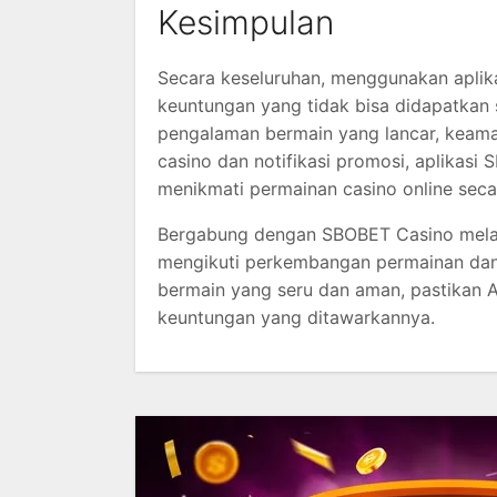
Kesimpulan
Secara keseluruhan, menggunakan aplik
keuntungan yang tidak bisa didapatkan 
pengalaman bermain yang lancar, keamana
casino dan notifikasi promosi, aplikasi
menikmati permainan casino online seca
Bergabung dengan SBOBET Casino melal
mengikuti perkembangan permainan dan 
bermain yang seru dan aman, pastikan 
keuntungan yang ditawarkannya.