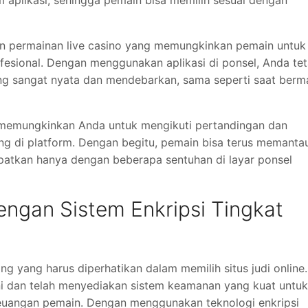
m aplikasi, sehingga pemain bisa memilih sesuai dengan
n permainan live casino yang memungkinkan pemain untuk
ofesional. Dengan menggunakan aplikasi di ponsel, Anda te
g sangat nyata dan mendebarkan, sama seperti saat berm
a memungkinkan Anda untuk mengikuti pertandingan dan
ng di platform. Dengan begitu, pemain bisa terus memanta
patkan hanya dengan beberapa sentuhan di layar ponsel
ngan Sistem Enkripsi Tingkat
ng yang harus diperhatikan dalam memilih situs judi online.
i dan telah menyediakan sistem keamanan yang kuat untuk
 keuangan pemain. Dengan menggunakan teknologi enkripsi