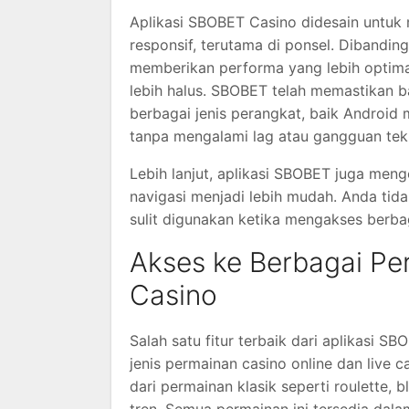
Aplikasi SBOBET Casino didesain untuk
responsif, terutama di ponsel. Dibandin
memberikan performa yang lebih optimal
lebih halus. SBOBET telah memastikan b
berbagai jenis perangkat, baik Androi
tanpa mengalami lag atau gangguan tekn
Lebih lanjut, aplikasi SBOBET juga men
navigasi menjadi lebih mudah. Anda tid
sulit digunakan ketika mengakses berba
Akses ke Berbagai Pe
Casino
Salah satu fitur terbaik dari aplikasi
jenis permainan casino online dan live
dari permainan klasik seperti roulette,