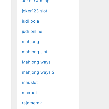
Joker Gaming
joker123 slot
judi bola
judi online
mahjong
mahjong slot
Mahjong ways
mahjong ways 2
mauslot
maxbet
rajamerak