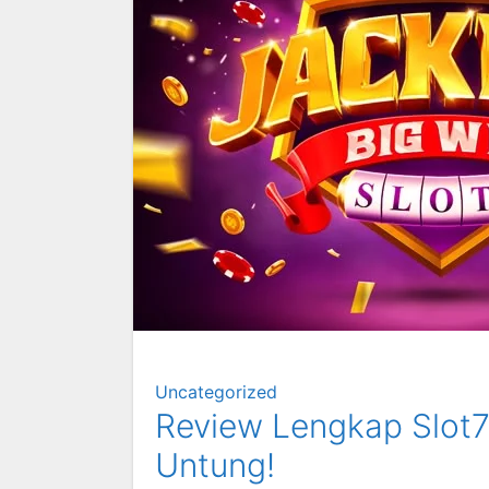
Uncategorized
Review Lengkap Slot
Untung!