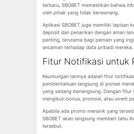
terbaru, SBOBET memastikan bahwa info
oleh pihak yang tidak berwenang.
Aplikasi SBOBET juga memiliki lapisan
deposit dan penarikan dengan aman lan
penting, terutama bagi pemain yang ing
ancaman terhadap data pribadi mereka.
Fitur Notifikasi untu
Keuntungan lainnya adalah fitur notifik
pemberitahuan langsung di ponsel mere
yang sedang berlangsung. Dengan fitur 
mengikuti bonus, promosi, atau event 
Apabila ada promo menarik yang tersedi
SBOBET akan langsung memberi tahu An
tersebut.