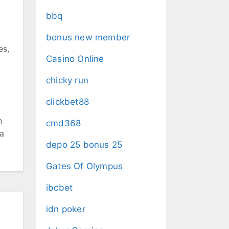
bbq
bonus new member
es,
Casino Online
chicky run
clickbet88
n
cmd368
a
depo 25 bonus 25
Gates Of Olympus
ibcbet
idn poker