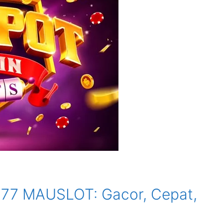
777 MAUSLOT: Gacor, Cepat,