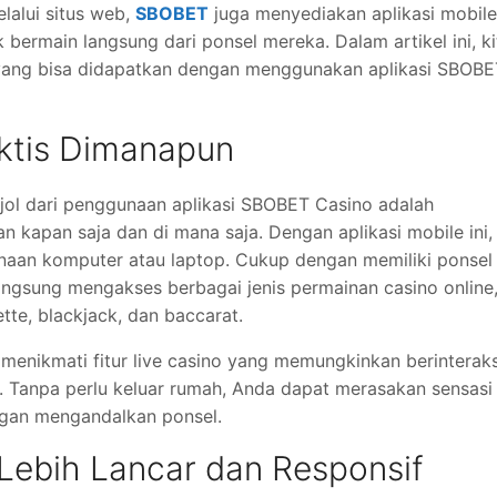
lalui situs web,
SBOBET
juga menyediakan aplikasi mobile
rmain langsung dari ponsel mereka. Dalam artikel ini, ki
ang bisa didapatkan dengan menggunakan aplikasi SBOBE
ktis Dimanapun
ol dari penggunaan aplikasi SBOBET Casino adalah
kapan saja dan di mana saja. Dengan aplikasi mobile ini,
unaan komputer atau laptop. Cukup dengan memiliki ponsel
langsung mengakses berbagai jenis permainan casino online
tte, blackjack, dan baccarat.
 menikmati fitur live casino yang memungkinkan berinteraks
. Tanpa perlu keluar rumah, Anda dapat merasakan sensasi
ngan mengandalkan ponsel.
ebih Lancar dan Responsif