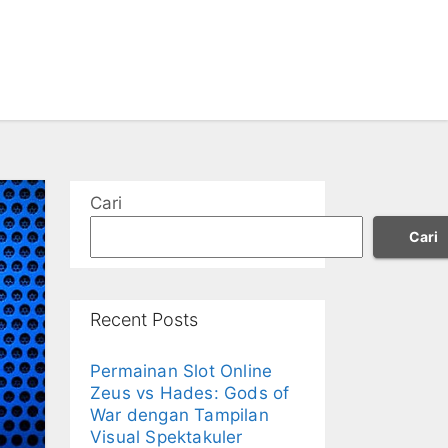
Cari
Cari
Recent Posts
Permainan Slot Online
Zeus vs Hades: Gods of
War dengan Tampilan
Visual Spektakuler