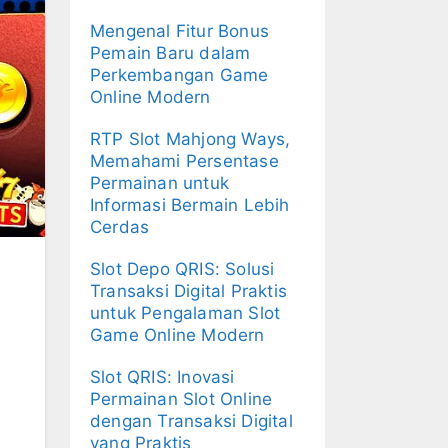
Mengenal Fitur Bonus
Pemain Baru dalam
Perkembangan Game
Online Modern
RTP Slot Mahjong Ways,
Memahami Persentase
Permainan untuk
Informasi Bermain Lebih
Cerdas
Slot Depo QRIS: Solusi
Transaksi Digital Praktis
untuk Pengalaman Slot
Game Online Modern
Slot QRIS: Inovasi
Permainan Slot Online
dengan Transaksi Digital
yang Praktis