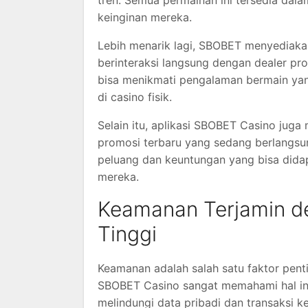
tren. Semua permainan ini tersedia dala
keinginan mereka.
Lebih menarik lagi, SBOBET menyediaka
berinteraksi langsung dengan dealer pr
bisa menikmati pengalaman bermain yan
di casino fisik.
Selain itu, aplikasi SBOBET Casino jug
promosi terbaru yang sedang berlangsu
peluang dan keuntungan yang bisa dida
mereka.
Keamanan Terjamin de
Tinggi
Keamanan adalah salah satu faktor penti
SBOBET Casino sangat memahami hal in
melindungi data pribadi dan transaksi