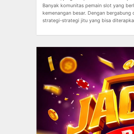
Banyak komunitas pemain slot yang berb
kemenangan besar. Dengan bergabung d
strategi-strategi jitu yang bisa diterap