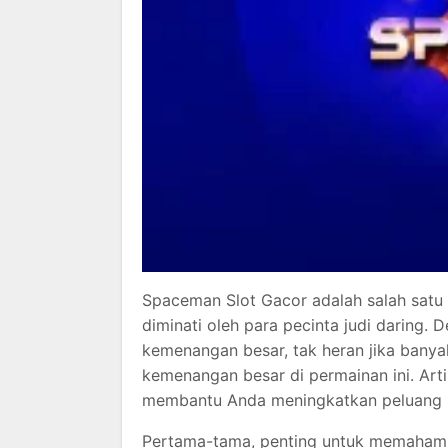
Spaceman Slot Gacor adalah salah satu 
diminati oleh para pecinta judi daring. 
kemenangan besar, tak heran jika banya
kemenangan besar di permainan ini. Arti
membantu Anda meningkatkan peluang 
Pertama-tama, penting untuk memahami