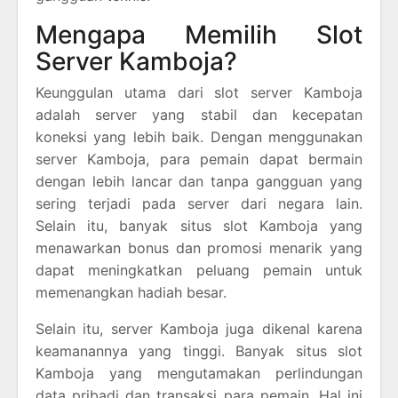
Mengapa Memilih Slot
Server Kamboja?
Keunggulan utama dari slot server Kamboja
adalah server yang stabil dan kecepatan
koneksi yang lebih baik. Dengan menggunakan
server Kamboja, para pemain dapat bermain
dengan lebih lancar dan tanpa gangguan yang
sering terjadi pada server dari negara lain.
Selain itu, banyak situs slot Kamboja yang
menawarkan bonus dan promosi menarik yang
dapat meningkatkan peluang pemain untuk
memenangkan hadiah besar.
Selain itu, server Kamboja juga dikenal karena
keamanannya yang tinggi. Banyak situs slot
Kamboja yang mengutamakan perlindungan
data pribadi dan transaksi para pemain. Hal ini