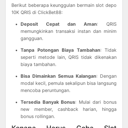
Berikut beberapa keunggulan bermain slot depo
10K QRIS di ClickBet88:
Deposit Cepat dan Aman
: QRIS
memungkinkan transaksi instan dan minim
gangguan.
Tanpa Potongan Biaya Tambahan
: Tidak
seperti metode lain, QRIS tidak dikenakan
biaya tambahan.
Bisa Dimainkan Semua Kalangan
: Dengan
modal kecil, pemula sekalipun bisa langsung
mencoba peruntungan.
Tersedia Banyak Bonus
: Mulai dari bonus
new member, cashback harian, hingga
bonus rollingan.