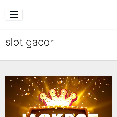
Skip
to
content
slot gacor