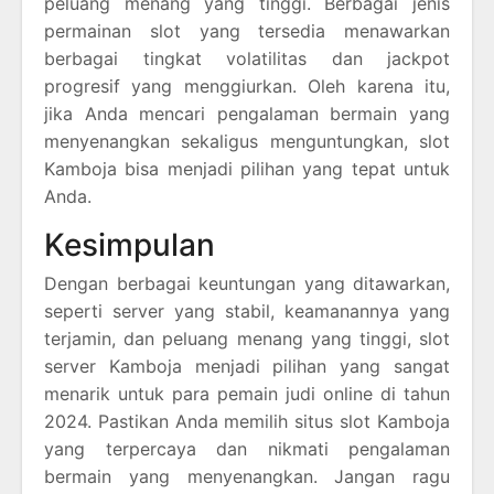
peluang menang yang tinggi. Berbagai jenis
permainan slot yang tersedia menawarkan
berbagai tingkat volatilitas dan jackpot
progresif yang menggiurkan. Oleh karena itu,
jika Anda mencari pengalaman bermain yang
menyenangkan sekaligus menguntungkan, slot
Kamboja bisa menjadi pilihan yang tepat untuk
Anda.
Kesimpulan
Dengan berbagai keuntungan yang ditawarkan,
seperti server yang stabil, keamanannya yang
terjamin, dan peluang menang yang tinggi, slot
server Kamboja menjadi pilihan yang sangat
menarik untuk para pemain judi online di tahun
2024. Pastikan Anda memilih situs slot Kamboja
yang terpercaya dan nikmati pengalaman
bermain yang menyenangkan. Jangan ragu