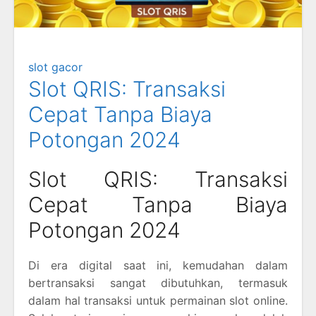
slot gacor
Slot QRIS: Transaksi
Cepat Tanpa Biaya
Potongan 2024
Slot QRIS: Transaksi
Cepat Tanpa Biaya
Potongan 2024
Di era digital saat ini, kemudahan dalam
bertransaksi sangat dibutuhkan, termasuk
dalam hal transaksi untuk permainan slot online.