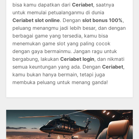
bisa kamu dapatkan dari
Ceriabet
, saatnya
untuk memulai petualanganmu di dunia
Ceriabet slot online
. Dengan
slot bonus 100%
,
peluang menangmu jadi lebih besar, dan dengan
berbagai game yang tersedia, kamu bisa
menemukan game slot yang paling cocok
dengan gaya bermainmu. Jangan ragu untuk
bergabung, lakukan
Ceriabet login
, dan nikmati
semua keuntungan yang ada. Dengan
Ceriabet
,
kamu bukan hanya bermain, tetapi juga
membuka peluang untuk menang ganda!