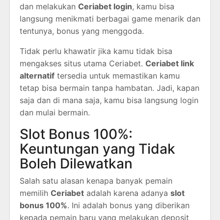
dan melakukan
Ceriabet login
, kamu bisa
langsung menikmati berbagai game menarik dan
tentunya, bonus yang menggoda.
Tidak perlu khawatir jika kamu tidak bisa
mengakses situs utama Ceriabet.
Ceriabet link
alternatif
tersedia untuk memastikan kamu
tetap bisa bermain tanpa hambatan. Jadi, kapan
saja dan di mana saja, kamu bisa langsung login
dan mulai bermain.
Slot Bonus 100%:
Keuntungan yang Tidak
Boleh Dilewatkan
Salah satu alasan kenapa banyak pemain
memilih
Ceriabet
adalah karena adanya
slot
bonus 100%
. Ini adalah bonus yang diberikan
kepada pemain baru yang melakukan deposit