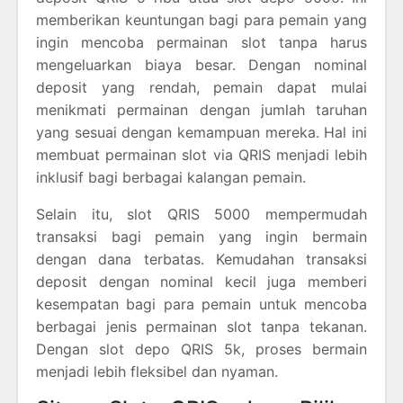
memberikan keuntungan bagi para pemain yang
ingin mencoba permainan slot tanpa harus
mengeluarkan biaya besar. Dengan nominal
deposit yang rendah, pemain dapat mulai
menikmati permainan dengan jumlah taruhan
yang sesuai dengan kemampuan mereka. Hal ini
membuat permainan slot via QRIS menjadi lebih
inklusif bagi berbagai kalangan pemain.
Selain itu, slot QRIS 5000 mempermudah
transaksi bagi pemain yang ingin bermain
dengan dana terbatas. Kemudahan transaksi
deposit dengan nominal kecil juga memberi
kesempatan bagi para pemain untuk mencoba
berbagai jenis permainan slot tanpa tekanan.
Dengan slot depo QRIS 5k, proses bermain
menjadi lebih fleksibel dan nyaman.