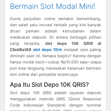
Bermain Slot Modal Mini!
Dunia perjudian online semakin berkembang,
dan salah satu inovasi terbaik yang kini banyak
dicari pemain adalah kemudahan dalam
melakukan deposit. Di antara berbagai pilihan
yang tersedia,
slot depo 10K QRIS di
ClickBet88
slot depo 10rb
menjadi opsi paling
diminati saat ini. Kenapa begitu? Karena dengan
hanya modal kecil—cukup Rp10.000 saja—siapa
pun bisa langsung merasakan keseruan bermain
slot online dari penyedia terpercaya.
Apa Itu Slot Depo 10K QRIS?
Slot depo 10K QRIS adalah layanan deposit
menggunakan metode QRIS (Quick Response
Code Indonesian Standard) dengan nominal