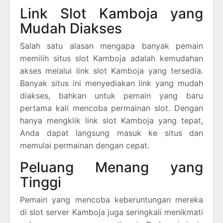
Link Slot Kamboja yang
Mudah Diakses
Salah satu alasan mengapa banyak pemain
memilih situs slot Kamboja adalah kemudahan
akses melalui link slot Kamboja yang tersedia.
Banyak situs ini menyediakan link yang mudah
diakses, bahkan untuk pemain yang baru
pertama kali mencoba permainan slot. Dengan
hanya mengklik link slot Kamboja yang tepat,
Anda dapat langsung masuk ke situs dan
memulai permainan dengan cepat.
Peluang Menang yang
Tinggi
Pemain yang mencoba keberuntungan mereka
di slot server Kamboja juga seringkali menikmati