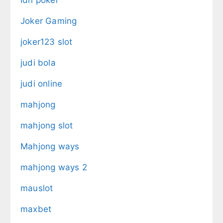
idn poker
Joker Gaming
joker123 slot
judi bola
judi online
mahjong
mahjong slot
Mahjong ways
mahjong ways 2
mauslot
maxbet