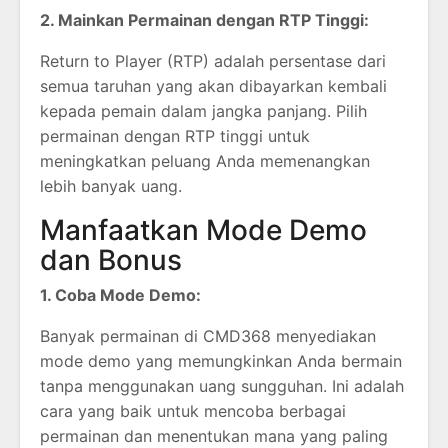
2. Mainkan Permainan dengan RTP Tinggi:
Return to Player (RTP) adalah persentase dari
semua taruhan yang akan dibayarkan kembali
kepada pemain dalam jangka panjang. Pilih
permainan dengan RTP tinggi untuk
meningkatkan peluang Anda memenangkan
lebih banyak uang.
Manfaatkan Mode Demo
dan Bonus
1. Coba Mode Demo:
Banyak permainan di CMD368 menyediakan
mode demo yang memungkinkan Anda bermain
tanpa menggunakan uang sungguhan. Ini adalah
cara yang baik untuk mencoba berbagai
permainan dan menentukan mana yang paling