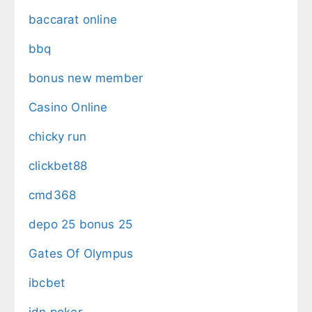
baccarat online
bbq
bonus new member
Casino Online
chicky run
clickbet88
cmd368
depo 25 bonus 25
Gates Of Olympus
ibcbet