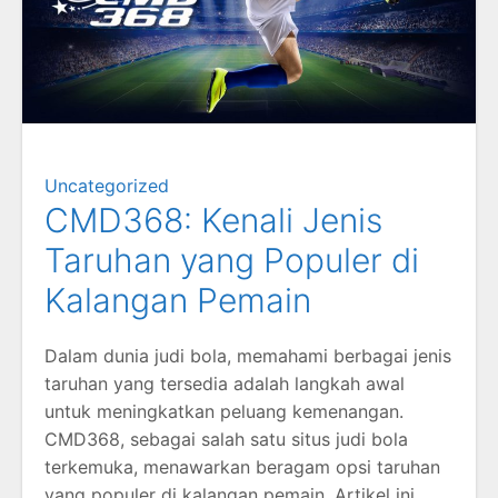
Uncategorized
CMD368: Kenali Jenis
Taruhan yang Populer di
Kalangan Pemain
Dalam dunia judi bola, memahami berbagai jenis
taruhan yang tersedia adalah langkah awal
untuk meningkatkan peluang kemenangan.
CMD368, sebagai salah satu situs judi bola
terkemuka, menawarkan beragam opsi taruhan
yang populer di kalangan pemain. Artikel ini