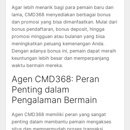
Agar lebih menarik bagi para pemain baru dan
lama, CMD368 menyediakan berbagai bonus
dan promosi yang bisa dimanfaatkan. Mulai dari
bonus pendaftaran, bonus deposit, hingga
promosi mingguan atau bulanan yang bisa
meningkatkan peluang kemenangan Anda.
Dengan adanya bonus ini, pemain dapat meraih
keuntungan lebih besar dan memperpanjang
waktu bermain mereka.
Agen CMD368: Peran
Penting dalam
Pengalaman Bermain
Agen CMD368 memiliki peran yang sangat
penting dalam membantu pemain mengakses
situs dan mempermudah proses transaksi.