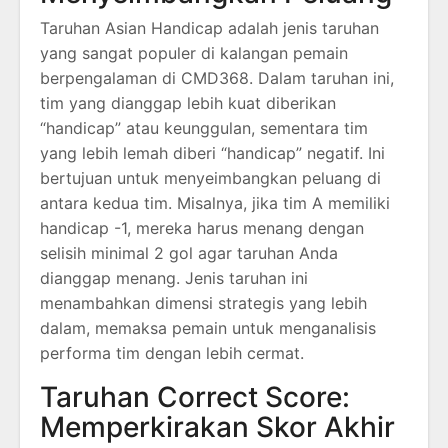
Taruhan Asian Handicap adalah jenis taruhan
yang sangat populer di kalangan pemain
berpengalaman di CMD368. Dalam taruhan ini,
tim yang dianggap lebih kuat diberikan
“handicap” atau keunggulan, sementara tim
yang lebih lemah diberi “handicap” negatif. Ini
bertujuan untuk menyeimbangkan peluang di
antara kedua tim. Misalnya, jika tim A memiliki
handicap -1, mereka harus menang dengan
selisih minimal 2 gol agar taruhan Anda
dianggap menang. Jenis taruhan ini
menambahkan dimensi strategis yang lebih
dalam, memaksa pemain untuk menganalisis
performa tim dengan lebih cermat.
Taruhan Correct Score:
Memperkirakan Skor Akhir