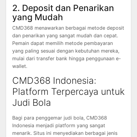
2. Deposit dan Penarikan
yang Mudah
CMD368 menawarkan berbagai metode deposit
dan penarikan yang sangat mudah dan cepat.
Pemain dapat memilih metode pembayaran
yang paling sesuai dengan kebutuhan mereka,
mulai dari transfer bank hingga penggunaan e-
wallet.
CMD368 Indonesia:
Platform Terpercaya untuk
Judi Bola
Bagi para penggemar judi bola, CMD368
Indonesia menjadi platform yang sangat
menarik. Situs ini menyediakan berbagai jenis