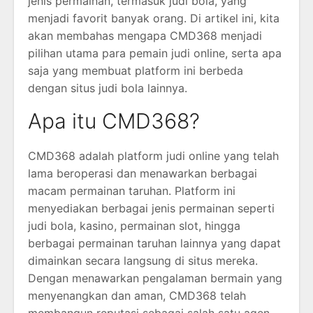
jenis permainan, termasuk judi bola, yang
menjadi favorit banyak orang. Di artikel ini, kita
akan membahas mengapa CMD368 menjadi
pilihan utama para pemain judi online, serta apa
saja yang membuat platform ini berbeda
dengan situs judi bola lainnya.
Apa itu CMD368?
CMD368 adalah platform judi online yang telah
lama beroperasi dan menawarkan berbagai
macam permainan taruhan. Platform ini
menyediakan berbagai jenis permainan seperti
judi bola, kasino, permainan slot, hingga
berbagai permainan taruhan lainnya yang dapat
dimainkan secara langsung di situs mereka.
Dengan menawarkan pengalaman bermain yang
menyenangkan dan aman, CMD368 telah
membangun reputasi sebagai salah satu agen