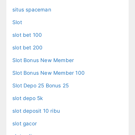
situs spaceman
Slot
slot bet 100
slot bet 200
Slot Bonus New Member
Slot Bonus New Member 100
Slot Depo 25 Bonus 25
slot depo 5k
slot deposit 10 ribu
slot gacor