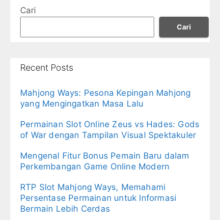
Cari
Cari
Recent Posts
Mahjong Ways: Pesona Kepingan Mahjong
yang Mengingatkan Masa Lalu
Permainan Slot Online Zeus vs Hades: Gods
of War dengan Tampilan Visual Spektakuler
Mengenal Fitur Bonus Pemain Baru dalam
Perkembangan Game Online Modern
RTP Slot Mahjong Ways, Memahami
Persentase Permainan untuk Informasi
Bermain Lebih Cerdas