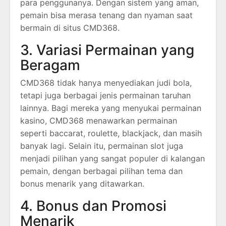
para penggunanya. Dengan sistem yang aman,
pemain bisa merasa tenang dan nyaman saat
bermain di situs CMD368.
3. Variasi Permainan yang
Beragam
CMD368 tidak hanya menyediakan judi bola,
tetapi juga berbagai jenis permainan taruhan
lainnya. Bagi mereka yang menyukai permainan
kasino, CMD368 menawarkan permainan
seperti baccarat, roulette, blackjack, dan masih
banyak lagi. Selain itu, permainan slot juga
menjadi pilihan yang sangat populer di kalangan
pemain, dengan berbagai pilihan tema dan
bonus menarik yang ditawarkan.
4. Bonus dan Promosi
Menarik