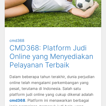
cmd368
CMD368: Platform Judi
Online yang Menyediakan
Pelayanan Terbaik
Dalam beberapa tahun terakhir, dunia perjudian
online telah mengalami perkembangan yang
pesat, terutama di Indonesia. Salah satu
platform judi online yang cukup dikenal adalah
cmd368
. Platform ini menawarkan berbagai