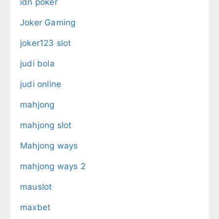
idn poker
Joker Gaming
joker123 slot
judi bola
judi online
mahjong
mahjong slot
Mahjong ways
mahjong ways 2
mauslot
maxbet