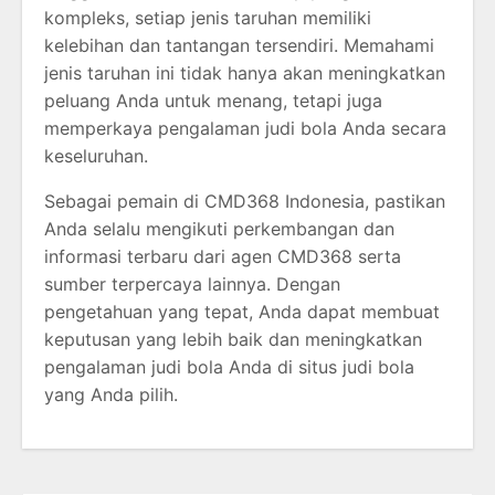
kompleks, setiap jenis taruhan memiliki
kelebihan dan tantangan tersendiri. Memahami
jenis taruhan ini tidak hanya akan meningkatkan
peluang Anda untuk menang, tetapi juga
memperkaya pengalaman judi bola Anda secara
keseluruhan.
Sebagai pemain di CMD368 Indonesia, pastikan
Anda selalu mengikuti perkembangan dan
informasi terbaru dari agen CMD368 serta
sumber terpercaya lainnya. Dengan
pengetahuan yang tepat, Anda dapat membuat
keputusan yang lebih baik dan meningkatkan
pengalaman judi bola Anda di situs judi bola
yang Anda pilih.