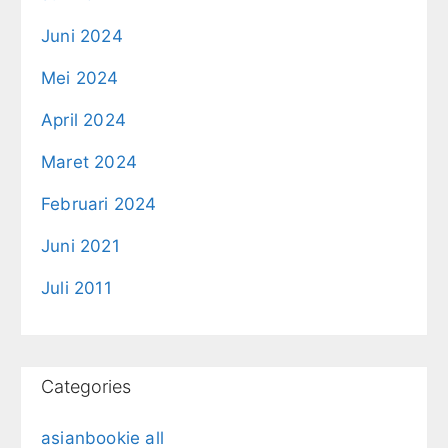
Juni 2024
Mei 2024
April 2024
Maret 2024
Februari 2024
Juni 2021
Juli 2011
Categories
asianbookie all