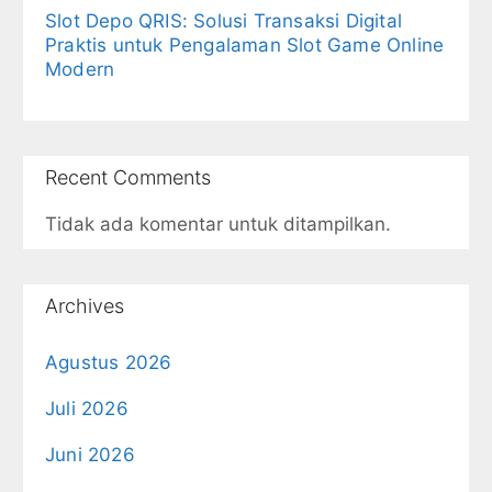
Slot Depo QRIS: Solusi Transaksi Digital
Praktis untuk Pengalaman Slot Game Online
Modern
Recent Comments
Tidak ada komentar untuk ditampilkan.
Archives
Agustus 2026
Juli 2026
Juni 2026