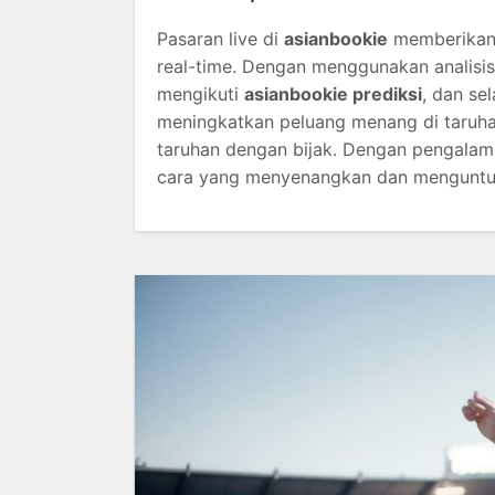
Pasaran live di
asianbookie
memberikan 
real-time. Dengan menggunakan analisi
mengikuti
asianbookie prediksi
, dan se
meningkatkan peluang menang di taruhan
taruhan dengan bijak. Dengan pengalaman
cara yang menyenangkan dan menguntu