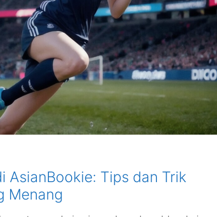
i AsianBookie: Tips dan Trik
ng Menang