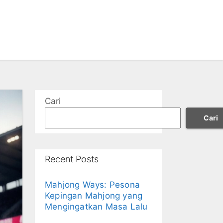
Cari
Cari
Recent Posts
Mahjong Ways: Pesona
Kepingan Mahjong yang
Mengingatkan Masa Lalu