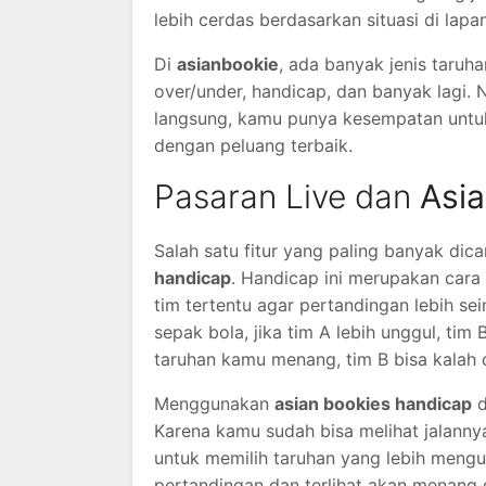
lebih cerdas berdasarkan situasi di lapa
Di
asianbookie
, ada banyak jenis taruhan
over/under, handicap, dan banyak lagi.
langsung, kamu punya kesempatan untuk
dengan peluang terbaik.
Pasaran Live dan
Asi
Salah satu fitur yang paling banyak dica
handicap
. Handicap ini merupakan car
tim tertentu agar pertandingan lebih s
sepak bola, jika tim A lebih unggul, tim
taruhan kamu menang, tim B bisa kalah d
Menggunakan
asian bookies handicap
d
Karena kamu sudah bisa melihat jalann
untuk memilih taruhan yang lebih mengu
pertandingan dan terlihat akan menan