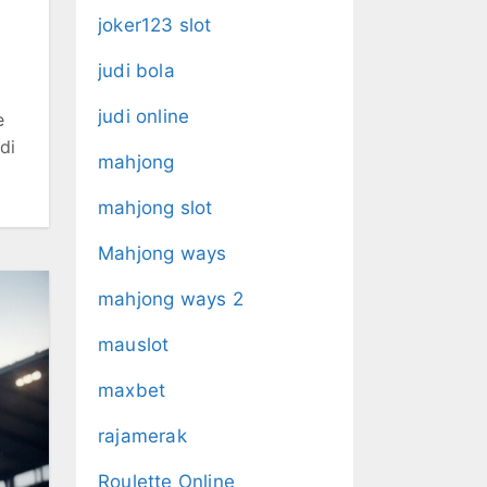
joker123 slot
judi bola
judi online
e
di
mahjong
mahjong slot
Mahjong ways
mahjong ways 2
mauslot
maxbet
rajamerak
Roulette Online