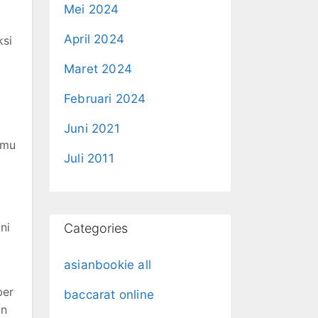
Mei 2024
April 2024
ksi
Maret 2024
Februari 2024
Juni 2021
amu
Juli 2011
ni
Categories
asianbookie all
ber
baccarat online
an