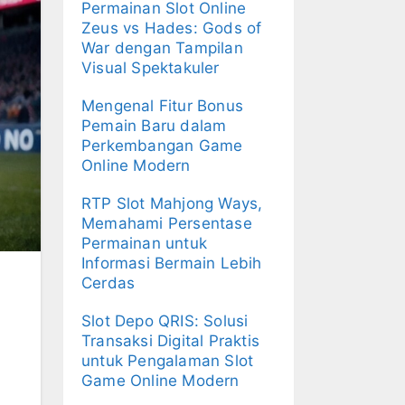
Permainan Slot Online
Zeus vs Hades: Gods of
War dengan Tampilan
Visual Spektakuler
Mengenal Fitur Bonus
Pemain Baru dalam
Perkembangan Game
Online Modern
RTP Slot Mahjong Ways,
Memahami Persentase
Permainan untuk
Informasi Bermain Lebih
Cerdas
Slot Depo QRIS: Solusi
Transaksi Digital Praktis
untuk Pengalaman Slot
Game Online Modern