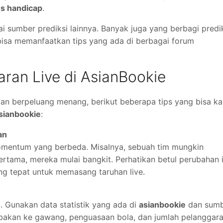
es handicap
.
ai sumber prediksi lainnya. Banyak juga yang berbagi predi
 bisa memanfaatkan tips yang ada di berbagai forum
ran Live di AsianBookie
dan berpeluang menang, berikut beberapa tips yang bisa k
sianbookie
:
an
omentum yang berbeda. Misalnya, sebuah tim mungkin
ertama, mereka mulai bangkit. Perhatikan betul perubahan i
ang tepat untuk memasang taruhan live.
 Gunakan data statistik yang ada di
asianbookie
dan sum
tembakan ke gawang, penguasaan bola, dan jumlah pelanggar