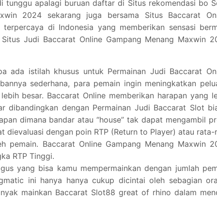
di tunggu apalagi buruan daftar di Situs rekomendasi bo 
xwin 2024 sekarang juga bersama Situs Baccarat Onl
erpercaya di Indonesia yang memberikan sensasi berm
si Situs Judi Baccarat Online Gampang Menang Maxwin 2
 ada istilah khusus untuk Permainan Judi Baccarat Onl
annya sederhana, para pemain ingin meningkatkan pelu
lebih besar. Baccarat Online memberikan harapan yang l
r dibandingkan dengan Permainan Judi Baccarat Slot bia
tapan dimana bandar atau “house” tak dapat mengambil pr
 dievaluasi dengan poin RTP (Return to Player) atau rata-
leh pemain. Baccarat Online Gampang Menang Maxwin 2
ka RTP Tinggi.
bagus yang bisa kamu mempermainkan dengan jumlah pem
gmatic ini hanya hanya cukup dicintai oleh sebagian or
anyak mainkan Baccarat Slot88 great of rhino dalam men