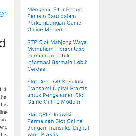
Mengenal Fitur Bonus
er
Pemain Baru dalam
Perkembangan Game
Online Modern
ld
RTP Slot Mahjong Ways,
Memahami Persentase
Permainan untuk
Informasi Bermain Lebih
Cerdas
Slot Depo QRIS: Solusi
Transaksi Digital Praktis
 di
untuk Pengalaman Slot
 hal
Game Online Modern
itus
ine
Slot QRIS: Inovasi
ara
Permainan Slot Online
ang
dengan Transaksi Digital
yang Praktis
itus