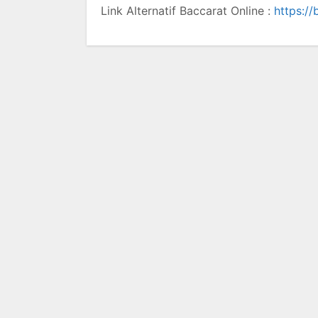
Link Alternatif Baccarat Online :
https:/