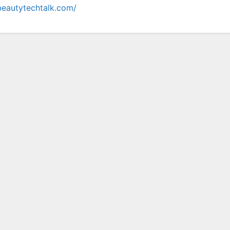
/beautytechtalk.com/