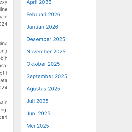
Sexy
April 2026
ine
Februari 2026
ain
024
Januari 2026
Desember 2025
ine
ang
November 2025
ebih
Oktober 2025
sa.
ofit
September 2025
rata
024
Agustus 2025
Juli 2025
ain
ang.
Juni 2025
cari
Mei 2025