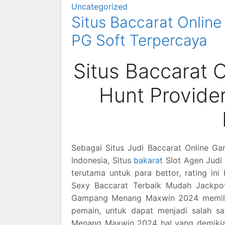
Uncategorized
Situs Baccarat Online
PG Soft Terpercaya
Situs Baccarat 
Hunt Provider
Sebagai Situs Judi Baccarat Online G
Indonesia, Situs
bakarat
Slot Agen Judi B
terutama untuk para bettor, rating in
Sexy Baccarat Terbaik Mudah Jackpo
Gampang Menang Maxwin 2024 memiliki 
pemain, untuk dapat menjadi salah 
Menang Maxwin 2024 hal yang demikian