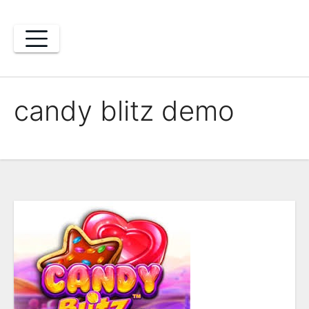
Skip
to
content
candy blitz demo