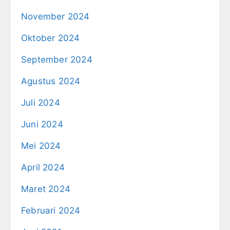
November 2024
Oktober 2024
September 2024
Agustus 2024
Juli 2024
Juni 2024
Mei 2024
April 2024
Maret 2024
Februari 2024