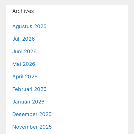
Archives
Agustus 2026
Juli 2026
Juni 2026
Mei 2026
April 2026
Februari 2026
Januari 2026
Desember 2025
November 2025