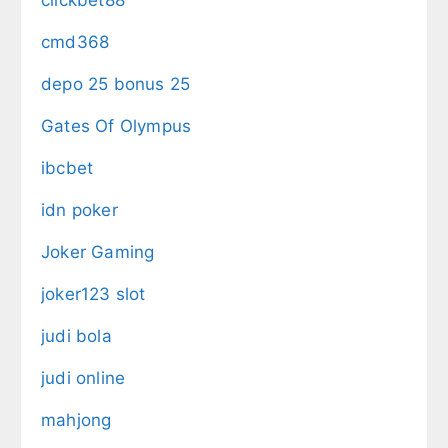
clickbet88
cmd368
depo 25 bonus 25
Gates Of Olympus
ibcbet
idn poker
Joker Gaming
joker123 slot
judi bola
judi online
mahjong