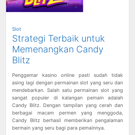
Slot
Strategi Terbaik untuk
Memenangkan Candy
Blitz
Penggemar kasino online pasti sudah tidak
asing lagi dengan permainan slot yang seru dan
mendebarkan. Salah satu permainan slot yang
sangat populer di kalangan pemain adalah
Candy Blitz. Dengan tampilan yang cerah dan
berbagai macam permen yang menggoda,
Candy Blitz berhasil memberikan pengalaman
bermain yang seru bagi para pemainnya.