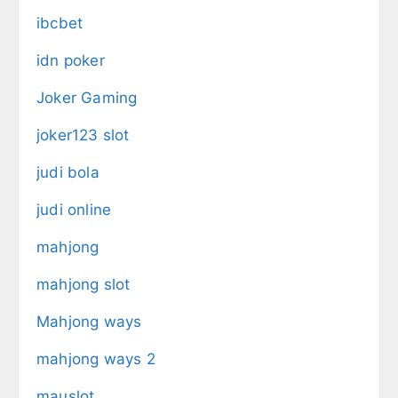
ibcbet
idn poker
Joker Gaming
joker123 slot
judi bola
judi online
mahjong
mahjong slot
Mahjong ways
mahjong ways 2
mauslot