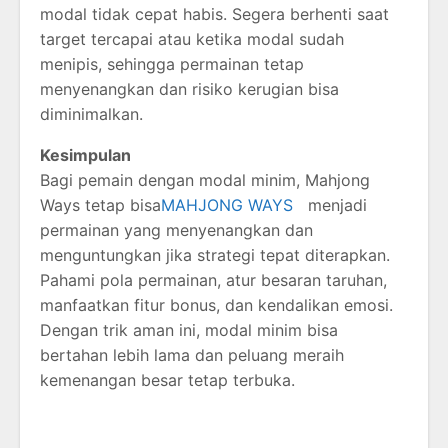
modal tidak cepat habis. Segera berhenti saat
target tercapai atau ketika modal sudah
menipis, sehingga permainan tetap
menyenangkan dan risiko kerugian bisa
diminimalkan.
Kesimpulan
Bagi pemain dengan modal minim, Mahjong
Ways tetap bisa
MAHJONG WAYS
menjadi
permainan yang menyenangkan dan
menguntungkan jika strategi tepat diterapkan.
Pahami pola permainan, atur besaran taruhan,
manfaatkan fitur bonus, dan kendalikan emosi.
Dengan trik aman ini, modal minim bisa
bertahan lebih lama dan peluang meraih
kemenangan besar tetap terbuka.