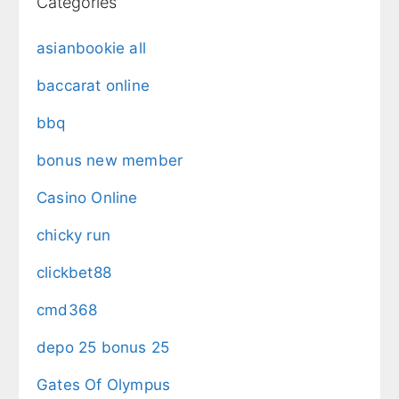
Categories
asianbookie all
baccarat online
bbq
bonus new member
Casino Online
chicky run
clickbet88
cmd368
depo 25 bonus 25
Gates Of Olympus