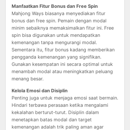
Manfaatkan Fitur Bonus dan Free Spin
Mahjong Ways biasanya menyediakan fitur
bonus dan free spin. Pemain dengan modal
minim sebaiknya memaksimalkan fitur ini. Free
spin bisa digunakan untuk mendapatkan
kemenangan tanpa mengurangi modal.
Sementara itu, fitur bonus kadang memberikan
pengganda kemenangan yang signifikan.
Gunakan kesempatan ini secara optimal untuk
menambah modal atau meningkatkan peluang
menang besar.
Kelola Emosi dan Disiplin
Penting juga untuk menjaga emosi saat bermain.
Hindari terbawa perasaan ketika mengalami
kekalahan berturut-turut. Disiplin dalam
menetapkan batas modal dan target
kemenangan adalah trik paling aman agar