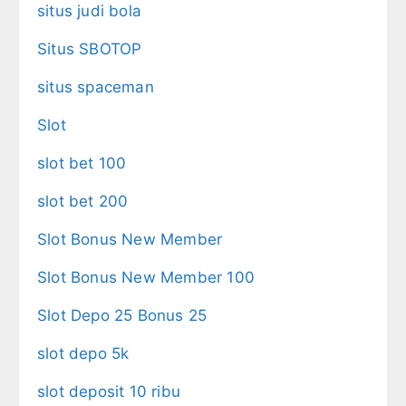
situs judi bola
Situs SBOTOP
situs spaceman
Slot
slot bet 100
slot bet 200
Slot Bonus New Member
Slot Bonus New Member 100
Slot Depo 25 Bonus 25
slot depo 5k
slot deposit 10 ribu