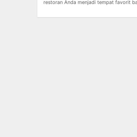
restoran Anda menjadi tempat favorit b