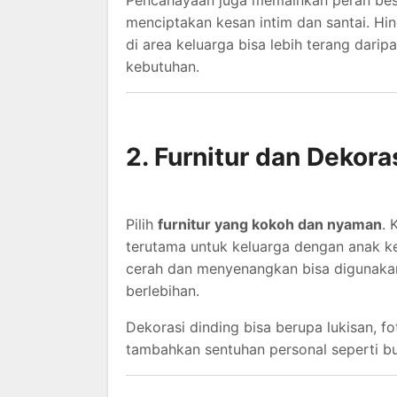
Pencahayaan juga memainkan peran bes
menciptakan kesan intim dan santai. Hi
di area keluarga bisa lebih terang dari
kebutuhan.
2. Furnitur dan Dekora
Pilih
furnitur yang kokoh dan nyaman
. 
terutama untuk keluarga dengan anak kec
cerah dan menyenangkan bisa digunakan 
berlebihan.
Dekorasi dinding bisa berupa lukisan, f
tambahkan sentuhan personal seperti b