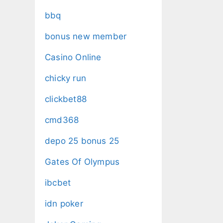
bbq
bonus new member
Casino Online
chicky run
clickbet88
cmd368
depo 25 bonus 25
Gates Of Olympus
ibcbet
idn poker