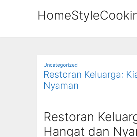
Skip
HomeStyleCooki
to
content
Uncategorized
Restoran Keluarga: K
Nyaman
Restoran Keluar
Hangat dan Ny