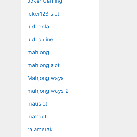
Joker Gaming
joker123 slot
judi bola
judi online
mahjong
mahjong slot
Mahjong ways
mahjong ways 2
mauslot
maxbet
rajamerak