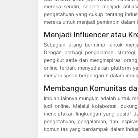
mereka sendiri, seperti menjadi afilia
pengetahuan yang cukup tentang indust
mereka untuk menjadi pemimpin dalam ind
Menjadi Influencer atau Kr
Sebagian orang bermimpi untuk menjad
Dengan berbagi pengalaman, strategi,
pengikut setia dan menginspirasi orang 
online terbaik menyediakan platform 
menjadi sosok berpengaruh dalam industr
Membangun Komunitas da
Impian lainnya mungkin adalah untuk 
judi online. Melalui kolaborasi, duk
menciptakan lingkungan yang positif
pengetahuan, pengalaman, dan inspira
komunitas yang berdampak dalam industr