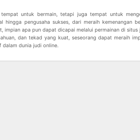
a tempat untuk bermain, tetapi juga tempat untuk menge
nal hingga pengusaha sukses, dari meraih kemenangan be
impian apa pun dapat dicapai melalui permainan di situs 
etahuan, dan tekad yang kuat, seseorang dapat meraih im
dalam dunia judi online.