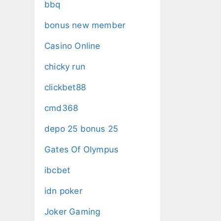
bbq
bonus new member
Casino Online
chicky run
clickbet88
cmd368
depo 25 bonus 25
Gates Of Olympus
ibcbet
idn poker
Joker Gaming