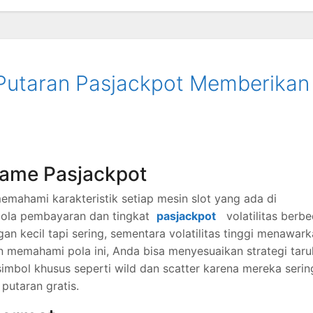
p Putaran Pasjackpot Memberikan
Game Pasjackpot
emahami karakteristik setiap mesin slot yang ada di
 pola pembayaran dan tingkat
pasjackpot
volatilitas berbe
n kecil tapi sering, sementara volatilitas tinggi menawar
 memahami pola ini, Anda bisa menyesuaikan strategi tar
n simbol khusus seperti wild dan scatter karena mereka serin
putaran gratis.