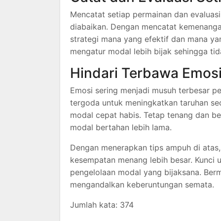
Mencatat setiap permainan dan evaluasi
diabaikan. Dengan mencatat kemenangan
strategi mana yang efektif dan mana yan
mengatur modal lebih bijak sehingga tid
Hindari Terbawa Emos
Emosi sering menjadi musuh terbesar p
tergoda untuk meningkatkan taruhan sec
modal cepat habis. Tetap tenang dan b
modal bertahan lebih lama.
Dengan menerapkan tips ampuh di atas,
kesempatan menang lebih besar. Kunci ut
pengelolaan modal yang bijaksana. Ber
mengandalkan keberuntungan semata.
Jumlah kata: 374