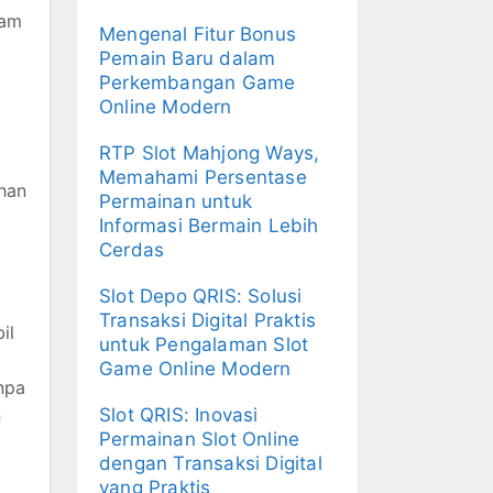
lam
Mengenal Fitur Bonus
Pemain Baru dalam
Perkembangan Game
Online Modern
RTP Slot Mahjong Ways,
Memahami Persentase
uhan
Permainan untuk
Informasi Bermain Lebih
Cerdas
Slot Depo QRIS: Solusi
Transaksi Digital Praktis
il
untuk Pengalaman Slot
Game Online Modern
npa
n
Slot QRIS: Inovasi
Permainan Slot Online
dengan Transaksi Digital
yang Praktis