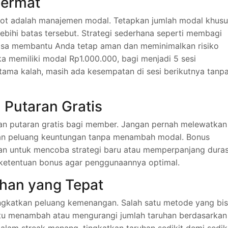
Cermat
slot adalah manajemen modal. Tetapkan jumlah modal khusu
bihi batas tersebut. Strategi sederhana seperti membagi
isa membantu Anda tetap aman dan meminimalkan risiko
ika memiliki modal Rp1.000.000, bagi menjadi 5 sesi
rtama kalah, masih ada kesempatan di sesi berikutnya tanp
Putaran Gratis
n putaran gratis bagi member. Jangan pernah melewatkan
kan peluang keuntungan tanpa menambah modal. Bonus
kan untuk mencoba strategi baru atau memperpanjang duras
ketentuan bonus agar penggunaannya optimal.
uhan yang Tepat
ingkatkan peluang kemenangan. Salah satu metode yang bi
aitu menambah atau mengurangi jumlah taruhan berdasarkan