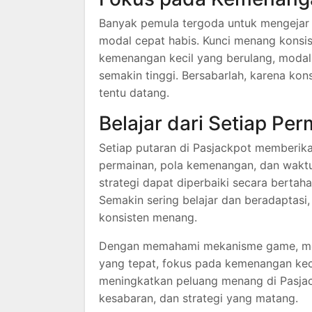
Banyak pemula tergoda untuk mengejar j
modal cepat habis. Kunci menang konsis
kemenangan kecil yang berulang, moda
semakin tinggi. Bersabarlah, karena kon
tentu datang.
Belajar dari Setiap Pe
Setiap putaran di Pasjackpot memberik
permainan, pola kemenangan, dan waktu
strategi dapat diperbaiki secara bertah
Semakin sering belajar dan beradaptas
konsisten menang.
Dengan memahami mekanisme game, meng
yang tepat, fokus pada kemenangan kecil
meningkatkan peluang menang di Pasjack
kesabaran, dan strategi yang matang.