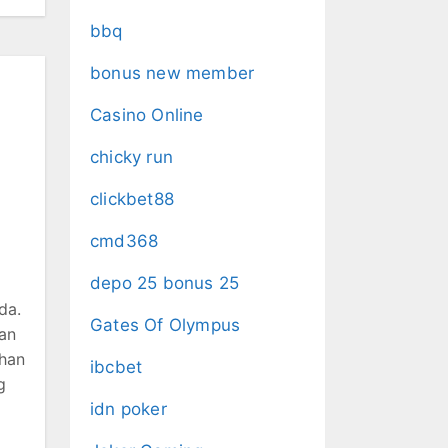
bbq
bonus new member
Casino Online
chicky run
clickbet88
cmd368
depo 25 bonus 25
da.
Gates Of Olympus
kan
uhan
ibcbet
g
idn poker