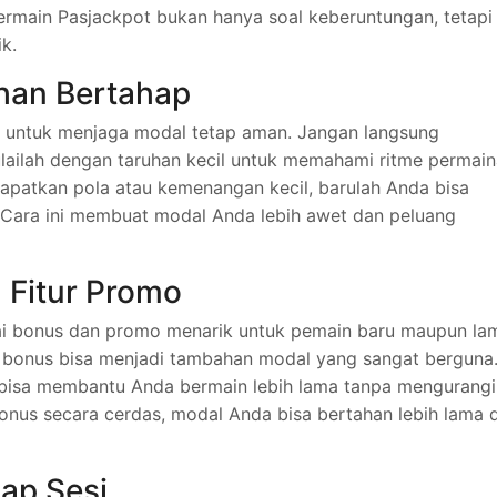
bermain Pasjackpot bukan hanya soal keberuntungan, tetapi
k.
han Bertahap
if untuk menjaga modal tetap aman. Jangan langsung
lailah dengan taruhan kecil untuk memahami ritme permai
patkan pola atau kemenangan kecil, barulah Anda bisa
 Cara ini membuat modal Anda lebih awet dan peluang
 Fitur Promo
ai bonus dan promo menarik untuk pemain baru maupun la
 bonus bisa menjadi tambahan modal yang sangat berguna
 bisa membantu Anda bermain lebih lama tanpa mengurangi
nus secara cerdas, modal Anda bisa bertahan lebih lama 
iap Sesi