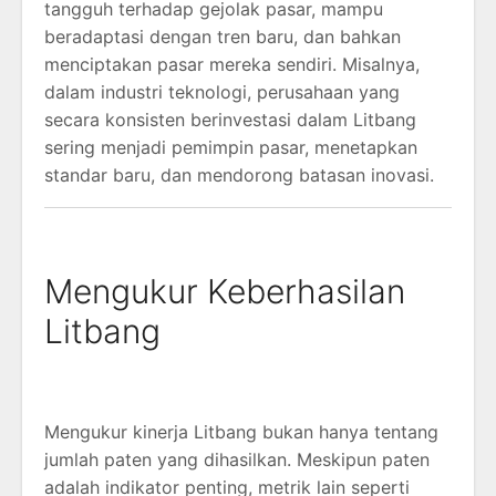
tangguh terhadap gejolak pasar, mampu
beradaptasi dengan tren baru, dan bahkan
menciptakan pasar mereka sendiri. Misalnya,
dalam industri teknologi, perusahaan yang
secara konsisten berinvestasi dalam Litbang
sering menjadi pemimpin pasar, menetapkan
standar baru, dan mendorong batasan inovasi.
Mengukur Keberhasilan
Litbang
Mengukur kinerja Litbang bukan hanya tentang
jumlah paten yang dihasilkan. Meskipun paten
adalah indikator penting, metrik lain seperti