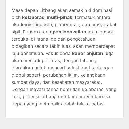
Masa depan Litbang akan semakin didominasi
oleh
kolaborasi multi-pihak
, termasuk antara
akademisi, industri, pemerintah, dan masyarakat
sipil. Pendekatan
open innovation
atau inovasi
terbuka, di mana ide dan pengetahuan
dibagikan secara lebih luas, akan mempercepat
laju penemuan. Fokus pada
keberlanjutan
juga
akan menjadi prioritas, dengan Litbang
diarahkan untuk mencari solusi bagi tantangan
global seperti perubahan iklim, kelangkaan
sumber daya, dan kesehatan masyarakat.
Dengan inovasi tanpa henti dan kolaborasi yang
erat, potensi Litbang untuk membentuk masa
depan yang lebih baik adalah tak terbatas.