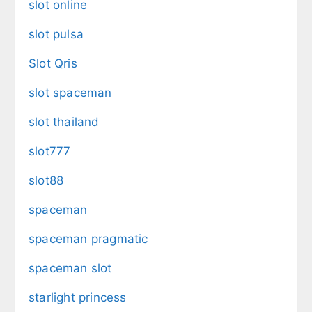
slot online
slot pulsa
Slot Qris
slot spaceman
slot thailand
slot777
slot88
spaceman
spaceman pragmatic
spaceman slot
starlight princess