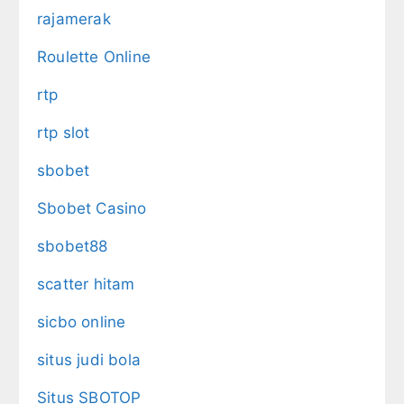
rajamerak
Roulette Online
rtp
rtp slot
sbobet
Sbobet Casino
sbobet88
scatter hitam
sicbo online
situs judi bola
Situs SBOTOP