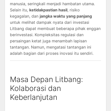
manusia, seringkali menjadi hambatan utama.
Selain itu,
ketidakpastian hasil
, risiko
kegagalan, dan
jangka waktu yang panjang
untuk melihat dampak nyata dari investasi
Litbang dapat membuat beberapa pihak enggan
berinvestasi. Kompleksitas regulasi dan
persaingan ketat juga menambah lapisan
tantangan. Namun, mengatasi tantangan ini
adalah bagian dari proses inovasi itu sendiri.
Masa Depan Litbang:
Kolaborasi dan
Keberlanjutan