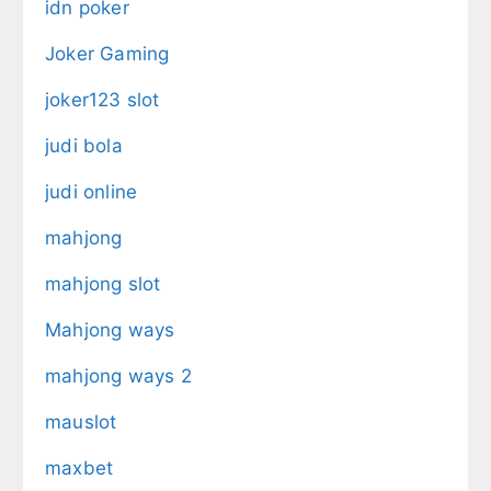
idn poker
Joker Gaming
joker123 slot
judi bola
judi online
mahjong
mahjong slot
Mahjong ways
mahjong ways 2
mauslot
maxbet