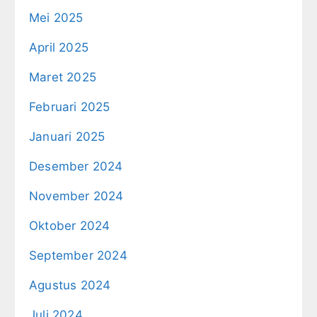
Mei 2025
April 2025
Maret 2025
Februari 2025
Januari 2025
Desember 2024
November 2024
Oktober 2024
September 2024
Agustus 2024
Juli 2024