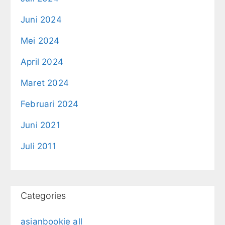
Juni 2024
Mei 2024
April 2024
Maret 2024
Februari 2024
Juni 2021
Juli 2011
Categories
asianbookie all