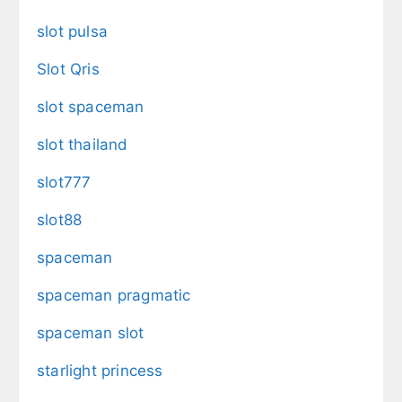
slot pulsa
Slot Qris
slot spaceman
slot thailand
slot777
slot88
spaceman
spaceman pragmatic
spaceman slot
starlight princess