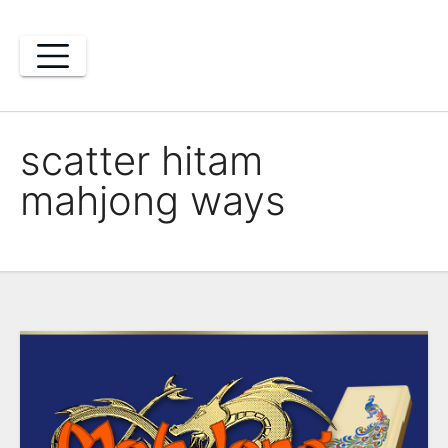
Skip
to
content
scatter hitam
mahjong ways