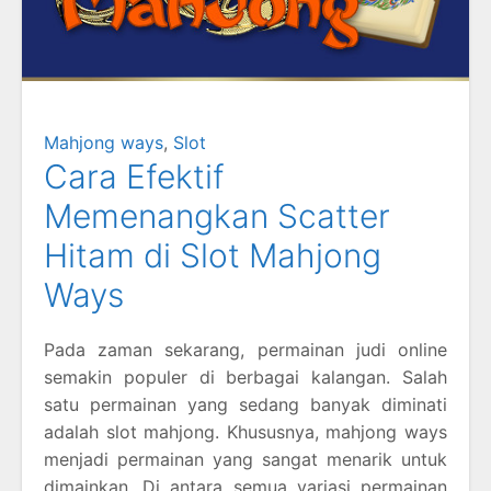
Mahjong ways
,
Slot
Cara Efektif
Memenangkan Scatter
Hitam di Slot Mahjong
Ways
Pada zaman sekarang, permainan judi online
semakin populer di berbagai kalangan. Salah
satu permainan yang sedang banyak diminati
adalah slot mahjong. Khususnya, mahjong ways
menjadi permainan yang sangat menarik untuk
dimainkan. Di antara semua variasi permainan