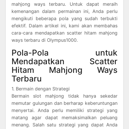
mahjong ways terbaru. Untuk dapat meraih
kemenangan dalam permainan ini, Anda perlu
mengikuti beberapa pola yang sudah terbukti
efektif. Dalam artikel ini, kami akan membahas
cara-cara mendapatkan scatter hitam mahjong
ways terbaru di Olympus1000.
Pola-Pola untuk
Mendapatkan Scatter
Hitam Mahjong Ways
Terbaru
1. Bermain dengan Strategi
Bermain slot mahjong tidak hanya sekedar
memutar gulungan dan berharap keberuntungan
menyertai. Anda perlu memiliki strategi yang
matang agar dapat memaksimalkan peluang
menang. Salah satu strategi yang dapat Anda