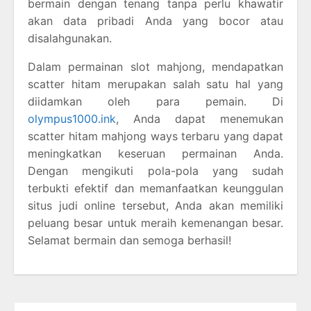
bermain dengan tenang tanpa perlu khawatir
akan data pribadi Anda yang bocor atau
disalahgunakan.
Dalam permainan slot mahjong, mendapatkan
scatter hitam merupakan salah satu hal yang
diidamkan oleh para pemain. Di
olympus1000.ink
, Anda dapat menemukan
scatter hitam mahjong ways terbaru yang dapat
meningkatkan keseruan permainan Anda.
Dengan mengikuti pola-pola yang sudah
terbukti efektif dan memanfaatkan keunggulan
situs judi online tersebut, Anda akan memiliki
peluang besar untuk meraih kemenangan besar.
Selamat bermain dan semoga berhasil!