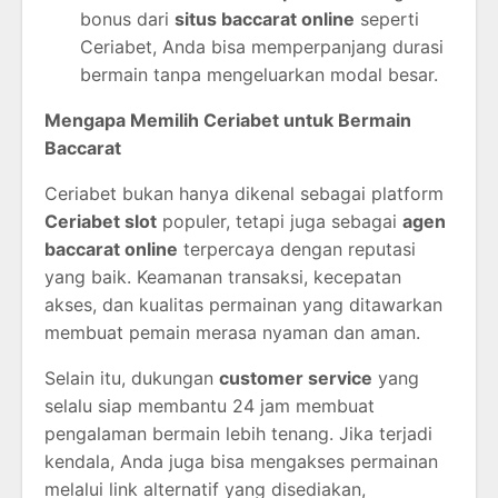
bonus dari
situs baccarat online
seperti
Ceriabet, Anda bisa memperpanjang durasi
bermain tanpa mengeluarkan modal besar.
Mengapa Memilih Ceriabet untuk Bermain
Baccarat
Ceriabet bukan hanya dikenal sebagai platform
Ceriabet slot
populer, tetapi juga sebagai
agen
baccarat online
terpercaya dengan reputasi
yang baik. Keamanan transaksi, kecepatan
akses, dan kualitas permainan yang ditawarkan
membuat pemain merasa nyaman dan aman.
Selain itu, dukungan
customer service
yang
selalu siap membantu 24 jam membuat
pengalaman bermain lebih tenang. Jika terjadi
kendala, Anda juga bisa mengakses permainan
melalui link alternatif yang disediakan,