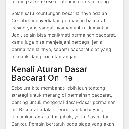
meningkatkan kesempatanmu untuk menang.
Salah satu keuntungan besar lainnya adalah
Ceriabet menyediakan permainan baccarat
casino yang sangat nyaman untuk dimainkan.
Jadi, selain bisa menikmati permainan baccarat,
kamu juga bisa menjelajahi berbagai jenis
permainan lainnya, seperti baccarat slot yang
menarik dan penuh tantangan.
Kenali Aturan Dasar
Baccarat Online
Sebelum kita membahas lebih jauh tentang
strategi untuk menang di permainan baccarat,
penting untuk mengenal dasar-dasar permainan
ini. Baccarat adalah permainan kartu yang
dimainkan antara dua pihak, yaitu Player dan
Banker. Pemain bertaruh pada siapa yang akan