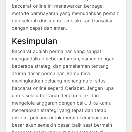
baccarat online ini menawarkan berbagai
metode pembayaran yang memudahkan pemain
dari seluruh dunia untuk melakukan transaksi
dengan cepat dan aman.
Kesimpulan
Baccarat adalah permainan yang sangat
mengandalkan keberuntungan, namun dengan
beberapa strategi dan pemahaman tentang
aturan dasar permainan, kamu bisa
meningkatkan peluang menangmu di situs
baccarat online seperti Ceriabet. Jangan lupa
untuk selalu bertaruh dengan bijak dan
mengelola anggaran dengan baik. Jika kamu
menerapkan strategi yang tepat dan tetap
disiplin, peluang untuk meraih kemenangan
besar akan semakin besar, baik saat bermain