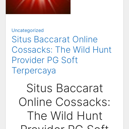
Uncategorized
Situs Baccarat Online
Cossacks: The Wild Hunt
Provider PG Soft
Terpercaya
Situs Baccarat
Online Cossacks:
The Wild Hunt