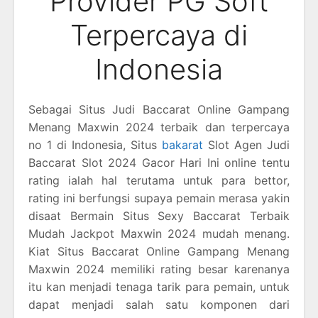
Provider PG Soft
Terpercaya di
Indonesia
Sebagai Situs Judi Baccarat Online Gampang
Menang Maxwin 2024 terbaik dan terpercaya
no 1 di Indonesia, Situs
bakarat
Slot Agen Judi
Baccarat Slot 2024 Gacor Hari Ini online tentu
rating ialah hal terutama untuk para bettor,
rating ini berfungsi supaya pemain merasa yakin
disaat Bermain Situs Sexy Baccarat Terbaik
Mudah Jackpot Maxwin 2024 mudah menang.
Kiat Situs Baccarat Online Gampang Menang
Maxwin 2024 memiliki rating besar karenanya
itu kan menjadi tenaga tarik para pemain, untuk
dapat menjadi salah satu komponen dari