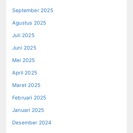
September 2025
Agustus 2025
Juli 2025
Juni 2025
Mei 2025
April 2025
Maret 2025
Februari 2025
Januari 2025
Desember 2024