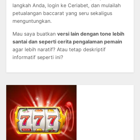
langkah Anda, login ke Ceriabet, dan mulailah
petualangan baccarat yang seru sekaligus
menguntungkan.
Mau saya buatkan
versi lain dengan tone lebih
santai dan seperti cerita pengalaman pemain
agar lebih naratif? Atau tetap deskriptif
informatif seperti ini?