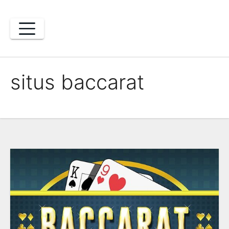
Skip
to
content
situs baccarat