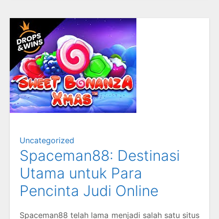
Uncategorized
Spaceman88: Destinasi
Utama untuk Para
Pencinta Judi Online
Spaceman88 telah lama menjadi salah satu situs