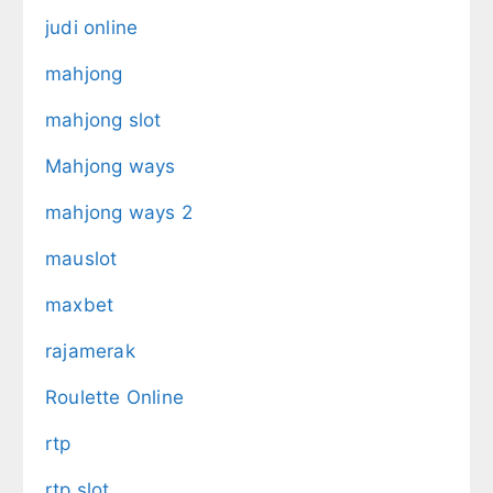
judi online
mahjong
mahjong slot
Mahjong ways
mahjong ways 2
mauslot
maxbet
rajamerak
Roulette Online
rtp
rtp slot