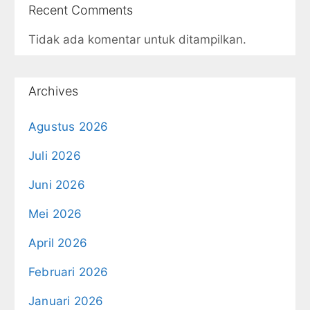
Recent Comments
Tidak ada komentar untuk ditampilkan.
Archives
Agustus 2026
Juli 2026
Juni 2026
Mei 2026
April 2026
Februari 2026
Januari 2026