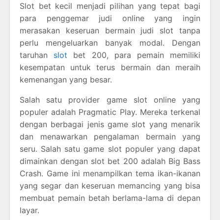
Slot bet kecil menjadi pilihan yang tepat bagi
para penggemar judi online yang ingin
merasakan keseruan bermain judi slot tanpa
perlu mengeluarkan banyak modal. Dengan
taruhan
slot
bet 200, para pemain memiliki
kesempatan untuk terus bermain dan meraih
kemenangan yang besar.
Salah satu provider game slot online yang
populer adalah Pragmatic Play. Mereka terkenal
dengan berbagai jenis game slot yang menarik
dan menawarkan pengalaman bermain yang
seru. Salah satu game slot populer yang dapat
dimainkan dengan slot bet 200 adalah Big Bass
Crash. Game ini menampilkan tema ikan-ikanan
yang segar dan keseruan memancing yang bisa
membuat pemain betah berlama-lama di depan
layar.