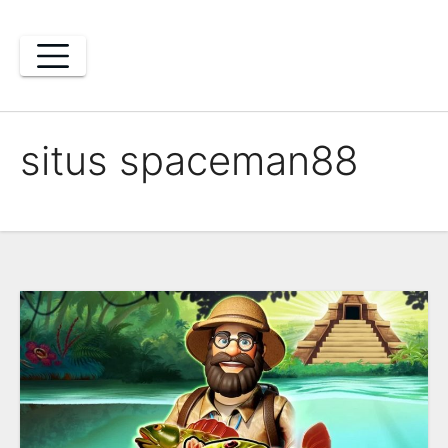
Skip
to
content
situs spaceman88