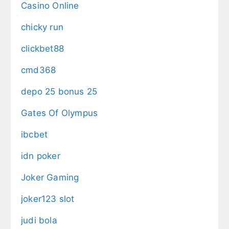
Casino Online
chicky run
clickbet88
cmd368
depo 25 bonus 25
Gates Of Olympus
ibcbet
idn poker
Joker Gaming
joker123 slot
judi bola