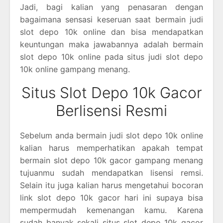
Jadi, bagi kalian yang penasaran dengan
bagaimana sensasi keseruan saat bermain judi
slot depo 10k online dan bisa mendapatkan
keuntungan maka jawabannya adalah bermain
slot depo 10k online pada situs judi slot depo
10k online gampang menang.
Situs Slot Depo 10k Gacor
Berlisensi Resmi
Sebelum anda bermain judi slot depo 10k online
kalian harus memperhatikan apakah tempat
bermain slot depo 10k gacor gampang menang
tujuanmu sudah mendapatkan lisensi remsi.
Selain itu juga kalian harus mengetahui bocoran
link slot depo 10k gacor hari ini supaya bisa
mempermudah kemenangan kamu. Karena
sudah banyak sekali situs slot depo 10k gacor