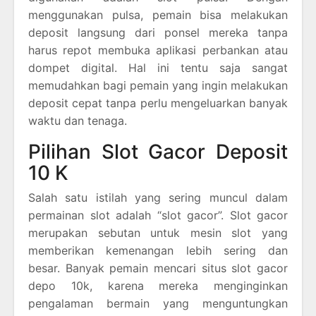
menggunakan pulsa, pemain bisa melakukan
deposit langsung dari ponsel mereka tanpa
harus repot membuka aplikasi perbankan atau
dompet digital. Hal ini tentu saja sangat
memudahkan bagi pemain yang ingin melakukan
deposit cepat tanpa perlu mengeluarkan banyak
waktu dan tenaga.
Pilihan Slot Gacor Deposit
10 K
Salah satu istilah yang sering muncul dalam
permainan slot adalah “slot gacor”. Slot gacor
merupakan sebutan untuk mesin slot yang
memberikan kemenangan lebih sering dan
besar. Banyak pemain mencari situs slot gacor
depo 10k, karena mereka menginginkan
pengalaman bermain yang menguntungkan