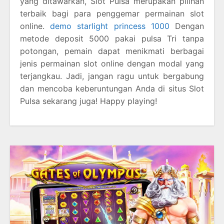
yang ditawarkan, Slot Pulsa merupakan pilihan
terbaik bagi para penggemar permainan slot
online.
demo starlight princess 1000
Dengan
metode deposit 5000 pakai pulsa Tri tanpa
potongan, pemain dapat menikmati berbagai
jenis permainan slot online dengan modal yang
terjangkau. Jadi, jangan ragu untuk bergabung
dan mencoba keberuntungan Anda di situs Slot
Pulsa sekarang juga! Happy playing!