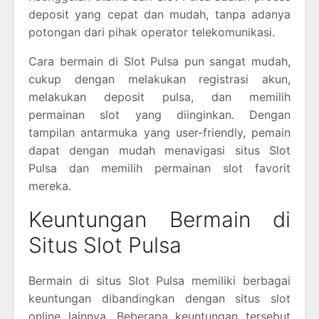
deposit yang cepat dan mudah, tanpa adanya
potongan dari pihak operator telekomunikasi.
Cara bermain di Slot Pulsa pun sangat mudah,
cukup dengan melakukan registrasi akun,
melakukan deposit pulsa, dan memilih
permainan slot yang diinginkan. Dengan
tampilan antarmuka yang user-friendly, pemain
dapat dengan mudah menavigasi situs Slot
Pulsa dan memilih permainan slot favorit
mereka.
Keuntungan Bermain di
Situs Slot Pulsa
Bermain di situs Slot Pulsa memiliki berbagai
keuntungan dibandingkan dengan situs slot
online lainnya. Beberapa keuntungan tersebut