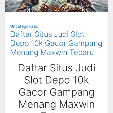
Uncategorized
Daftar Situs Judi Slot
Depo 10k Gacor Gampang
Menang Maxwin Tebaru
Daftar Situs Judi
Slot Depo 10k
Gacor Gampang
Menang Maxwin