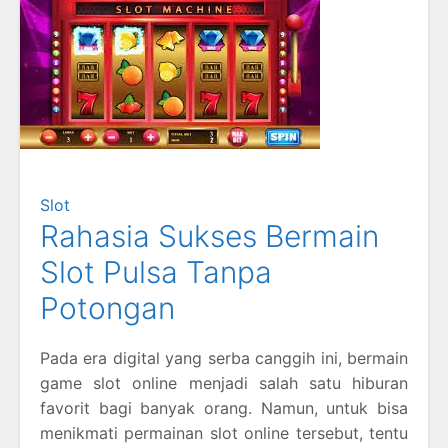
Slot
Rahasia Sukses Bermain
Slot Pulsa Tanpa
Potongan
Pada era digital yang serba canggih ini, bermain
game slot online menjadi salah satu hiburan
favorit bagi banyak orang. Namun, untuk bisa
menikmati permainan slot online tersebut, tentu