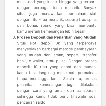
mulai dari yang klasik hingga yang terbaru
dengan berbagai tema menarik. Banyak
situs juga menawarkan permainan slot
dengan fitur-fitur menarik, seperti free spins
dan bonus round yang bisa membantu
kamu meraih kemenangan lebih besar.
Proses Deposit dan Penarikan yang Mudah
Situs slot depo 10k yang terpercaya
menyediakan berbagai metode pembayaran
yang mudah dan aman, seperti transfer
bank, e-wallet, atau pulsa. Dengan proses
deposit 10 ribu yang cepat dan mudah,
kamu bisa langsung menikmati permainan
tanpa menunggu lama. Selain itu, proses
penarikan kemenangan juga dilakukan
dengan cara yang aman dan transparan,
sehingga kamu tidak perlu khawatir soal
pencairan saldo.