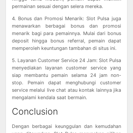
permainan sesuai dengan selera mereka.
4. Bonus dan Promosi Menarik: Slot Pulsa juga
menawarkan berbagai bonus dan promosi
menarik bagi para pemainnya. Mulai dari bonus
deposit hingga bonus referral, pemain dapat
memperoleh keuntungan tambahan di situs ini.
5. Layanan Customer Service 24 Jam: Slot Pulsa
menyediakan layanan customer service yang
siap membantu pemain selama 24 jam non-
stop. Pemain dapat menghubungi customer
service melalui live chat atau kontak lainnya jika
mengalami kendala saat bermain.
Conclusion
Dengan berbagai keunggulan dan kemudahan