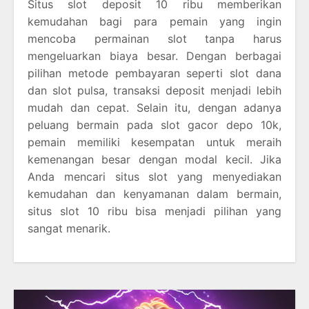
Situs slot deposit 10 ribu memberikan
kemudahan bagi para pemain yang ingin
mencoba permainan slot tanpa harus
mengeluarkan biaya besar. Dengan berbagai
pilihan metode pembayaran seperti slot dana
dan slot pulsa, transaksi deposit menjadi lebih
mudah dan cepat. Selain itu, dengan adanya
peluang bermain pada slot gacor depo 10k,
pemain memiliki kesempatan untuk meraih
kemenangan besar dengan modal kecil. Jika
Anda mencari situs slot yang menyediakan
kemudahan dan kenyamanan dalam bermain,
situs slot 10 ribu bisa menjadi pilihan yang
sangat menarik.