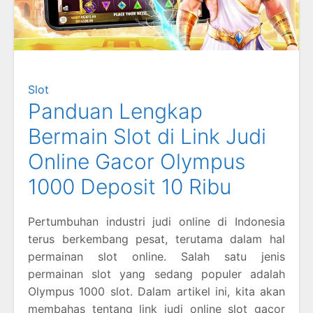
Slot
Panduan Lengkap
Bermain Slot di Link Judi
Online Gacor Olympus
1000 Deposit 10 Ribu
Pertumbuhan industri judi online di Indonesia
terus berkembang pesat, terutama dalam hal
permainan slot online. Salah satu jenis
permainan slot yang sedang populer adalah
Olympus 1000 slot. Dalam artikel ini, kita akan
membahas tentang link judi online slot gacor