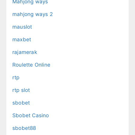
Mahjong ways
mahjong ways 2
mauslot
maxbet
rajamerak
Roulette Online
rtp
rtp slot
sbobet
Sbobet Casino
sbobet88