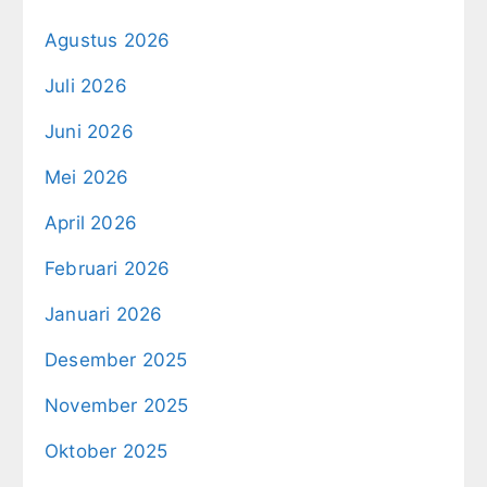
Agustus 2026
Juli 2026
Juni 2026
Mei 2026
April 2026
Februari 2026
Januari 2026
Desember 2025
November 2025
Oktober 2025