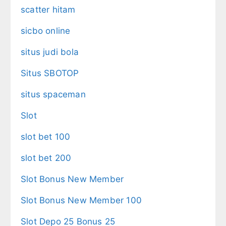
scatter hitam
sicbo online
situs judi bola
Situs SBOTOP
situs spaceman
Slot
slot bet 100
slot bet 200
Slot Bonus New Member
Slot Bonus New Member 100
Slot Depo 25 Bonus 25