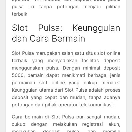
pulsa Tri tanpa potongan menjadi pilihan
terbaik.
Slot Pulsa: Keunggulan
dan Cara Bermain
Slot Pulsa merupakan salah satu situs slot online
terbaik yang menyediakan fasilitas deposit
menggunakan pulsa. Dengan minimal deposit
5000, pemain dapat menikmati berbagai jenis
permainan slot online yang cukup menarik.
Keunggulan utama dari Slot Pulsa adalah proses
deposit yang cepat dan mudah, tanpa adanya
potongan dari pihak operator telekomunikasi.
Cara bermain di Slot Pulsa pun sangat mudah,
cukup dengan melakukan registrasi akun,
melakukan deposit pulsa, dan memilih