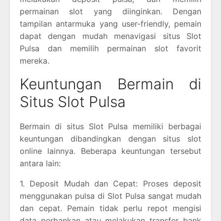
permainan slot yang diinginkan. Dengan
tampilan antarmuka yang user-friendly, pemain
dapat dengan mudah menavigasi situs Slot
Pulsa dan memilih permainan slot favorit
mereka.
Keuntungan Bermain di
Situs Slot Pulsa
Bermain di situs Slot Pulsa memiliki berbagai
keuntungan dibandingkan dengan situs slot
online lainnya. Beberapa keuntungan tersebut
antara lain:
1. Deposit Mudah dan Cepat: Proses deposit
menggunakan pulsa di Slot Pulsa sangat mudah
dan cepat. Pemain tidak perlu repot mengisi
data perbankan atau melakukan transfer bank