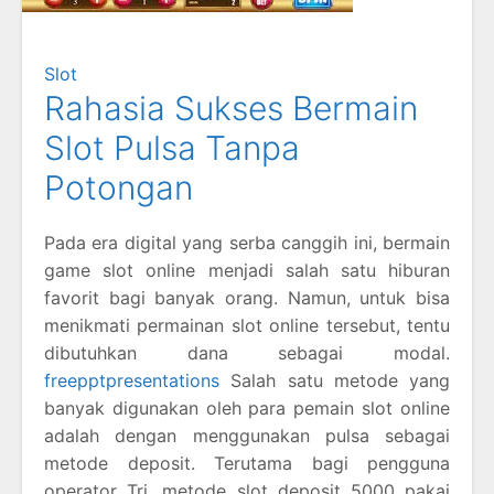
Slot
Rahasia Sukses Bermain
Slot Pulsa Tanpa
Potongan
Pada era digital yang serba canggih ini, bermain
game slot online menjadi salah satu hiburan
favorit bagi banyak orang. Namun, untuk bisa
menikmati permainan slot online tersebut, tentu
dibutuhkan dana sebagai modal.
freepptpresentations
Salah satu metode yang
banyak digunakan oleh para pemain slot online
adalah dengan menggunakan pulsa sebagai
metode deposit. Terutama bagi pengguna
operator Tri, metode slot deposit 5000 pakai