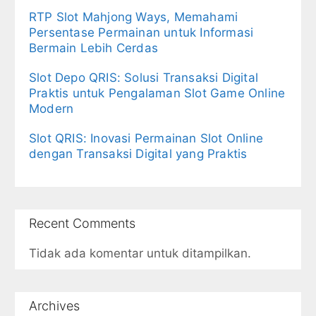
RTP Slot Mahjong Ways, Memahami
Persentase Permainan untuk Informasi
Bermain Lebih Cerdas
Slot Depo QRIS: Solusi Transaksi Digital
Praktis untuk Pengalaman Slot Game Online
Modern
Slot QRIS: Inovasi Permainan Slot Online
dengan Transaksi Digital yang Praktis
Recent Comments
Tidak ada komentar untuk ditampilkan.
Archives