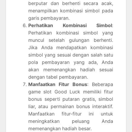
berputar dan berhenti secara acak,
menampilkan kombinasi simbol pada
garis pembayaran.
Perhatikan Kombinasi Simbol
:
Perhatikan kombinasi simbol yang
muncul setelah gulungan berhenti.
Jika Anda mendapatkan kombinasi
simbol yang sesuai dengan salah satu
pola pembayaran yang ada, Anda
akan memenangkan hadiah sesuai
dengan tabel pembayaran.
Manfaatkan Fitur Bonus
: Beberapa
game slot Good Luck memiliki fitur
bonus seperti putaran gratis, simbol
liar, atau permainan bonus interaktif.
Manfaatkan fitur-fitur ini untuk
meningkatkan peluang Anda
memenangkan hadiah besar.