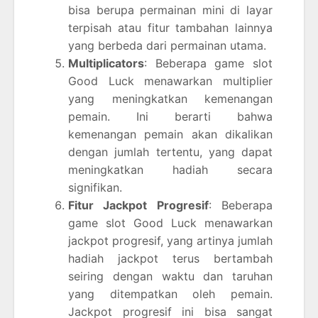
bisa berupa permainan mini di layar
terpisah atau fitur tambahan lainnya
yang berbeda dari permainan utama.
Multiplicators
: Beberapa game slot
Good Luck menawarkan multiplier
yang meningkatkan kemenangan
pemain. Ini berarti bahwa
kemenangan pemain akan dikalikan
dengan jumlah tertentu, yang dapat
meningkatkan hadiah secara
signifikan.
Fitur Jackpot Progresif
: Beberapa
game slot Good Luck menawarkan
jackpot progresif, yang artinya jumlah
hadiah jackpot terus bertambah
seiring dengan waktu dan taruhan
yang ditempatkan oleh pemain.
Jackpot progresif ini bisa sangat