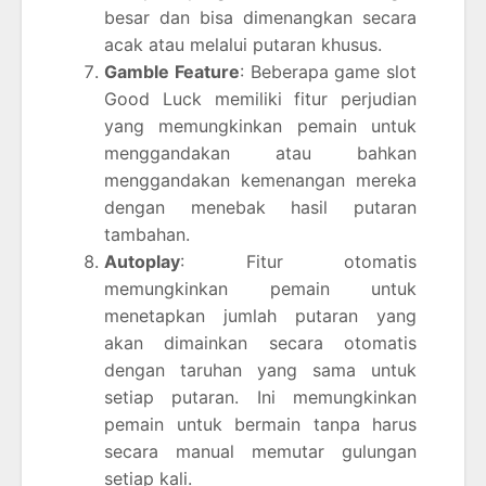
besar dan bisa dimenangkan secara
acak atau melalui putaran khusus.
Gamble Feature
: Beberapa game slot
Good Luck memiliki fitur perjudian
yang memungkinkan pemain untuk
menggandakan atau bahkan
menggandakan kemenangan mereka
dengan menebak hasil putaran
tambahan.
Autoplay
: Fitur otomatis
memungkinkan pemain untuk
menetapkan jumlah putaran yang
akan dimainkan secara otomatis
dengan taruhan yang sama untuk
setiap putaran. Ini memungkinkan
pemain untuk bermain tanpa harus
secara manual memutar gulungan
setiap kali.