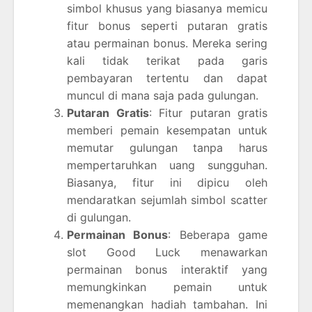
simbol khusus yang biasanya memicu
fitur bonus seperti putaran gratis
atau permainan bonus. Mereka sering
kali tidak terikat pada garis
pembayaran tertentu dan dapat
muncul di mana saja pada gulungan.
Putaran Gratis
: Fitur putaran gratis
memberi pemain kesempatan untuk
memutar gulungan tanpa harus
mempertaruhkan uang sungguhan.
Biasanya, fitur ini dipicu oleh
mendaratkan sejumlah simbol scatter
di gulungan.
Permainan Bonus
: Beberapa game
slot Good Luck menawarkan
permainan bonus interaktif yang
memungkinkan pemain untuk
memenangkan hadiah tambahan. Ini