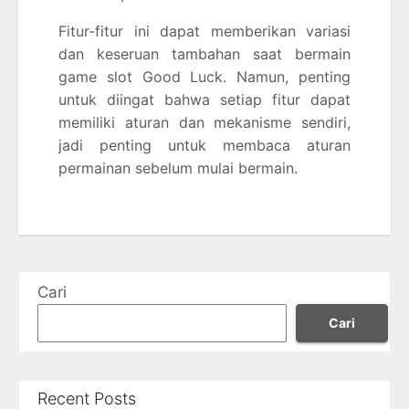
Fitur-fitur ini dapat memberikan variasi
dan keseruan tambahan saat bermain
game slot Good Luck. Namun, penting
untuk diingat bahwa setiap fitur dapat
memiliki aturan dan mekanisme sendiri,
jadi penting untuk membaca aturan
permainan sebelum mulai bermain.
Cari
Cari
Recent Posts