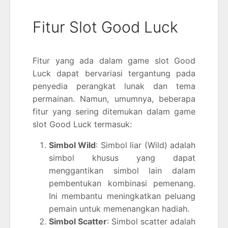
Fitur Slot Good Luck
Fitur yang ada dalam game slot Good
Luck dapat bervariasi tergantung pada
penyedia perangkat lunak dan tema
permainan. Namun, umumnya, beberapa
fitur yang sering ditemukan dalam game
slot Good Luck termasuk:
Simbol Wild
: Simbol liar (Wild) adalah
simbol khusus yang dapat
menggantikan simbol lain dalam
pembentukan kombinasi pemenang.
Ini membantu meningkatkan peluang
pemain untuk memenangkan hadiah.
Simbol Scatter
: Simbol scatter adalah