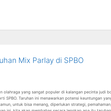
uhan Mix Parlay di SPBO
an olahraga yang sangat populer di kalangan pecinta judi b
perti SPBO. Taruhan ini menawarkan potensi keuntungan yan
 Namun, untuk bisa menang, diperlukan strategi, pemahaman
an ini, kita akan membahas secara lengkap apa itu taruhan