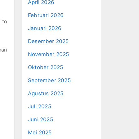
April 2026
Februari 2026
d to
Januari 2026
Desember 2025
han
November 2025
Oktober 2025
September 2025
Agustus 2025
Juli 2025
Juni 2025
Mei 2025