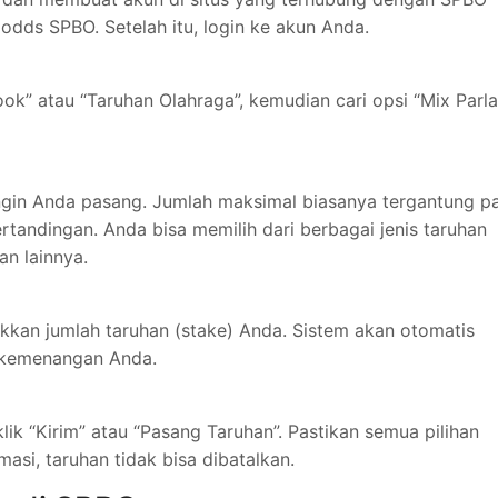
odds SPBO. Setelah itu, login ke akun Anda.
ok” atau “Taruhan Olahraga”, kemudian cari opsi “Mix Parl
ingin Anda pasang. Jumlah maksimal biasanya tergantung p
ertandingan. Anda bisa memilih dari berbagai jenis taruhan
an lainnya.
kkan jumlah taruhan (stake) Anda. Sistem akan otomatis
 kemenangan Anda.
lik “Kirim” atau “Pasang Taruhan”. Pastikan semua pilihan
asi, taruhan tidak bisa dibatalkan.