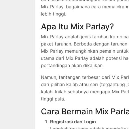
Mix Parlay, bagaimana cara memainkan
lebih tinggi.
Apa Itu Mix Parlay?
Mix Parlay adalah jenis taruhan kombi
paket taruhan. Berbeda dengan taruhan 
Mix Parlay memungkinkan pemain untuk 
utama dari Mix Parlay adalah potensi ha
pertandingan akan dikalikan.
Namun, tantangan terbesar dari Mix Par
dari pilihan kalah atau seri (tergantung
kalah. Inilah sebabnya mengapa Mix Par
tinggi pula.
Cara Bermain Mix Parl
Registrasi dan Login
Langkah pertama adalah mendaftar