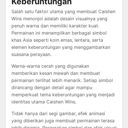
Keberuntungan
Salah satu faktor utama yang membuat Caishen
Wins menonjol adalah desain visualnya yang
penuh warna dan memiliki karakter kuat.
Permainan ini menampilkan berbagai simbol
khas Asia seperti koin emas, lentera, serta
elemen keberuntungan yang menggambarkan
suasana perayaan.
Warna-warna cerah yang digunakan
memberikan kesan mewah dan membuat
permainan terlihat lebih menarik. Setiap simbol
dirancang dengan detail agar mampu
memperkuat tema keberuntungan yang menjadi
identitas utama Caishen Wins.
Tidak hanya dari segi gambar, efek animasi
yang diberikan juga membuat permainan terasa
lebih dinamis. Pergerakan simbol dan efek visual