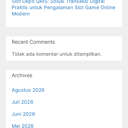
Slot Depo QRIS: Solusi Transaksi Digital
Praktis untuk Pengalaman Slot Game Online
Modern
Recent Comments
Tidak ada komentar untuk ditampilkan.
Archives
Agustus 2026
Juli 2026
Juni 2026
Mei 2026