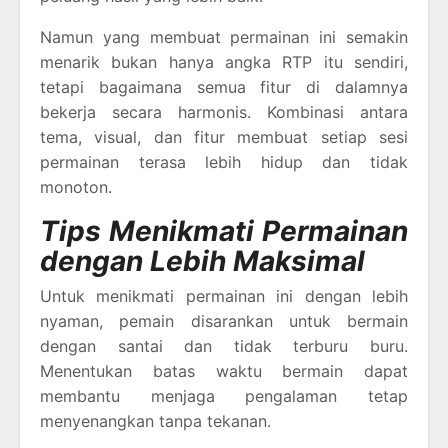
Namun yang membuat permainan ini semakin
menarik bukan hanya angka RTP itu sendiri,
tetapi bagaimana semua fitur di dalamnya
bekerja secara harmonis. Kombinasi antara
tema, visual, dan fitur membuat setiap sesi
permainan terasa lebih hidup dan tidak
monoton.
Tips Menikmati Permainan
dengan Lebih Maksimal
Untuk menikmati permainan ini dengan lebih
nyaman, pemain disarankan untuk bermain
dengan santai dan tidak terburu buru.
Menentukan batas waktu bermain dapat
membantu menjaga pengalaman tetap
menyenangkan tanpa tekanan.