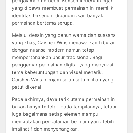
pengalaman berbeda. Konsep keberuntungan
yang dibawa membuat permainan ini memiliki
identitas tersendiri dibandingkan banyak
permainan bertema serupa.
Melalui desain yang penuh warna dan suasana
yang khas, Caishen Wins menawarkan hiburan
dengan nuansa modern namun tetap
mempertahankan unsur tradisional. Bagi
penggemar permainan digital yang menyukai
tema keberuntungan dan visual menarik,
Caishen Wins menjadi salah satu pilihan yang
patut dikenal.
Pada akhirnya, daya tarik utama permainan ini
bukan hanya terletak pada tampilannya, tetapi
juga bagaimana setiap elemen mampu
menciptakan pengalaman bermain yang lebih
imajinatif dan menyenangkan.