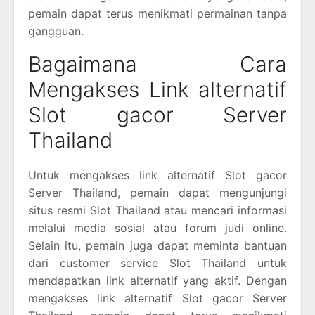
pemain dapat terus menikmati permainan tanpa
gangguan.
Bagaimana Cara
Mengakses Link alternatif
Slot gacor Server
Thailand
Untuk mengakses link alternatif Slot gacor
Server Thailand, pemain dapat mengunjungi
situs resmi Slot Thailand atau mencari informasi
melalui media sosial atau forum judi online.
Selain itu, pemain juga dapat meminta bantuan
dari customer service Slot Thailand untuk
mendapatkan link alternatif yang aktif. Dengan
mengakses link alternatif Slot gacor Server