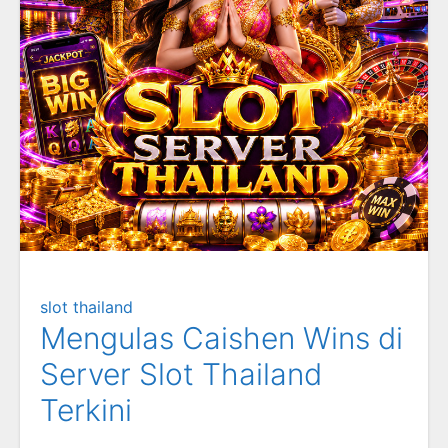
slot thailand
Mengulas Caishen Wins di
Server Slot Thailand
Terkini