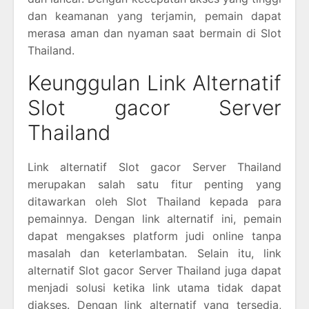
dan keamanan yang terjamin, pemain dapat
merasa aman dan nyaman saat bermain di Slot
Thailand.
Keunggulan Link Alternatif
Slot gacor Server
Thailand
Link alternatif Slot gacor Server Thailand
merupakan salah satu fitur penting yang
ditawarkan oleh Slot Thailand kepada para
pemainnya. Dengan link alternatif ini, pemain
dapat mengakses platform judi online tanpa
masalah dan keterlambatan. Selain itu, link
alternatif Slot gacor Server Thailand juga dapat
menjadi solusi ketika link utama tidak dapat
diakses. Dengan link alternatif yang tersedia,