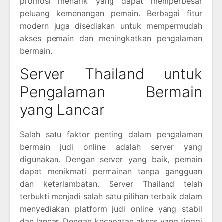
promosi menarik yang dapat memperbesar
peluang kemenangan pemain. Berbagai fitur
modern juga disediakan untuk mempermudah
akses pemain dan meningkatkan pengalaman
bermain.
Server Thailand untuk
Pengalaman Bermain
yang Lancar
Salah satu faktor penting dalam pengalaman
bermain judi online adalah server yang
digunakan. Dengan server yang baik, pemain
dapat menikmati permainan tanpa gangguan
dan keterlambatan. Server Thailand telah
terbukti menjadi salah satu pilihan terbaik dalam
menyediakan platform judi online yang stabil
dan lancar. Dengan kecepatan akses yang tinggi