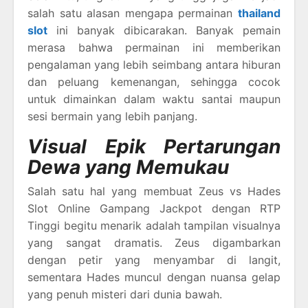
salah satu alasan mengapa permainan
thailand
slot
ini banyak dibicarakan. Banyak pemain
merasa bahwa permainan ini memberikan
pengalaman yang lebih seimbang antara hiburan
dan peluang kemenangan, sehingga cocok
untuk dimainkan dalam waktu santai maupun
sesi bermain yang lebih panjang.
Visual Epik Pertarungan
Dewa yang Memukau
Salah satu hal yang membuat Zeus vs Hades
Slot Online Gampang Jackpot dengan RTP
Tinggi begitu menarik adalah tampilan visualnya
yang sangat dramatis. Zeus digambarkan
dengan petir yang menyambar di langit,
sementara Hades muncul dengan nuansa gelap
yang penuh misteri dari dunia bawah.