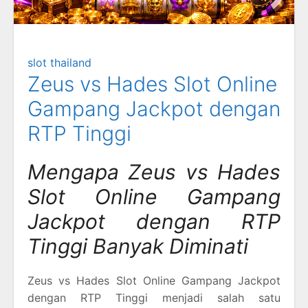
slot thailand
Zeus vs Hades Slot Online
Gampang Jackpot dengan
RTP Tinggi
Mengapa Zeus vs Hades
Slot Online Gampang
Jackpot dengan RTP
Tinggi Banyak Diminati
Zeus vs Hades Slot Online Gampang Jackpot
dengan RTP Tinggi menjadi salah satu