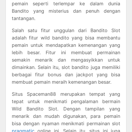
pemain seperti terlempar ke dalam dunia
Bandito yang misterius dan penuh dengan
tantangan.
Salah satu fitur unggulan dari Bandito Slot
adalah fitur wild bandito yang bisa membantu
pemain untuk mendapatkan kemenangan yang
lebih besar. Fitur ini membuat permainan
semakin menarik dan mengasyikkan untuk
dimainkan. Selain itu, slot bandito juga memiliki
berbagai fitur bonus dan jackpot yang bisa
membuat pemain meraih kemenangan besar.
Situs Spaceman88 merupakan tempat yang
tepat untuk menikmati pengalaman bermain
Wild Bandito Slot. Dengan tampilan yang
menarik dan mudah digunakan, para pemain
bisa dengan nyaman menikmati permainan slot
pragmatic
online ini. Selain itu, situs ini juga