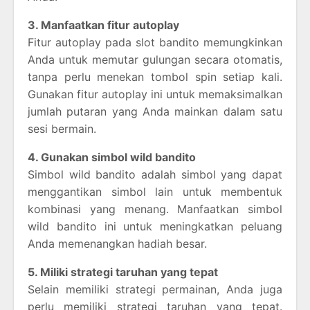
3. Manfaatkan fitur autoplay
Fitur autoplay pada slot bandito memungkinkan
Anda untuk memutar gulungan secara otomatis,
tanpa perlu menekan tombol spin setiap kali.
Gunakan fitur autoplay ini untuk memaksimalkan
jumlah putaran yang Anda mainkan dalam satu
sesi bermain.
4. Gunakan simbol wild bandito
Simbol wild bandito adalah simbol yang dapat
menggantikan simbol lain untuk membentuk
kombinasi yang menang. Manfaatkan simbol
wild bandito ini untuk meningkatkan peluang
Anda memenangkan hadiah besar.
5. Miliki strategi taruhan yang tepat
Selain memiliki strategi permainan, Anda juga
perlu memiliki strategi taruhan yang tepat.