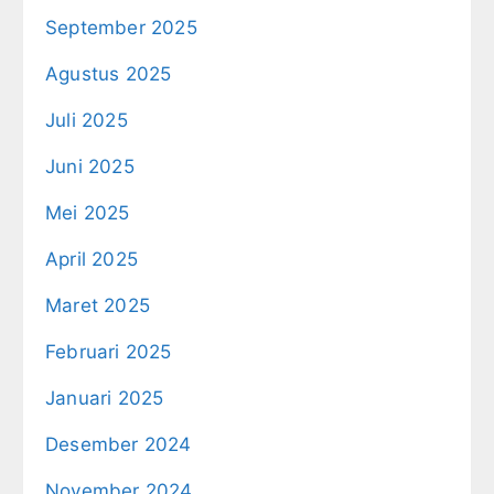
September 2025
Agustus 2025
Juli 2025
Juni 2025
Mei 2025
April 2025
Maret 2025
Februari 2025
Januari 2025
Desember 2024
November 2024