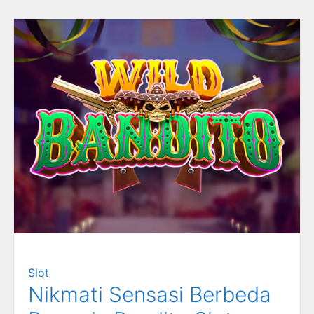
Slot
Nikmati Sensasi Berbeda