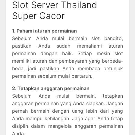
Slot Server Thailand
Super Gacor
1. Pahami aturan permainan
Sebelum Anda mulai bermain slot bandito,
pastikan Anda sudah memahami aturan
permainan dengan baik. Setiap mesin slot
memiliki aturan dan pembayaran yang berbeda-
beda, jadi pastikan Anda membaca petunjuk
permainan sebelum mulai bertaruh.
2. Tetapkan anggaran permainan
Sebelum Anda mulai bermain, tetapkan
anggaran permainan yang Anda siapkan. Jangan
pernah bermain dengan uang lebih dari yang
Anda mampu kehilangan. Jaga agar Anda tetap
disiplin dalam mengelola anggaran permainan
Anda.