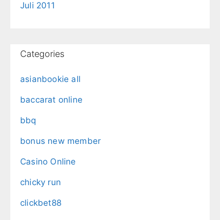
Juli 2011
Categories
asianbookie all
baccarat online
bbq
bonus new member
Casino Online
chicky run
clickbet88