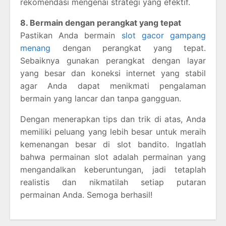
rekomendasi mengenai strategi yang efektif.
8. Bermain dengan perangkat yang tepat
Pastikan Anda bermain
slot gacor gampang
menang
dengan perangkat yang tepat.
Sebaiknya gunakan perangkat dengan layar
yang besar dan koneksi internet yang stabil
agar Anda dapat menikmati pengalaman
bermain yang lancar dan tanpa gangguan.
Dengan menerapkan tips dan trik di atas, Anda
memiliki peluang yang lebih besar untuk meraih
kemenangan besar di slot bandito. Ingatlah
bahwa permainan slot adalah permainan yang
mengandalkan keberuntungan, jadi tetaplah
realistis dan nikmatilah setiap putaran
permainan Anda. Semoga berhasil!