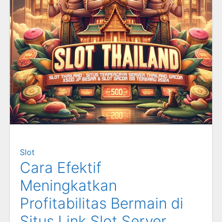
Slot
Cara Efektif
Meningkatkan
Profitabilitas Bermain di
Situs Link Slot Server