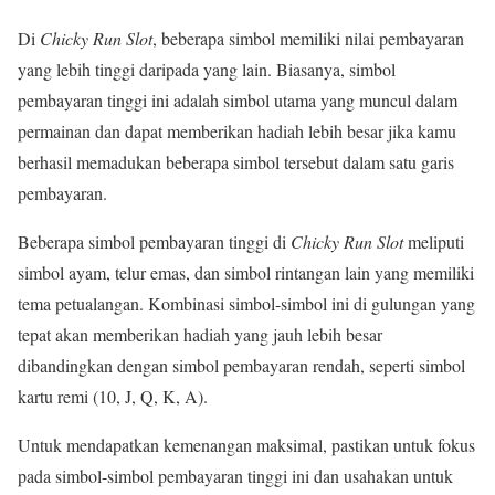
Di
Chicky Run Slot
, beberapa simbol memiliki nilai pembayaran
yang lebih tinggi daripada yang lain. Biasanya, simbol
pembayaran tinggi ini adalah simbol utama yang muncul dalam
permainan dan dapat memberikan hadiah lebih besar jika kamu
berhasil memadukan beberapa simbol tersebut dalam satu garis
pembayaran.
Beberapa simbol pembayaran tinggi di
Chicky Run Slot
meliputi
simbol ayam, telur emas, dan simbol rintangan lain yang memiliki
tema petualangan. Kombinasi simbol-simbol ini di gulungan yang
tepat akan memberikan hadiah yang jauh lebih besar
dibandingkan dengan simbol pembayaran rendah, seperti simbol
kartu remi (10, J, Q, K, A).
Untuk mendapatkan kemenangan maksimal, pastikan untuk fokus
pada simbol-simbol pembayaran tinggi ini dan usahakan untuk