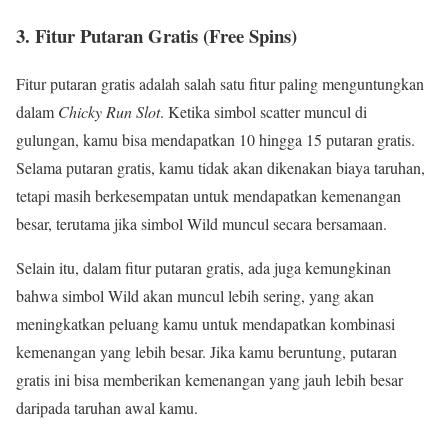
3. Fitur Putaran Gratis (Free Spins)
Fitur putaran gratis adalah salah satu fitur paling menguntungkan
dalam
Chicky Run Slot
. Ketika simbol scatter muncul di
gulungan, kamu bisa mendapatkan 10 hingga 15 putaran gratis.
Selama putaran gratis, kamu tidak akan dikenakan biaya taruhan,
tetapi masih berkesempatan untuk mendapatkan kemenangan
besar, terutama jika simbol Wild muncul secara bersamaan.
Selain itu, dalam fitur putaran gratis, ada juga kemungkinan
bahwa simbol Wild akan muncul lebih sering, yang akan
meningkatkan peluang kamu untuk mendapatkan kombinasi
kemenangan yang lebih besar. Jika kamu beruntung, putaran
gratis ini bisa memberikan kemenangan yang jauh lebih besar
daripada taruhan awal kamu.