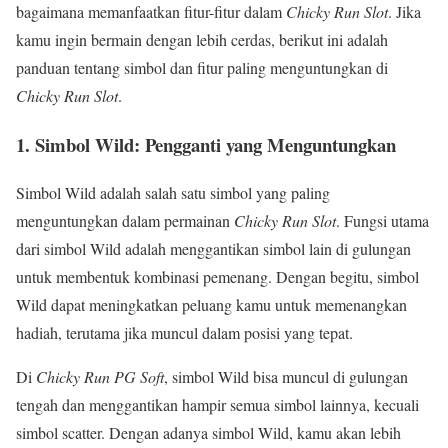
bagaimana memanfaatkan fitur-fitur dalam
Chicky Run Slot
. Jika
kamu ingin bermain dengan lebih cerdas, berikut ini adalah
panduan tentang simbol dan fitur paling menguntungkan di
Chicky Run Slot
.
1. Simbol Wild: Pengganti yang Menguntungkan
Simbol Wild adalah salah satu simbol yang paling
menguntungkan dalam permainan
Chicky Run Slot
. Fungsi utama
dari simbol Wild adalah menggantikan simbol lain di gulungan
untuk membentuk kombinasi pemenang. Dengan begitu, simbol
Wild dapat meningkatkan peluang kamu untuk memenangkan
hadiah, terutama jika muncul dalam posisi yang tepat.
Di
Chicky Run PG Soft
, simbol Wild bisa muncul di gulungan
tengah dan menggantikan hampir semua simbol lainnya, kecuali
simbol scatter. Dengan adanya simbol Wild, kamu akan lebih