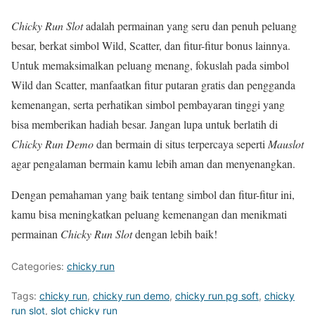
Chicky Run Slot
adalah permainan yang seru dan penuh peluang
besar, berkat simbol Wild, Scatter, dan fitur-fitur bonus lainnya.
Untuk memaksimalkan peluang menang, fokuslah pada simbol
Wild dan Scatter, manfaatkan fitur putaran gratis dan pengganda
kemenangan, serta perhatikan simbol pembayaran tinggi yang
bisa memberikan hadiah besar. Jangan lupa untuk berlatih di
Chicky Run Demo
dan bermain di situs terpercaya seperti
Mauslot
agar pengalaman bermain kamu lebih aman dan menyenangkan.
Dengan pemahaman yang baik tentang simbol dan fitur-fitur ini,
kamu bisa meningkatkan peluang kemenangan dan menikmati
permainan
Chicky Run Slot
dengan lebih baik!
Categories:
chicky run
Tags:
chicky run
,
chicky run demo
,
chicky run pg soft
,
chicky
run slot
,
slot chicky run