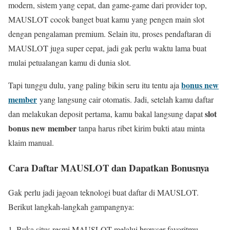
modern, sistem yang cepat, dan game-game dari provider top,
MAUSLOT cocok banget buat kamu yang pengen main slot
dengan pengalaman premium. Selain itu, proses pendaftaran di
MAUSLOT juga super cepat, jadi gak perlu waktu lama buat
mulai petualangan kamu di dunia slot.
bonus new
Tapi tunggu dulu, yang paling bikin seru itu tentu aja
member
yang langsung cair otomatis. Jadi, setelah kamu daftar
slot
dan melakukan deposit pertama, kamu bakal langsung dapat
bonus new member
tanpa harus ribet kirim bukti atau minta
klaim manual.
Cara Daftar MAUSLOT dan Dapatkan Bonusnya
Gak perlu jadi jagoan teknologi buat daftar di MAUSLOT.
Berikut langkah-langkah gampangnya:
Buka situs resmi MAUSLOT melalui browser favoritmu.