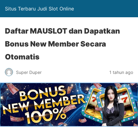
Situs Terbaru Judi Slot Online
Daftar MAUSLOT dan Dapatkan
Bonus New Member Secara
Otomatis
Super Duper
1 tahun ago