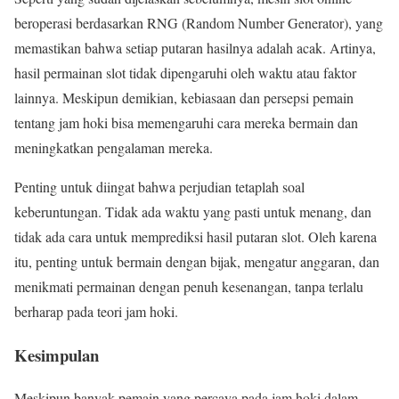
beroperasi berdasarkan RNG (Random Number Generator), yang
memastikan bahwa setiap putaran hasilnya adalah acak. Artinya,
hasil permainan slot tidak dipengaruhi oleh waktu atau faktor
lainnya. Meskipun demikian, kebiasaan dan persepsi pemain
tentang jam hoki bisa memengaruhi cara mereka bermain dan
meningkatkan pengalaman mereka.
Penting untuk diingat bahwa perjudian tetaplah soal
keberuntungan. Tidak ada waktu yang pasti untuk menang, dan
tidak ada cara untuk memprediksi hasil putaran slot. Oleh karena
itu, penting untuk bermain dengan bijak, mengatur anggaran, dan
menikmati permainan dengan penuh kesenangan, tanpa terlalu
berharap pada teori jam hoki.
Kesimpulan
Meskipun banyak pemain yang percaya pada jam hoki dalam