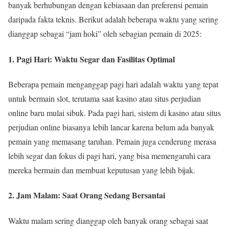
banyak berhubungan dengan kebiasaan dan preferensi pemain
daripada fakta teknis. Berikut adalah beberapa waktu yang sering
dianggap sebagai “jam hoki” oleh sebagian pemain di 2025:
1.
Pagi Hari: Waktu Segar dan Fasilitas Optimal
Beberapa pemain menganggap pagi hari adalah waktu yang tepat
untuk bermain slot, terutama saat kasino atau situs perjudian
online baru mulai sibuk. Pada pagi hari, sistem di kasino atau situs
perjudian online biasanya lebih lancar karena belum ada banyak
pemain yang memasang taruhan. Pemain juga cenderung merasa
lebih segar dan fokus di pagi hari, yang bisa memengaruhi cara
mereka bermain dan membuat keputusan yang lebih bijak.
2.
Jam Malam: Saat Orang Sedang Bersantai
Waktu malam sering dianggap oleh banyak orang sebagai saat