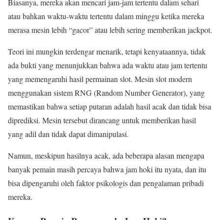
Biasanya, mereka akan mencari jam-jam tertentu dalam sehari
atau bahkan waktu-waktu tertentu dalam minggu ketika mereka
merasa mesin lebih “gacor” atau lebih sering memberikan jackpot.
Teori ini mungkin terdengar menarik, tetapi kenyataannya, tidak
ada bukti yang menunjukkan bahwa ada waktu atau jam tertentu
yang memengaruhi hasil permainan slot. Mesin slot modern
menggunakan sistem RNG (Random Number Generator), yang
memastikan bahwa setiap putaran adalah hasil acak dan tidak bisa
diprediksi. Mesin tersebut dirancang untuk memberikan hasil
yang adil dan tidak dapat dimanipulasi.
Namun, meskipun hasilnya acak, ada beberapa alasan mengapa
banyak pemain masih percaya bahwa jam hoki itu nyata, dan itu
bisa dipengaruhi oleh faktor psikologis dan pengalaman pribadi
mereka.