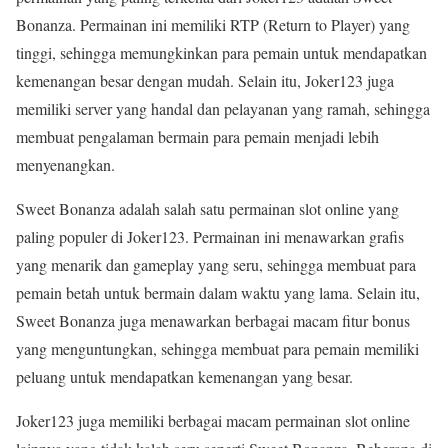
Bonanza. Permainan ini memiliki RTP (Return to Player) yang
tinggi, sehingga memungkinkan para pemain untuk mendapatkan
kemenangan besar dengan mudah. Selain itu, Joker123 juga
memiliki server yang handal dan pelayanan yang ramah, sehingga
membuat pengalaman bermain para pemain menjadi lebih
menyenangkan.
Sweet Bonanza adalah salah satu permainan slot online yang
paling populer di Joker123. Permainan ini menawarkan grafis
yang menarik dan gameplay yang seru, sehingga membuat para
pemain betah untuk bermain dalam waktu yang lama. Selain itu,
Sweet Bonanza juga menawarkan berbagai macam fitur bonus
yang menguntungkan, sehingga membuat para pemain memiliki
peluang untuk mendapatkan kemenangan yang besar.
Joker123 juga memiliki berbagai macam permainan slot online