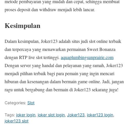
metode pembayaran yang mudah dan cepat, sehingga membuat
proses deposit dan withdraw menjadi lebih lancar.
Kesimpulan
Dalam kesimpulan, Joker123 adalah situs judi slot online terbaik
dan terpercaya yang menawarkan permainan Sweet Bonanza
dengan RTP live slot tertinggi.
aquaplumbingsunprairie.com
Dengan server yang handal dan pelayanan yang ramah, Joker123
menjadi pilihan terbaik bagi para pemain yang ingin mencari
hiburan dan kesenangan dalam bermain game online. Jadi, jangan
ragu untuk bergabung dan bermain di Joker123 sekarang juga!
Categories:
Slot
Tags:
joker login
,
joker slot login
,
Joker123
,
joker123 login
,
joker123 slot