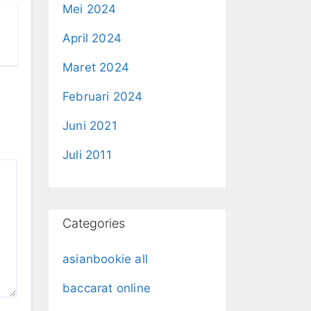
Mei 2024
April 2024
Maret 2024
Februari 2024
Juni 2021
Juli 2011
Categories
asianbookie all
baccarat online