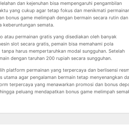
kelelahan dan kejenuhan bisa mempengaruhi pengambilan
aktu yang cukup agar tetap fokus dan menikmati permainan
n bonus game melimpah dengan bermain secara rutin dan
a keberuntungan semata.
mo atau permainan gratis yang disediakan oleh banyak
esin slot secara gratis, pemain bisa memahami pola
ia tanpa harus mempertaruhkan modal sungguhan. Setelah
main dengan taruhan 200 rupiah secara sungguhan.
ilih platform permainan yang terpercaya dan berlisensi resm
tas utama agar pengalaman bermain tetap menyenangkan d
atform terpercaya yang menawarkan promosi dan bonus depo
ehingga peluang mendapatkan bonus game melimpah sema