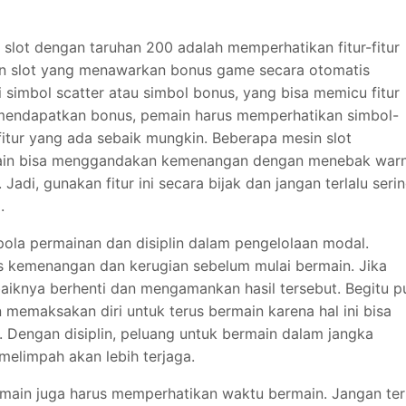
n slot dengan taruhan 200 adalah memperhatikan fitur-fitur
esin slot yang menawarkan bonus game secara otomatis
i simbol scatter atau simbol bonus, yang bisa memicu fitur
 mendapatkan bonus, pemain harus memperhatikan simbol-
itur yang ada sebaik mungkin. Beberapa mesin slot
main bisa menggandakan kemenangan dengan menebak war
. Jadi, gunakan fitur ini secara bijak dan jangan terlalu seri
.
 pola permainan dan disiplin dalam pengelolaan modal.
s kemenangan dan kerugian sebelum mulai bermain. Jika
iknya berhenti dan mengamankan hasil tersebut. Begitu p
n memaksakan diri untuk terus bermain karena hal ini bisa
 Dengan disiplin, peluang untuk bermain dalam jangka
limpah akan lebih terjaga.
pemain juga harus memperhatikan waktu bermain. Jangan ter