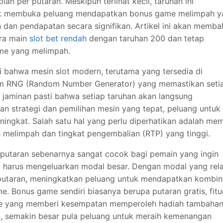
h per putaran. Meskipun terlihat kecil, taruhan ini
tuk membuka peluang mendapatkan bonus game melimpah y
dan pendapatan secara signifikan. Artikel ini akan memba
ra main
slot bet rendah
dengan taruhan 200 dan tetap
me yang melimpah.
bahwa mesin slot modern, terutama yang tersedia di
tem RNG (Random Number Generator) yang memastikan seti
da jaminan pasti bahwa setiap taruhan akan langsung
 strategi dan pemilihan mesin yang tepat, peluang untuk
ngkat. Salah satu hal yang perlu diperhatikan adalah mem
 melimpah dan tingkat pengembalian (RTP) yang tinggi.
 putaran sebenarnya sangat cocok bagi pemain yang ingin
 harus mengeluarkan modal besar. Dengan modal yang rela
putaran, meningkatkan peluang untuk mendapatkan kombin
. Bonus game sendiri biasanya berupa putaran gratis, fitu
e yang memberi kesempatan memperoleh hadiah tambahan
, semakin besar pula peluang untuk meraih kemenangan