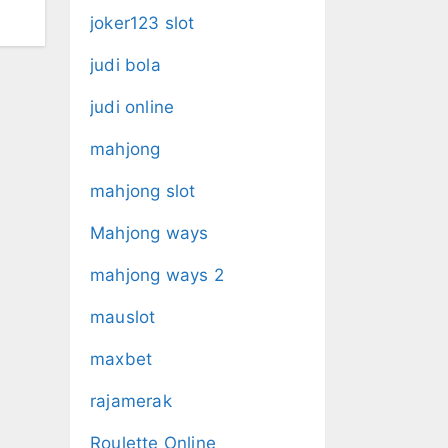
joker123 slot
judi bola
judi online
mahjong
mahjong slot
Mahjong ways
mahjong ways 2
mauslot
maxbet
rajamerak
Roulette Online