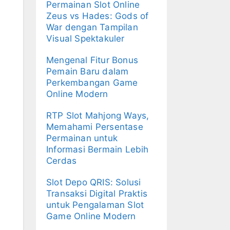
Permainan Slot Online
Zeus vs Hades: Gods of
War dengan Tampilan
Visual Spektakuler
Mengenal Fitur Bonus
Pemain Baru dalam
Perkembangan Game
Online Modern
RTP Slot Mahjong Ways,
Memahami Persentase
Permainan untuk
Informasi Bermain Lebih
Cerdas
Slot Depo QRIS: Solusi
Transaksi Digital Praktis
untuk Pengalaman Slot
Game Online Modern