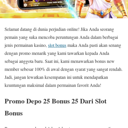
Selamat datang di dunia perjudian online! Jika Anda seorang
pemain yang suka mencoba peruntungan Anda dalam berbagai
jenis permainan kasino,
slot bonus
maka Anda pasti akan senang
dengan promo menarik yang kami tawarkan kepada Anda
sebagai anggota baru. Saat ini, kami menawarkan bonus new
member sebesar 100% di awal dengan syarat yang sangat rendah.
Jadi, jangan lewatkan kesempatan ini untuk mendapatkan
keuntungan maksimal dalam permainan favorit Anda!
Promo Depo 25 Bonus 25 Dari Slot
Bonus