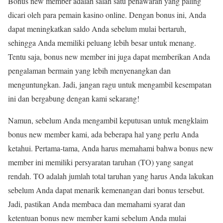
Bonus new member adalah salah satu penawaran yang paling
dicari oleh para pemain kasino online. Dengan bonus ini, Anda
dapat meningkatkan saldo Anda sebelum mulai bertaruh,
sehingga Anda memiliki peluang lebih besar untuk menang.
Tentu saja, bonus new member ini juga dapat memberikan Anda
pengalaman bermain yang lebih menyenangkan dan
menguntungkan. Jadi, jangan ragu untuk mengambil kesempatan
ini dan bergabung dengan kami sekarang!
Namun, sebelum Anda mengambil keputusan untuk mengklaim
bonus new member kami, ada beberapa hal yang perlu Anda
ketahui. Pertama-tama, Anda harus memahami bahwa bonus new
member ini memiliki persyaratan taruhan (TO) yang sangat
rendah. TO adalah jumlah total taruhan yang harus Anda lakukan
sebelum Anda dapat menarik kemenangan dari bonus tersebut.
Jadi, pastikan Anda membaca dan memahami syarat dan
ketentuan bonus new member kami sebelum Anda mulai