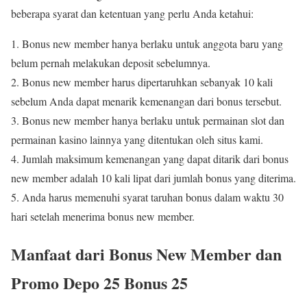
beberapa syarat dan ketentuan yang perlu Anda ketahui:
1. Bonus new member hanya berlaku untuk anggota baru yang
belum pernah melakukan deposit sebelumnya.
2. Bonus new member harus dipertaruhkan sebanyak 10 kali
sebelum Anda dapat menarik kemenangan dari bonus tersebut.
3. Bonus new member hanya berlaku untuk permainan slot dan
permainan kasino lainnya yang ditentukan oleh situs kami.
4. Jumlah maksimum kemenangan yang dapat ditarik dari bonus
new member adalah 10 kali lipat dari jumlah bonus yang diterima.
5. Anda harus memenuhi syarat taruhan bonus dalam waktu 30
hari setelah menerima bonus new member.
Manfaat dari Bonus New Member dan
Promo Depo 25 Bonus 25