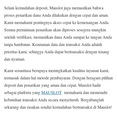
Selain kemudahan deposit, Mauslot juga memastikan bahwa
proses penarikan dana Anda dilakukan dengan cepat dan aman.
Kami memahami pentingnya akses cepat ke kemenangan Anda.
Semua permintaan penarikan akan diproses sesegera mungkin
setelah verifikasi, memastikan dana Anda sampai ke tangan Anda
tanpa hambatan. Keamanan data dan transaksi Anda adalah
prioritas kami, sehingga Anda dapat bertransaksi dengan tenang
dan nyaman.
Kami senantiasa berupaya meningkatkan kualitas layanan kami,
termasuk dalam hal metode pembayaran. Dengan beragam pilihan
deposit dan penarikan yang aman dan cepat, Mauslot hadir
sebagai platform yang
MAUSLOT
memahami dan memenuhi
kebutuhan transaksi Anda secara menyeluruh. Bergabunglah
sekarang dan rasakan sendiri kemudahan bertransaksi di Mauslot!