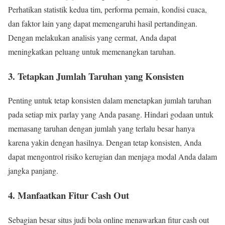
Perhatikan statistik kedua tim, performa pemain, kondisi cuaca,
dan faktor lain yang dapat memengaruhi hasil pertandingan.
Dengan melakukan analisis yang cermat, Anda dapat
meningkatkan peluang untuk memenangkan taruhan.
3. Tetapkan Jumlah Taruhan yang Konsisten
Penting untuk tetap konsisten dalam menetapkan jumlah taruhan
pada setiap mix parlay yang Anda pasang. Hindari godaan untuk
memasang taruhan dengan jumlah yang terlalu besar hanya
karena yakin dengan hasilnya. Dengan tetap konsisten, Anda
dapat mengontrol risiko kerugian dan menjaga modal Anda dalam
jangka panjang.
4. Manfaatkan Fitur Cash Out
Sebagian besar situs judi bola online menawarkan fitur cash out