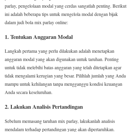
parlay, pengelolaan modal yang cerdas sangatlah penting. Berikut
ini adalah beberapa tips untuk mengelola modal dengan bijak
dalam judi bola mix parlay online:
1. Tentukan Anggaran Modal
Langkah pertama yang perlu dilakukan adalah menetapkan
anggaran modal yang akan digunakan untuk taruhan. Penting
untuk tidak melebihi batas anggaran yang telah ditetapkan agar
tidak mengalami kerugian yang besar. Pilihlah jumlah yang Anda
mampu untuk kehilangan tanpa mengganggu kondisi keuangan
Anda secara keseluruhan.
2. Lakukan Analisis Pertandingan
Sebelum memasang taruhan mix parlay, lakukanlah analisis
mendalam terhadap pertandingan yang akan dipertaruhkan.