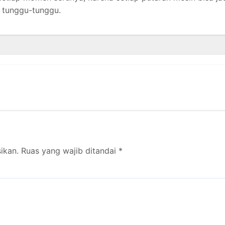
 tunggu-tunggu.
ikan.
Ruas yang wajib ditandai
*