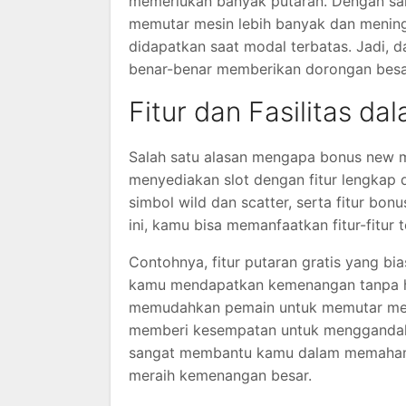
memerlukan banyak putaran. Dengan sal
memutar mesin lebih banyak dan mening
didapatkan saat modal terbatas. Jadi,
benar-benar memberikan dorongan besa
Fitur dan Fasilitas 
Salah satu alasan mengapa bonus new 
menyediakan slot dengan fitur lengkap da
simbol wild dan scatter, serta fitur b
ini, kamu bisa memanfaatkan fitur-fitur
Contohnya, fitur putaran gratis yang b
kamu mendapatkan kemenangan tanpa haru
memudahkan pemain untuk memutar mesin
memberi kesempatan untuk menggandakan
sangat membantu kamu dalam memahami 
meraih kemenangan besar.