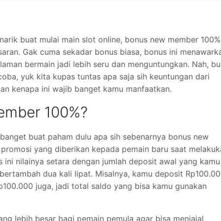
arik buat mulai main slot online, bonus new member 100%
nasaran. Gak cuma sekadar bonus biasa, bonus ini menawark
laman bermain jadi lebih seru dan menguntungkan. Nah, bu
a, yuk kita kupas tuntas apa saja sih keuntungan dari
an kenapa ini wajib banget kamu manfaatkan.
Member 100%?
 banget buat paham dulu apa sih sebenarnya bonus new
h promosi yang diberikan kepada pemain baru saat melakuk
 ini nilainya setara dengan jumlah deposit awal yang kamu
bertambah dua kali lipat. Misalnya, kamu deposit Rp100.00
0.000 juga, jadi total saldo yang bisa kamu gunakan
ang lebih besar bagi pemain pemula agar bisa menjajal