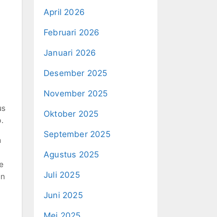
April 2026
%
Februari 2026
Januari 2026
Desember 2025
November 2025
us
Oktober 2025
.
September 2025
n
Agustus 2025
e
Juli 2025
an
Juni 2025
Mei 2025