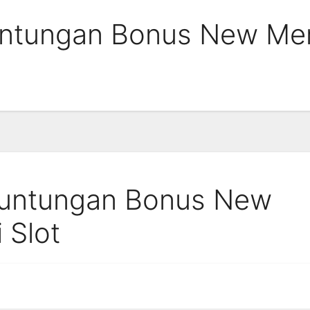
ntungan Bonus New Me
untungan Bonus New
 Slot