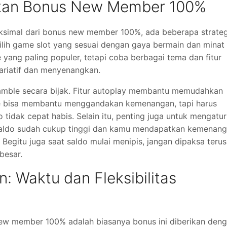
lkan Bonus New Member 100%
ksimal dari bonus new member 100%, ada beberapa strateg
pilih game slot yang sesuai dengan gaya bermain dan minat
ang paling populer, tetapi coba berbagai tema dan fitur
ariatif dan menyenangkan.
gamble secara bijak. Fitur autoplay membantu memudahkan
le bisa membantu menggandakan kemenangan, tapi harus
 tidak cepat habis. Selain itu, penting juga untuk mengatur
saldo sudah cukup tinggi dan kamu mendapatkan kemenang
 Begitu juga saat saldo mulai menipis, jangan dipaksa terus
besar.
 Waktu dan Fleksibilitas
new member 100% adalah biasanya bonus ini diberikan den