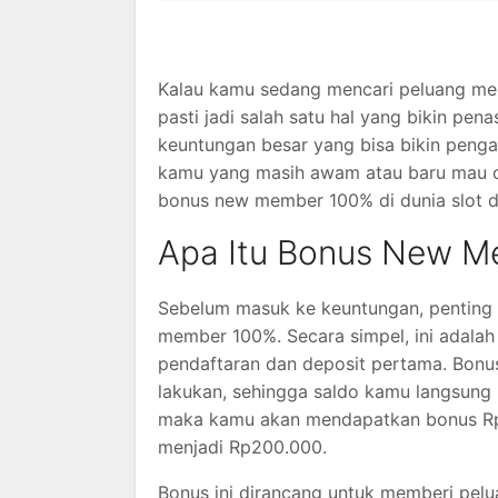
Kalau kamu sedang mencari peluang men
pasti jadi salah satu hal yang bikin pe
keuntungan besar yang bisa bikin penga
kamu yang masih awam atau baru mau cob
bonus new member 100% di dunia slot d
Apa Itu Bonus New 
Sebelum masuk ke keuntungan, penting
member 100%. Secara simpel, ini adala
pendaftaran dan deposit pertama. Bonus
lakukan, sehingga saldo kamu langsung 
maka kamu akan mendapatkan bonus Rp10
menjadi Rp200.000.
Bonus ini dirancang untuk memberi pelu