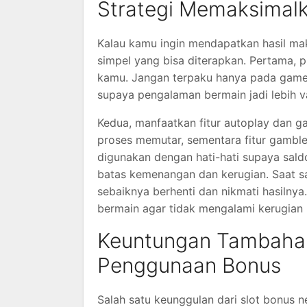
Strategi Memaksima
Kalau kamu ingin mendapatkan hasil ma
simpel yang bisa diterapkan. Pertama, 
kamu. Jangan terpaku hanya pada game y
supaya pengalaman bermain jadi lebih v
Kedua, manfaatkan fitur autoplay dan 
proses memutar, sementara fitur gamb
digunakan dengan hati-hati supaya saldo
batas kemenangan dan kerugian. Saat 
sebaiknya berhenti dan nikmati hasilnya.
bermain agar tidak mengalami kerugian 
Keuntungan Tambahan:
Penggunaan Bonus
Salah satu keunggulan dari slot bonus 