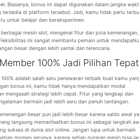
bel. Biasanya, bonus ini dapat digunakan dalam jangka wak
 tersedia di platform tersebut. Jadi, kamu tidak perlu terbu
tu untuk belajar dan bereksperimen.
erbagai mesin slot, mengenal fitur dan pola kemenangan,
Fleksibilitas ini sangat membantu pemain untuk mendapatk
gan besar dengan lebih santai dan terencana.
ember 100% Jadi Pilihan Tepat
100% adalah salah satu penawaran terbaik buat kamu yan
engan bonus ini, kamu tidak hanya mendapatkan modal
an mengasah strategi lebih cepat. Fitur yang lengkap dan
galaman bermain jadi lebih seru dan penuh tantangan.
kemenangan besar pun jadi lebih besar karena saldo awal y
 yang langsung memanfaatkan bonus ini sebagai langkah aw
 sukses di dunia slot online. Jangan lupa untuk bermain
etiap momen serunya, karena setiap putaran mesin bisa ja