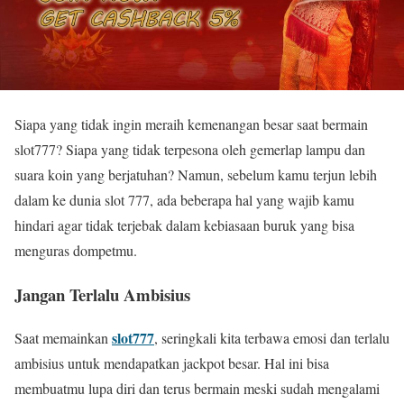
Siapa yang tidak ingin meraih kemenangan besar saat bermain
slot777? Siapa yang tidak terpesona oleh gemerlap lampu dan
suara koin yang berjatuhan? Namun, sebelum kamu terjun lebih
dalam ke dunia slot 777, ada beberapa hal yang wajib kamu
hindari agar tidak terjebak dalam kebiasaan buruk yang bisa
menguras dompetmu.
Jangan Terlalu Ambisius
slot777
Saat memainkan
, seringkali kita terbawa emosi dan terlalu
ambisius untuk mendapatkan jackpot besar. Hal ini bisa
membuatmu lupa diri dan terus bermain meski sudah mengalami