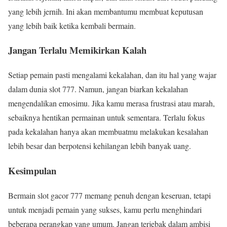
yang lebih jernih. Ini akan membantumu membuat keputusan
yang lebih baik ketika kembali bermain.
Jangan Terlalu Memikirkan Kalah
Setiap pemain pasti mengalami kekalahan, dan itu hal yang wajar
dalam dunia slot 777. Namun, jangan biarkan kekalahan
mengendalikan emosimu. Jika kamu merasa frustrasi atau marah,
sebaiknya hentikan permainan untuk sementara. Terlalu fokus
pada kekalahan hanya akan membuatmu melakukan kesalahan
lebih besar dan berpotensi kehilangan lebih banyak uang.
Kesimpulan
Bermain slot gacor 777 memang penuh dengan keseruan, tetapi
untuk menjadi pemain yang sukses, kamu perlu menghindari
beberapa perangkap yang umum. Jangan terjebak dalam ambisi