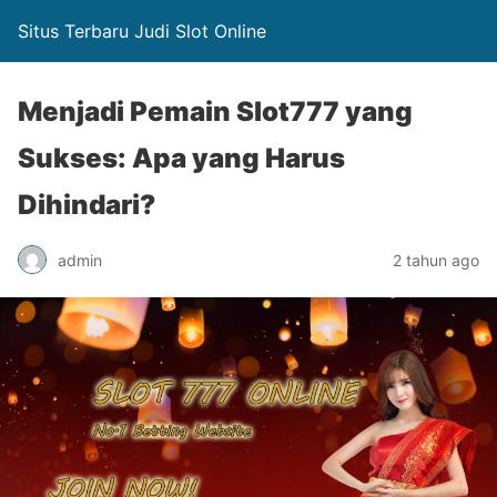
Situs Terbaru Judi Slot Online
Menjadi Pemain Slot777 yang
Sukses: Apa yang Harus
Dihindari?
admin
2 tahun ago