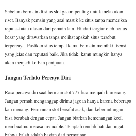
Sebelum bermain di situs slot gacor, penting untuk melakukan
riset. Banyak pemain yang asal masuk ke situs tanpa memeriksa
reputasi atau ulasan dari pemain lain. Hindari tergiur oleh bonus
besar yang ditawarkan tanpa melihat apakah situs tersebut
terpercaya. Pastikan situs tempat kamu bermain memiliki lisensi
yang jelas dan reputasi baik. Jika tidak, kamu mungkin hanya
akan menjadi korban penipuan.
Jangan Terlalu Percaya Diri
Rasa percaya diri saat bermain slot 777 bisa menjadi bumerang.
Jangan pernah menganggap dirimu jagoan hanya karena beberapa
kali menang. Permainan slot bersifat acak, dan keberuntungan
bisa berubah dengan cepat. Jangan biarkan kemenangan kecil
membuatmu merasa invincible. Tetaplah rendah hati dan ingat
bahwa kalah adalah bagian dari permainan.