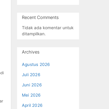
Recent Comments
Tidak ada komentar untuk
ditampilkan.
Archives
Agustus 2026
adi
Juli 2026
Juni 2026
Mei 2026
ar
April 2026