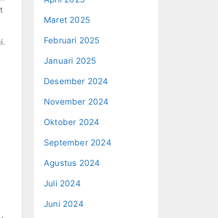
t
Maret 2025
Februari 2025
i.
Januari 2025
Desember 2024
November 2024
Oktober 2024
September 2024
Agustus 2024
g
Juli 2024
Juni 2024