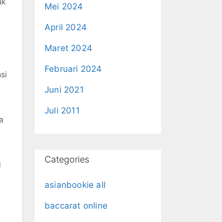
uk
Mei 2024
April 2024
Maret 2024
Februari 2024
si
Juni 2021
Juli 2011
a
Categories
i
asianbookie all
baccarat online