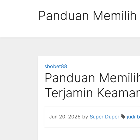
Skip
Panduan Memilih 
to
content
sbobet88
Panduan Memilih
Terjamin Keama
Jun 20, 2026
by
Super Duper
judi 