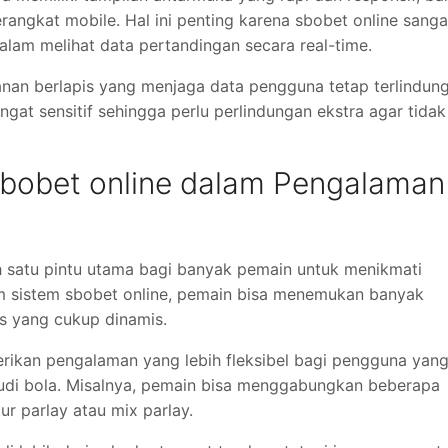
angkat mobile. Hal ini penting karena sbobet online sanga
m melihat data pertandingan secara real-time.
anan berlapis yang menjaga data pengguna tetap terlindung
ngat sensitif sehingga perlu perlindungan ekstra agar tidak
sbobet online dalam Pengalaman
h satu pintu utama bagi banyak pemain untuk menikmati
lam sistem sbobet online, pemain bisa menemukan banyak
ds yang cukup dinamis.
berikan pengalaman yang lebih fleksibel bagi pengguna yan
judi bola. Misalnya, pemain bisa menggabungkan beberapa
ur parlay atau mix parlay.