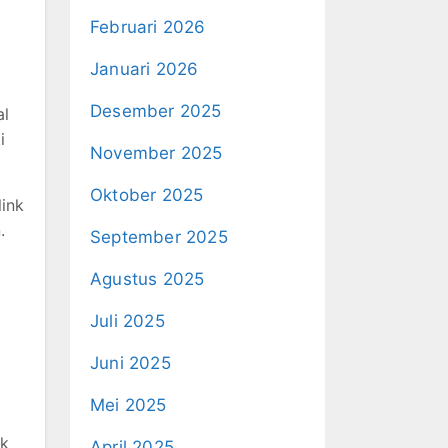
Februari 2026
Januari 2026
Desember 2025
al
i
November 2025
Oktober 2025
link
.
September 2025
Agustus 2025
Juli 2025
Juni 2025
Mei 2025
ik
April 2025