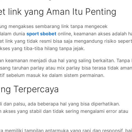
t link yang Aman Itu Penting
gsung mengakses sembarang link tanpa mengecek
 dalam dunia
sport sbobet
online, keamanan akses adalah h
t link yang tidak resmi bisa saja mengandung risiko sepert
kses yang tiba-tiba hilang tanpa jejak.
an keamanan menjadi dua hal yang saling berkaitan. Tanpa 
sang taruhan parlay atau mix parlay bisa terasa tidak aman
ektif sebelum masuk ke dalam sistem permainan.
yang Terpercaya
 dan palsu, ada beberapa hal yang bisa diperhatikan.
m akses yang stabil dan tidak sering mengalami error atau
a memiliki tampilan antarmuka yang rapi dan responsif, ba