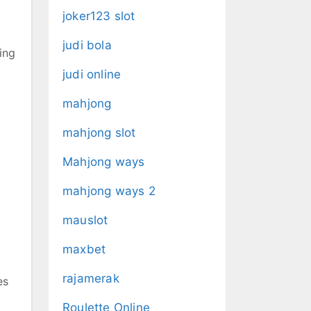
joker123 slot
judi bola
ing
judi online
mahjong
mahjong slot
Mahjong ways
mahjong ways 2
mauslot
maxbet
rajamerak
es
Roulette Online