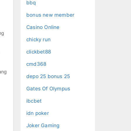
bbq
bonus new member
Casino Online
ng
chicky run
clickbet88
u
cmd368
ang
depo 25 bonus 25
Gates Of Olympus
ibcbet
idn poker
Joker Gaming