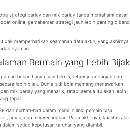
coba strategi parlay dan mix parlay tanpa memahami dasar
bobet online, pemahaman strategi jauh lebih penting diband
lah tidak memperhatikan keamanan data akun, yang akhirnya
tidak nyaman.
alaman Bermain yang Lebih Bijak
 aman bukan hanya soal teknis, tetapi juga bagian dari
 secara lebih bijak. Dunia judi bola memang menawarkan
 dan mix parlay yang menarik, tetapi semua itu akan lebih
yang tepat.
 dan berhati-hati dalam memilih link, pemain bisa
bil, aman, dan menyenangkan. Pada akhirnya, kualitas aks
dalam setiap keputusan taruhan yang diambil.