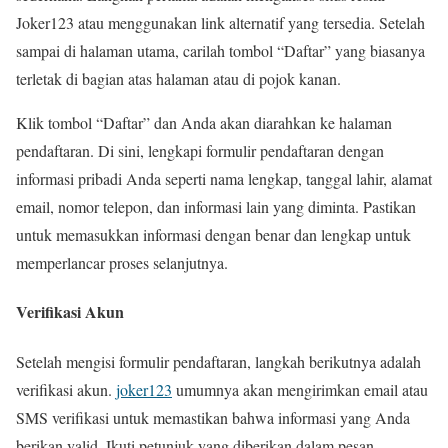
Joker123 atau menggunakan link alternatif yang tersedia. Setelah
sampai di halaman utama, carilah tombol “Daftar” yang biasanya
terletak di bagian atas halaman atau di pojok kanan.
Klik tombol “Daftar” dan Anda akan diarahkan ke halaman
pendaftaran. Di sini, lengkapi formulir pendaftaran dengan
informasi pribadi Anda seperti nama lengkap, tanggal lahir, alamat
email, nomor telepon, dan informasi lain yang diminta. Pastikan
untuk memasukkan informasi dengan benar dan lengkap untuk
memperlancar proses selanjutnya.
Verifikasi Akun
Setelah mengisi formulir pendaftaran, langkah berikutnya adalah
verifikasi akun.
joker123
umumnya akan mengirimkan email atau
SMS verifikasi untuk memastikan bahwa informasi yang Anda
berikan valid. Ikuti petunjuk yang diberikan dalam pesan