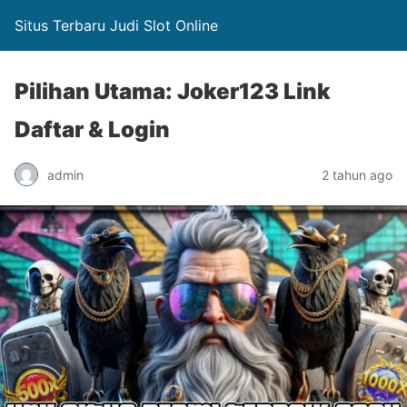
Situs Terbaru Judi Slot Online
Pilihan Utama: Joker123 Link
Daftar & Login
admin
2 tahun ago