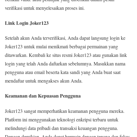
verifikasi untuk menyelesaikan proses ini.
Link Login Joker123
Setelah akun Anda terverifikasi, Anda dapat langsung login ke
Joker123 untuk mulai menikmati berbagai permainan yang
ditawarkan. Kembali ke situs resmi Joker123 atau gunakan link
login yang telah Anda daftarkan sebelumnya. Masukkan nama
pengguna atau email beserta kata sandi yang Anda buat saat
mendaftar untuk mengakses akun Anda.
Keamanan dan Kepuasan Pengguna
Joker123 sangat memperhatikan keamanan pengguna mereka.
Platform ini menggunakan teknologi enkripsi terbaru untuk
melindungi data pribadi dan transaksi keuangan pengguna.
Dengan demikian, Anda dapat bermain dengan tenang dan fokus