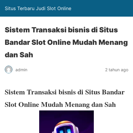
Situs Terbaru Judi Slot Online
Sistem Transaksi bisnis di Situs
Bandar Slot Online Mudah Menang
dan Sah
admin
2 tahun ago
Sistem Transaksi bisnis di Situs Bandar
Slot Online Mudah Menang dan Sah