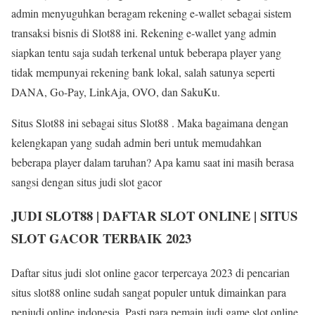
admin menyuguhkan beragam rekening e-wallet sebagai sistem
transaksi bisnis di Slot88 ini. Rekening e-wallet yang admin
siapkan tentu saja sudah terkenal untuk beberapa player yang
tidak mempunyai rekening bank lokal, salah satunya seperti
DANA, Go-Pay, LinkAja, OVO, dan SakuKu.
Situs Slot88 ini sebagai situs Slot88 . Maka bagaimana dengan
kelengkapan yang sudah admin beri untuk memudahkan
beberapa player dalam taruhan? Apa kamu saat ini masih berasa
sangsi dengan situs judi slot gacor
JUDI SLOT88 | DAFTAR SLOT ONLINE | SITUS
SLOT GACOR TERBAIK 2023
Daftar situs judi slot online gacor terpercaya 2023 di pencarian
situs slot88 online sudah sangat populer untuk dimainkan para
penjudi online indonesia. Pasti para pemain judi game slot online