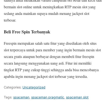
saatnya anda melakukan variasi campuran bet besar dan kecil saat
bermain slot online untuk meningkatkan RTP mesin slot yang
sedang anda mainkan supaya mudah menang jackpot slot
terbesar.
Beli Free Spin Terbanyak
Freespin merupakan salah satu fitur yang disediakan oleh situs
slot terpercaya untuk para member yang ingin bermain mesin slot
secara gratis ataupun berbayar dengan membeli fitur freespin
secara langsung menggunakan uang asli. Fitur ini memiliki
tingkat RTP yang cukup tinggi sehingga anda bisa mencobanya
apabila ingin menang jackpot slot terbesar yang tersedia.
Categories:
Uncategorized
Tags:
spaceman
,
spaceman pragmatic
,
spaceman slot