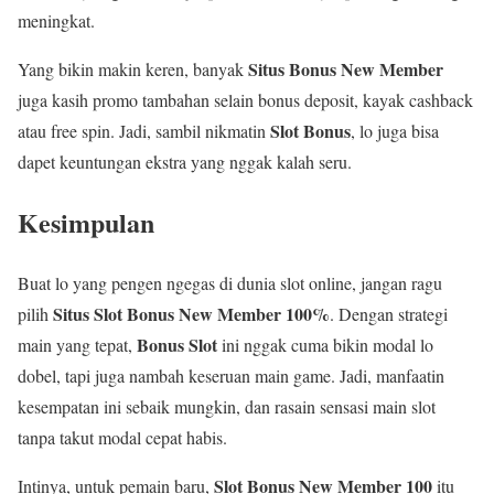
meningkat.
Situs Bonus New Member
Yang bikin makin keren, banyak
juga kasih promo tambahan selain bonus deposit, kayak cashback
Slot Bonus
atau free spin. Jadi, sambil nikmatin
, lo juga bisa
dapet keuntungan ekstra yang nggak kalah seru.
Kesimpulan
Buat lo yang pengen ngegas di dunia slot online, jangan ragu
Situs Slot Bonus New Member 100%
pilih
. Dengan strategi
Bonus Slot
main yang tepat,
ini nggak cuma bikin modal lo
dobel, tapi juga nambah keseruan main game. Jadi, manfaatin
kesempatan ini sebaik mungkin, dan rasain sensasi main slot
tanpa takut modal cepat habis.
Slot Bonus New Member 100
Intinya, untuk pemain baru,
itu