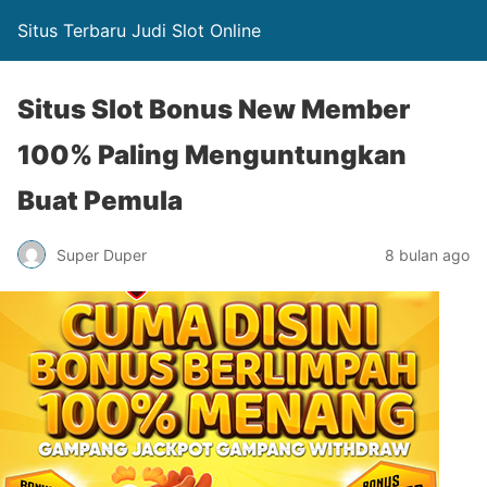
Situs Terbaru Judi Slot Online
Situs Slot Bonus New Member
100% Paling Menguntungkan
Buat Pemula
Super Duper
8 bulan ago