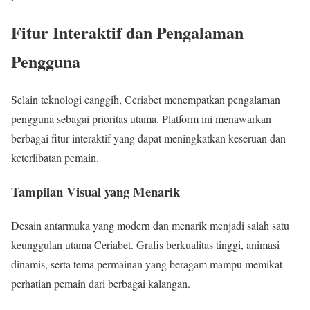
Fitur Interaktif dan Pengalaman
Pengguna
Selain teknologi canggih, Ceriabet menempatkan pengalaman
pengguna sebagai prioritas utama. Platform ini menawarkan
berbagai fitur interaktif yang dapat meningkatkan keseruan dan
keterlibatan pemain.
Tampilan Visual yang Menarik
Desain antarmuka yang modern dan menarik menjadi salah satu
keunggulan utama Ceriabet. Grafis berkualitas tinggi, animasi
dinamis, serta tema permainan yang beragam mampu memikat
perhatian pemain dari berbagai kalangan.