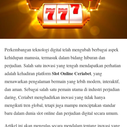
Perkembangan teknologi digital telah mengubah berbagai aspek
kehidupan manusia, termasuk dalam bidang hiburan dan
perjudian. Salah satu inovasi yang tengah mendapatkan perhatian
Slot Online Ceriabet
adalah kehadiran platform
, yang
menawarkan pengalaman bermain yang lebih modern, interaktif,
dan aman. Sebagai salah satu pemain utama di industri perjudian
daring, Ceriabet menghadirkan inovasi yang tidak hanya
mengikuti tren global, tetapi juga mampu menciptakan standar
baru dalam dunia slot online dan perjudian digital secara umum.
Artikel ini akan mengulas secara mendalam tentang inovasi yang