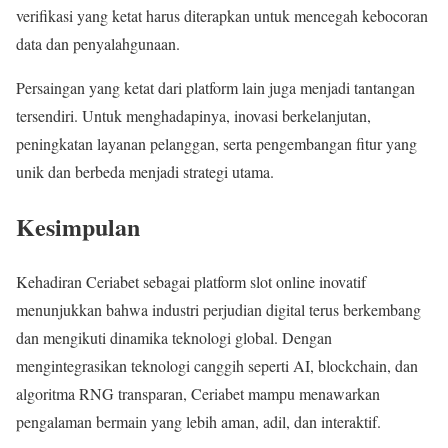
verifikasi yang ketat harus diterapkan untuk mencegah kebocoran
data dan penyalahgunaan.
Persaingan yang ketat dari platform lain juga menjadi tantangan
tersendiri. Untuk menghadapinya, inovasi berkelanjutan,
peningkatan layanan pelanggan, serta pengembangan fitur yang
unik dan berbeda menjadi strategi utama.
Kesimpulan
Kehadiran Ceriabet sebagai platform slot online inovatif
menunjukkan bahwa industri perjudian digital terus berkembang
dan mengikuti dinamika teknologi global. Dengan
mengintegrasikan teknologi canggih seperti AI, blockchain, dan
algoritma RNG transparan, Ceriabet mampu menawarkan
pengalaman bermain yang lebih aman, adil, dan interaktif.