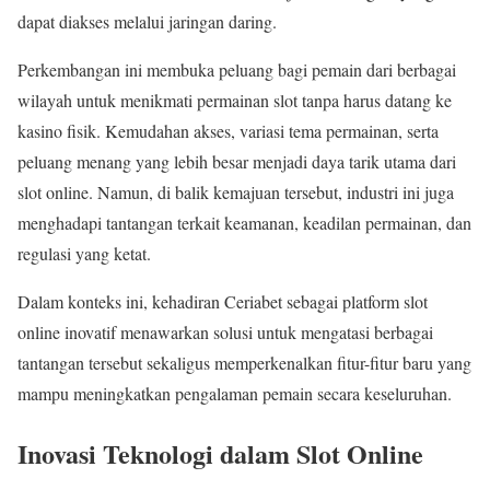
dapat diakses melalui jaringan daring.
Perkembangan ini membuka peluang bagi pemain dari berbagai
wilayah untuk menikmati permainan slot tanpa harus datang ke
kasino fisik. Kemudahan akses, variasi tema permainan, serta
peluang menang yang lebih besar menjadi daya tarik utama dari
slot online. Namun, di balik kemajuan tersebut, industri ini juga
menghadapi tantangan terkait keamanan, keadilan permainan, dan
regulasi yang ketat.
Dalam konteks ini, kehadiran Ceriabet sebagai platform slot
online inovatif menawarkan solusi untuk mengatasi berbagai
tantangan tersebut sekaligus memperkenalkan fitur-fitur baru yang
mampu meningkatkan pengalaman pemain secara keseluruhan.
Inovasi Teknologi dalam Slot Online