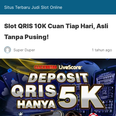
Situs Terbaru Judi Slot Online
Slot QRIS 10K Cuan Tiap Hari, Asli
Tanpa Pusing!
Super Duper
1 tahun ago