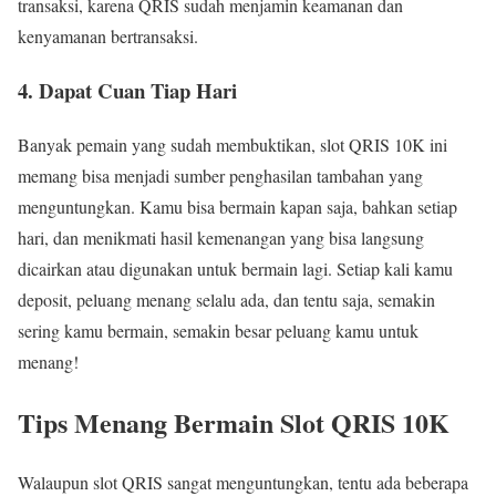
transaksi, karena QRIS sudah menjamin keamanan dan
kenyamanan bertransaksi.
4. Dapat Cuan Tiap Hari
Banyak pemain yang sudah membuktikan, slot QRIS 10K ini
memang bisa menjadi sumber penghasilan tambahan yang
menguntungkan. Kamu bisa bermain kapan saja, bahkan setiap
hari, dan menikmati hasil kemenangan yang bisa langsung
dicairkan atau digunakan untuk bermain lagi. Setiap kali kamu
deposit, peluang menang selalu ada, dan tentu saja, semakin
sering kamu bermain, semakin besar peluang kamu untuk
menang!
Tips Menang Bermain Slot QRIS 10K
Walaupun slot QRIS sangat menguntungkan, tentu ada beberapa