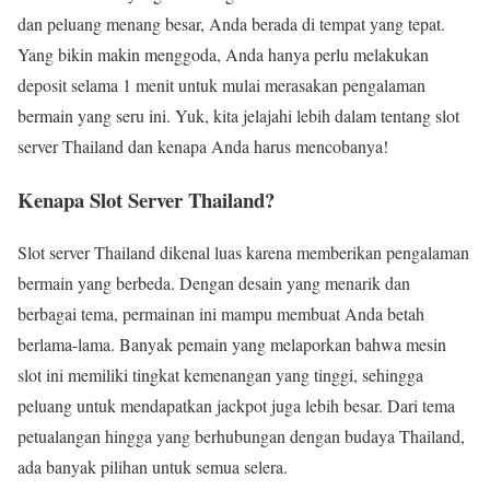
dan peluang menang besar, Anda berada di tempat yang tepat.
Yang bikin makin menggoda, Anda hanya perlu melakukan
deposit selama 1 menit untuk mulai merasakan pengalaman
bermain yang seru ini. Yuk, kita jelajahi lebih dalam tentang slot
server Thailand dan kenapa Anda harus mencobanya!
Kenapa Slot Server Thailand?
Slot server Thailand dikenal luas karena memberikan pengalaman
bermain yang berbeda. Dengan desain yang menarik dan
berbagai tema, permainan ini mampu membuat Anda betah
berlama-lama. Banyak pemain yang melaporkan bahwa mesin
slot ini memiliki tingkat kemenangan yang tinggi, sehingga
peluang untuk mendapatkan jackpot juga lebih besar. Dari tema
petualangan hingga yang berhubungan dengan budaya Thailand,
ada banyak pilihan untuk semua selera.