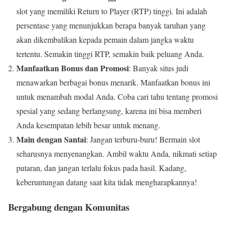
slot yang memiliki Return to Player (RTP) tinggi. Ini adalah
persentase yang menunjukkan berapa banyak taruhan yang
akan dikembalikan kepada pemain dalam jangka waktu
tertentu. Semakin tinggi RTP, semakin baik peluang Anda.
Manfaatkan Bonus dan Promosi
: Banyak situs judi
menawarkan berbagai bonus menarik. Manfaatkan bonus ini
untuk menambah modal Anda. Coba cari tahu tentang promosi
spesial yang sedang berlangsung, karena ini bisa memberi
Anda kesempatan lebih besar untuk menang.
Main dengan Santai
: Jangan terburu-buru! Bermain slot
seharusnya menyenangkan. Ambil waktu Anda, nikmati setiap
putaran, dan jangan terlalu fokus pada hasil. Kadang,
keberuntungan datang saat kita tidak mengharapkannya!
Bergabung dengan Komunitas