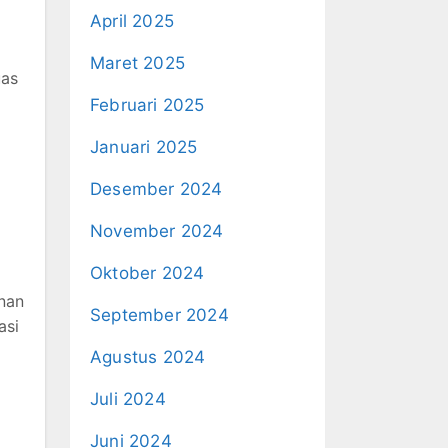
April 2025
Maret 2025
uas
Februari 2025
Januari 2025
Desember 2024
November 2024
Oktober 2024
nan
September 2024
asi
Agustus 2024
Juli 2024
Juni 2024