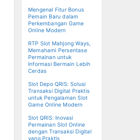
Mengenal Fitur Bonus
Pemain Baru dalam
Perkembangan Game
Online Modern
RTP Slot Mahjong Ways,
Memahami Persentase
Permainan untuk
Informasi Bermain Lebih
Cerdas
Slot Depo QRIS: Solusi
Transaksi Digital Praktis
untuk Pengalaman Slot
Game Online Modern
Slot QRIS: Inovasi
Permainan Slot Online
dengan Transaksi Digital
yang Praktis