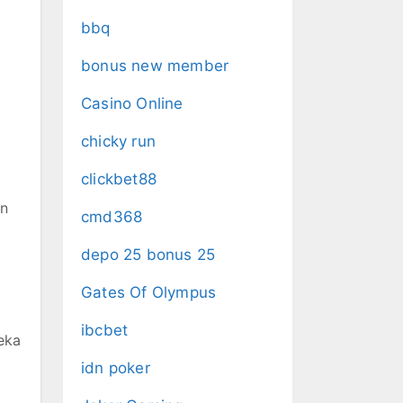
bbq
bonus new member
Casino Online
chicky run
clickbet88
an
cmd368
depo 25 bonus 25
Gates Of Olympus
ibcbet
eka
idn poker