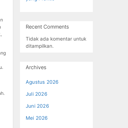
an
Recent Comments
n
,
Tidak ada komentar untuk
ditampilkan.
ang
u.
Archives
Agustus 2026
h.
Juli 2026
Juni 2026
Mei 2026