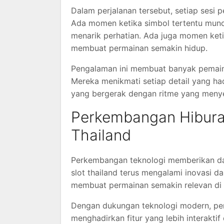
Dalam perjalanan tersebut, setiap sesi
Ada momen ketika simbol tertentu munc
menarik perhatian. Ada juga momen ket
membuat permainan semakin hidup.
Pengalaman ini membuat banyak pemain
Mereka menikmati setiap detail yang had
yang bergerak dengan ritme yang meny
Perkembangan Hiburan
Thailand
Perkembangan teknologi memberikan dam
slot thailand terus mengalami inovasi da
membuat permainan semakin relevan di 
Dengan dukungan teknologi modern, per
menghadirkan fitur yang lebih interakt