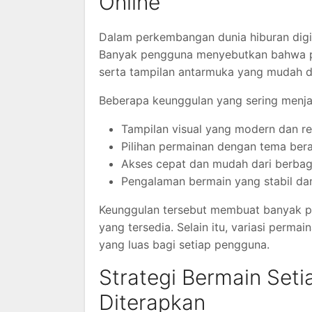
Online
Dalam perkembangan dunia hiburan digi
Banyak pengguna menyebutkan bahwa pla
serta tampilan antarmuka yang mudah d
Beberapa keunggulan yang sering menjadi
Tampilan visual yang modern dan re
Pilihan permainan dengan tema be
Akses cepat dan mudah dari berbag
Pengalaman bermain yang stabil d
Keunggulan tersebut membuat banyak pe
yang tersedia. Selain itu, variasi perm
yang luas bagi setiap pengguna.
Strategi Bermain Seti
Diterapkan