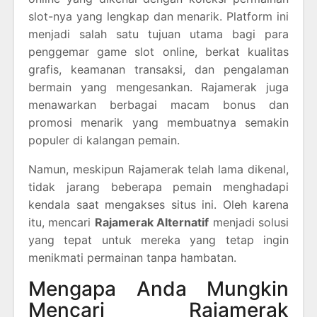
slot-nya yang lengkap dan menarik. Platform ini
menjadi salah satu tujuan utama bagi para
penggemar game slot online, berkat kualitas
grafis, keamanan transaksi, dan pengalaman
bermain yang mengesankan. Rajamerak juga
menawarkan berbagai macam bonus dan
promosi menarik yang membuatnya semakin
populer di kalangan pemain.
Namun, meskipun Rajamerak telah lama dikenal,
tidak jarang beberapa pemain menghadapi
kendala saat mengakses situs ini. Oleh karena
itu, mencari
Rajamerak Alternatif
menjadi solusi
yang tepat untuk mereka yang tetap ingin
menikmati permainan tanpa hambatan.
Mengapa Anda Mungkin
Mencari Rajamerak