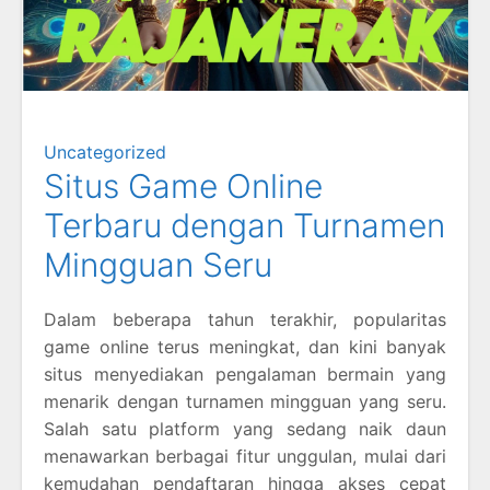
Uncategorized
Situs Game Online
Terbaru dengan Turnamen
Mingguan Seru
Dalam beberapa tahun terakhir, popularitas
game online terus meningkat, dan kini banyak
situs menyediakan pengalaman bermain yang
menarik dengan turnamen mingguan yang seru.
Salah satu platform yang sedang naik daun
menawarkan berbagai fitur unggulan, mulai dari
kemudahan pendaftaran hingga akses cepat