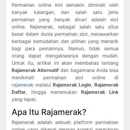
Permainan online kini semakin diminati oleh
banyak kalangan, dan salah satu jenis
permainan yang banyak dicari adalah slot
online. Rajamerak, sebagai salah satu situs
besar dalam dunia permainan slot, menawarkan
berbagai kemudahan dan pilihan yang menarik
bagi para pemainnya. Namun, tidak semua
orang dapat mengaksesnya dengan mudah.
Untuk itu, artikel ini akan membahas tentang
Rajamerak Alternatif
dan bagaimana Anda bisa
menikmati permainan slot online di
rajamerak
melalui
Rajamerak Login
,
Rajamerak
Daftar
, hingga menemukan
Rajamerak Link
yang tepat.
Apa Itu Rajamerak?
Rajamerak adalah sebuah platform permainan
online yang dikenal dengan koleksi permainan