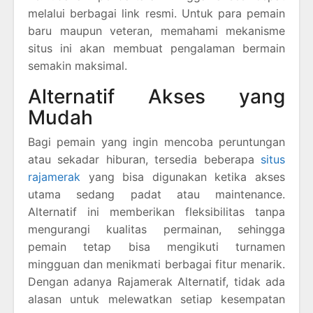
melalui berbagai link resmi. Untuk para pemain
baru maupun veteran, memahami mekanisme
situs ini akan membuat pengalaman bermain
semakin maksimal.
Alternatif Akses yang
Mudah
Bagi pemain yang ingin mencoba peruntungan
atau sekadar hiburan, tersedia beberapa
situs
rajamerak
yang bisa digunakan ketika akses
utama sedang padat atau maintenance.
Alternatif ini memberikan fleksibilitas tanpa
mengurangi kualitas permainan, sehingga
pemain tetap bisa mengikuti turnamen
mingguan dan menikmati berbagai fitur menarik.
Dengan adanya Rajamerak Alternatif, tidak ada
alasan untuk melewatkan setiap kesempatan