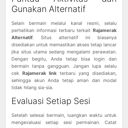
Gunakan Alternatif
Selain bermain melalui kanal resmi, selalu
perhatikan informasi terbaru terkait
Rajamerak
Alternatif
. Situs alternatif ini biasanya
disediakan untuk memastikan akses tetap lancar
jika situs utama sedang mengalami perawatan.
Dengan begitu, Anda tetap bisa login dan
bermain tanpa gangguan. Jangan lupa selalu
cek
Rajamerak link
terbaru yang disediakan,
sehingga akun Anda tetap aman dan modal
tidak hilang sia-sia.
Evaluasi Setiap Sesi
Setelah selesai bermain, luangkan waktu untuk
mengevaluasi setiap sesi permainan. Catat