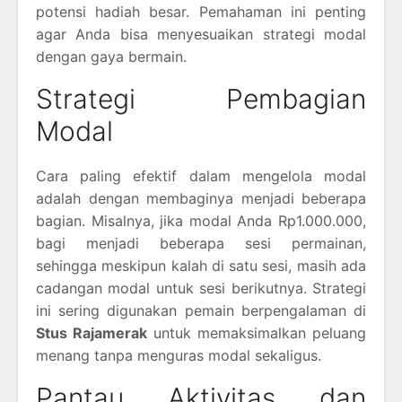
potensi hadiah besar. Pemahaman ini penting
agar Anda bisa menyesuaikan strategi modal
dengan gaya bermain.
Strategi Pembagian
Modal
Cara paling efektif dalam mengelola modal
adalah dengan membaginya menjadi beberapa
bagian. Misalnya, jika modal Anda Rp1.000.000,
bagi menjadi beberapa sesi permainan,
sehingga meskipun kalah di satu sesi, masih ada
cadangan modal untuk sesi berikutnya. Strategi
ini sering digunakan pemain berpengalaman di
Stus Rajamerak
untuk memaksimalkan peluang
menang tanpa menguras modal sekaligus.
Pantau Aktivitas dan