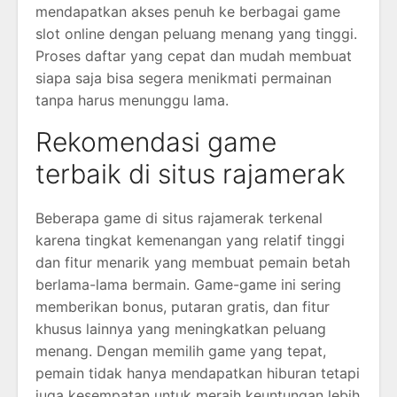
mendapatkan akses penuh ke berbagai game
slot online dengan peluang menang yang tinggi.
Proses daftar yang cepat dan mudah membuat
siapa saja bisa segera menikmati permainan
tanpa harus menunggu lama.
Rekomendasi game
terbaik di situs rajamerak
Beberapa game di situs rajamerak terkenal
karena tingkat kemenangan yang relatif tinggi
dan fitur menarik yang membuat pemain betah
berlama-lama bermain. Game-game ini sering
memberikan bonus, putaran gratis, dan fitur
khusus lainnya yang meningkatkan peluang
menang. Dengan memilih game yang tepat,
pemain tidak hanya mendapatkan hiburan tetapi
juga kesempatan untuk meraih keuntungan lebih