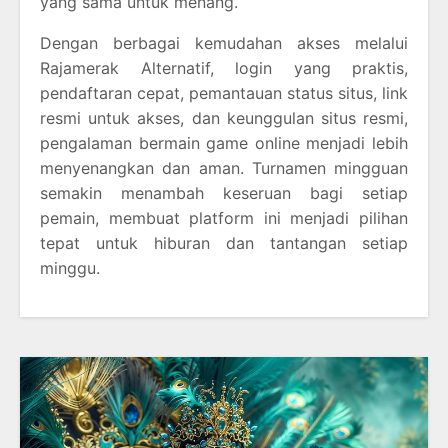
yang sama untuk menang.
Dengan berbagai kemudahan akses melalui
Rajamerak Alternatif, login yang praktis,
pendaftaran cepat, pemantauan status situs, link
resmi untuk akses, dan keunggulan situs resmi,
pengalaman bermain game online menjadi lebih
menyenangkan dan aman. Turnamen mingguan
semakin menambah keseruan bagi setiap
pemain, membuat platform ini menjadi pilihan
tepat untuk hiburan dan tantangan setiap
minggu.