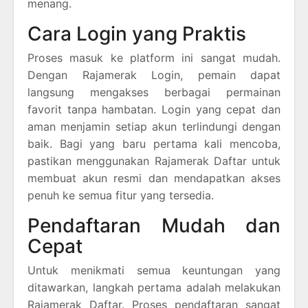
menang.
Cara Login yang Praktis
Proses masuk ke platform ini sangat mudah.
Dengan Rajamerak Login, pemain dapat
langsung mengakses berbagai permainan
favorit tanpa hambatan. Login yang cepat dan
aman menjamin setiap akun terlindungi dengan
baik. Bagi yang baru pertama kali mencoba,
pastikan menggunakan Rajamerak Daftar untuk
membuat akun resmi dan mendapatkan akses
penuh ke semua fitur yang tersedia.
Pendaftaran Mudah dan
Cepat
Untuk menikmati semua keuntungan yang
ditawarkan, langkah pertama adalah melakukan
Rajamerak Daftar. Proses pendaftaran sangat