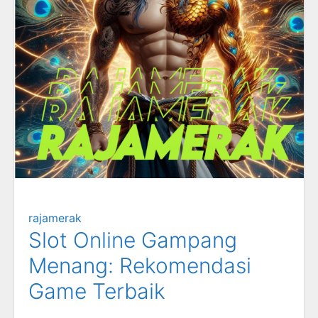
rajamerak
Slot Online Gampang
Menang: Rekomendasi
Game Terbaik