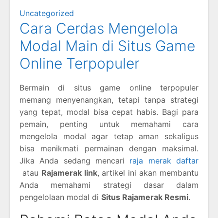
Uncategorized
Cara Cerdas Mengelola
Modal Main di Situs Game
Online Terpopuler
Bermain di situs game online terpopuler
memang menyenangkan, tetapi tanpa strategi
yang tepat, modal bisa cepat habis. Bagi para
pemain, penting untuk memahami cara
mengelola modal agar tetap aman sekaligus
bisa menikmati permainan dengan maksimal.
Jika Anda sedang mencari
raja merak daftar
atau
Rajamerak link
, artikel ini akan membantu
Anda memahami strategi dasar dalam
pengelolaan modal di
Situs Rajamerak Resmi
.