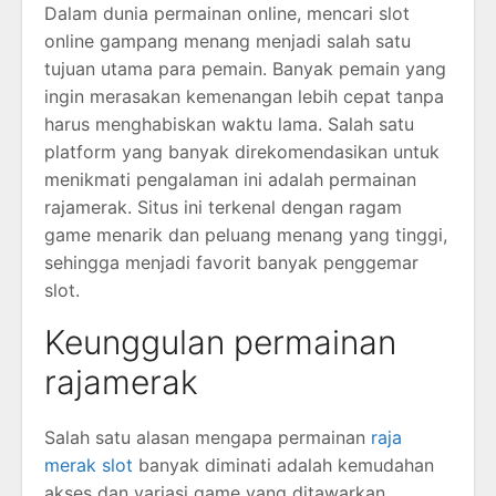
Dalam dunia permainan online, mencari slot
online gampang menang menjadi salah satu
tujuan utama para pemain. Banyak pemain yang
ingin merasakan kemenangan lebih cepat tanpa
harus menghabiskan waktu lama. Salah satu
platform yang banyak direkomendasikan untuk
menikmati pengalaman ini adalah permainan
rajamerak. Situs ini terkenal dengan ragam
game menarik dan peluang menang yang tinggi,
sehingga menjadi favorit banyak penggemar
slot.
Keunggulan permainan
rajamerak
Salah satu alasan mengapa permainan
raja
merak slot
banyak diminati adalah kemudahan
akses dan variasi game yang ditawarkan.