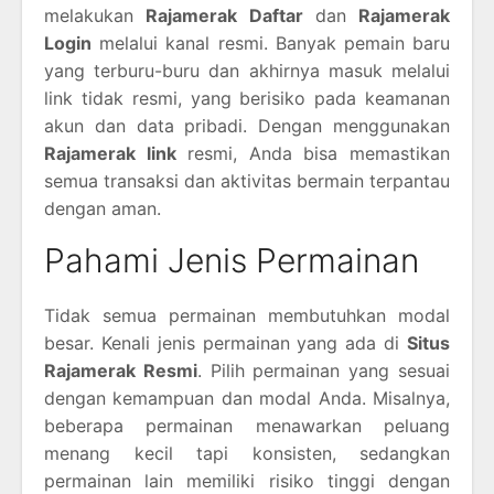
melakukan
Rajamerak Daftar
dan
Rajamerak
Login
melalui kanal resmi. Banyak pemain baru
yang terburu-buru dan akhirnya masuk melalui
link tidak resmi, yang berisiko pada keamanan
akun dan data pribadi. Dengan menggunakan
Rajamerak link
resmi, Anda bisa memastikan
semua transaksi dan aktivitas bermain terpantau
dengan aman.
Pahami Jenis Permainan
Tidak semua permainan membutuhkan modal
besar. Kenali jenis permainan yang ada di
Situs
Rajamerak Resmi
. Pilih permainan yang sesuai
dengan kemampuan dan modal Anda. Misalnya,
beberapa permainan menawarkan peluang
menang kecil tapi konsisten, sedangkan
permainan lain memiliki risiko tinggi dengan