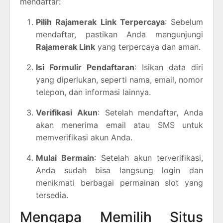
mendaftar:
Pilih Rajamerak Link Terpercaya
: Sebelum
mendaftar, pastikan Anda mengunjungi
Rajamerak Link
yang terpercaya dan aman.
Isi Formulir Pendaftaran
: Isikan data diri
yang diperlukan, seperti nama, email, nomor
telepon, dan informasi lainnya.
Verifikasi Akun
: Setelah mendaftar, Anda
akan menerima email atau SMS untuk
memverifikasi akun Anda.
Mulai Bermain
: Setelah akun terverifikasi,
Anda sudah bisa langsung login dan
menikmati berbagai permainan slot yang
tersedia.
Mengapa Memilih Situs