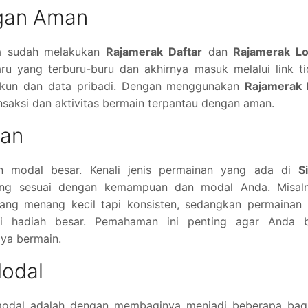
ngan Aman
da sudah melakukan
Rajamerak Daftar
dan
Rajamerak Lo
ru yang terburu-buru dan akhirnya masuk melalui link t
akun dan data pribadi. Dengan menggunakan
Rajamerak l
saksi dan aktivitas bermain terpantau dengan aman.
nan
 modal besar. Kenali jenis permainan yang ada di
S
yang sesuai dengan kemampuan dan modal Anda. Misaln
ng menang kecil tapi konsisten, sedangkan permainan l
nsi hadiah besar. Pemahaman ini penting agar Anda b
ya bermain.
Modal
 modal adalah dengan membaginya menjadi beberapa bagi