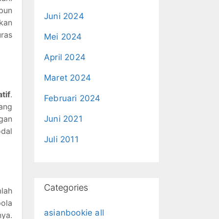
ipun
Juni 2024
akan
ras
Mei 2024
April 2024
Maret 2024
tif
.
Februari 2024
dang
gan
Juni 2021
dal
Juli 2011
Categories
mlah
pola
asianbookie all
nya.