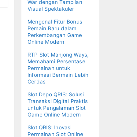
War dengan Tampilan
Visual Spektakuler
Mengenal Fitur Bonus
Pemain Baru dalam
Perkembangan Game
Online Modern
RTP Slot Mahjong Ways,
Memahami Persentase
Permainan untuk
Informasi Bermain Lebih
Cerdas
Slot Depo QRIS: Solusi
Transaksi Digital Praktis
untuk Pengalaman Slot
Game Online Modern
Slot QRIS: Inovasi
Permainan Slot Online