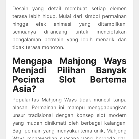
Desain yang detail membuat setiap elemen
terasa lebih hidup. Mulai dari simbol permainan
hingga efek animasi yang ditampilkan,
semuanya dirancang untuk menciptakan
pengalaman bermain yang lebih menarik dan
tidak terasa monoton.
Mengapa Mahjong Ways
Menjadi Pilihan Banyak
Pecinta Slot Bertema
Asia?
Popularitas Mahjong Ways tidak muncul tanpa
alasan. Permainan ini mampu menggabungkan
unsur tradisional dengan konsep slot modern
yang mudah dinikmati oleh berbagai kalangan.
Bagi pemain yang menyukai tema unik, Mahjong
Ways menawarkan suasana yang berbeda dari