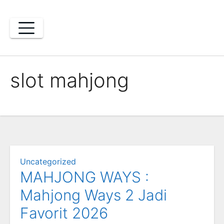
Skip
to
content
slot mahjong
Uncategorized
MAHJONG WAYS :
Mahjong Ways 2 Jadi
Favorit 2026