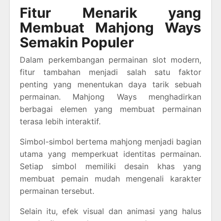
Fitur Menarik yang
Membuat Mahjong Ways
Semakin Populer
Dalam perkembangan permainan slot modern,
fitur tambahan menjadi salah satu faktor
penting yang menentukan daya tarik sebuah
permainan. Mahjong Ways menghadirkan
berbagai elemen yang membuat permainan
terasa lebih interaktif.
Simbol-simbol bertema mahjong menjadi bagian
utama yang memperkuat identitas permainan.
Setiap simbol memiliki desain khas yang
membuat pemain mudah mengenali karakter
permainan tersebut.
Selain itu, efek visual dan animasi yang halus