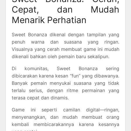
Cepat, dan Mudah
Menarik Perhatian
Sweet Bonanza dikenal dengan tampilan yang
penuh warna dan suasana yang ringan.
Visualnya yang cerah membuat game ini mudah
dikenali bahkan oleh pemain baru sekalipun.
Di komunitas, Sweet Bonanza sering
dibicarakan karena kesan “fun” yang dibawanya.
Banyak pemain menyukai suasana yang tidak
terlalu serius, dengan ritme permainan yang
terasa cepat dan dinamis.
Game ini seperti camilan digital—ringan,
menyenangkan, dan mudah membuat orang
kembali membicarakannya karena kesannya