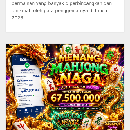
permainan yang banyak diperbincangkan dan
dinikmati oleh para penggemarnya di tahun
2026.