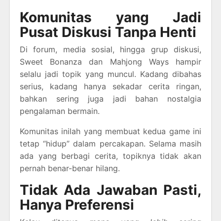
Komunitas yang Jadi
Pusat Diskusi Tanpa Henti
Di forum, media sosial, hingga grup diskusi,
Sweet Bonanza dan Mahjong Ways hampir
selalu jadi topik yang muncul. Kadang dibahas
serius, kadang hanya sekadar cerita ringan,
bahkan sering juga jadi bahan nostalgia
pengalaman bermain.
Komunitas inilah yang membuat kedua game ini
tetap “hidup” dalam percakapan. Selama masih
ada yang berbagi cerita, topiknya tidak akan
pernah benar-benar hilang.
Tidak Ada Jawaban Pasti,
Hanya Preferensi