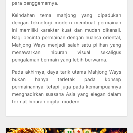
para penggemarnya.
Keindahan tema mahjong yang dipadukan
dengan teknologi modern membuat permainan
ini memiliki karakter kuat dan mudah dikenali.
Bagi pecinta permainan dengan nuansa oriental,
Mahjong Ways menjadi salah satu pilihan yang
menawarkan hiburan visual sekaligus
pengalaman bermain yang lebih berwarna.
Pada akhirnya, daya tarik utama Mahjong Ways
bukan hanya terletak pada konsep
permainannya, tetapi juga pada kemampuannya
menghadirkan suasana Asia yang elegan dalam
format hiburan digital modern.