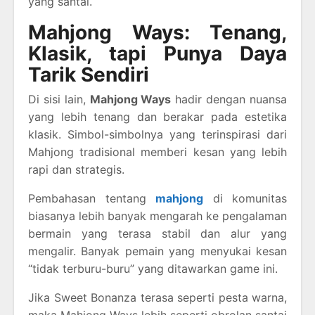
yang santai.
Mahjong Ways: Tenang,
Klasik, tapi Punya Daya
Tarik Sendiri
Di sisi lain,
Mahjong Ways
hadir dengan nuansa
yang lebih tenang dan berakar pada estetika
klasik. Simbol-simbolnya yang terinspirasi dari
Mahjong tradisional memberi kesan yang lebih
rapi dan strategis.
Pembahasan tentang
mahjong
di komunitas
biasanya lebih banyak mengarah ke pengalaman
bermain yang terasa stabil dan alur yang
mengalir. Banyak pemain yang menyukai kesan
“tidak terburu-buru” yang ditawarkan game ini.
Jika Sweet Bonanza terasa seperti pesta warna,