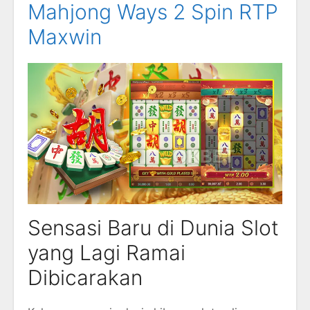
Mahjong Ways 2 Spin RTP
Maxwin
Sensasi Baru di Dunia Slot
yang Lagi Ramai
Dibicarakan