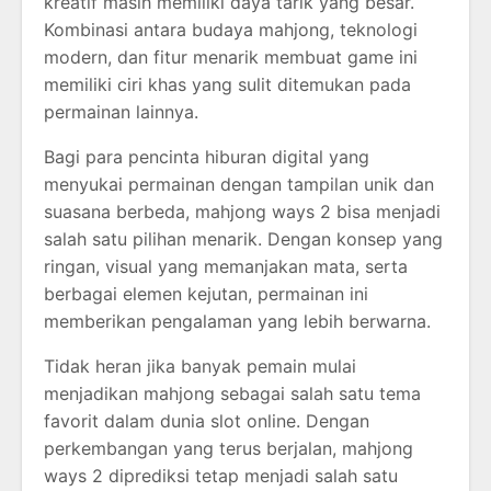
kreatif masih memiliki daya tarik yang besar.
Kombinasi antara budaya mahjong, teknologi
modern, dan fitur menarik membuat game ini
memiliki ciri khas yang sulit ditemukan pada
permainan lainnya.
Bagi para pencinta hiburan digital yang
menyukai permainan dengan tampilan unik dan
suasana berbeda, mahjong ways 2 bisa menjadi
salah satu pilihan menarik. Dengan konsep yang
ringan, visual yang memanjakan mata, serta
berbagai elemen kejutan, permainan ini
memberikan pengalaman yang lebih berwarna.
Tidak heran jika banyak pemain mulai
menjadikan mahjong sebagai salah satu tema
favorit dalam dunia slot online. Dengan
perkembangan yang terus berjalan, mahjong
ways 2 diprediksi tetap menjadi salah satu