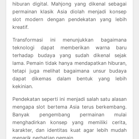
hiburan digital. Mahjong yang dikenal sebagai
permainan klasik Asia diolah menjadi konsep
slot modern dengan pendekatan yang lebih
kreatif.
Transformasi ini menunjukkan bagaimana
teknologi dapat memberikan warna baru
terhadap budaya yang sudah dikenal sejak
lama. Pemain tidak hanya mendapatkan hiburan,
tetapi juga melihat bagaimana unsur budaya
dapat dikemas dalam bentuk yang lebih
kekinian.
Pendekatan seperti ini menjadi salah satu alasan
mengapa slot bertema Asia terus berkembang.
Banyak pengembang permainan mulai
menghadirkan konsep yang memiliki cerita,
karakter, dan identitas kuat agar lebih mudah
menarik perhatian pemain.