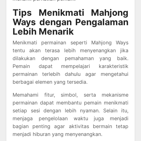
Tips Menikmati Mahjong
Ways dengan Pengalaman
Lebih Menarik
Menikmati permainan seperti Mahjong Ways
tentu akan terasa lebih menyenangkan jika
dilakukan dengan pemahaman yang baik.
Pemain dapat mempelajari karakteristik
permainan terlebih dahulu agar mengetahui
berbagai elemen yang tersedia.
Memahami fitur, simbol, serta mekanisme
permainan dapat membantu pemain menikmati
setiap sesi dengan lebih nyaman. Selain itu,
menjaga pengelolaan waktu juga menjadi
bagian penting agar aktivitas bermain tetap
menjadi hiburan yang menyenangkan.