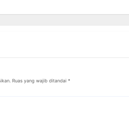
ikan.
Ruas yang wajib ditandai
*