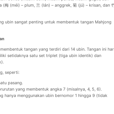
(梅 (méi) – plum, 兰 (lán) – anggrek, 菊 (jú) – krisan, dan 
ng ubin sangat penting untuk membentuk tangan Mahjong
an
membentuk tangan yang terdiri dari 14 ubin. Tangan ini ha
iki setidaknya satu set triplet (tiga ubin identik) dan
).
, seperti:
satu pasang.
rurutan yang membentuk angka 7 (misalnya, 4, 5, 6).
g hanya menggunakan ubin bernomor 1 hingga 9 (tidak