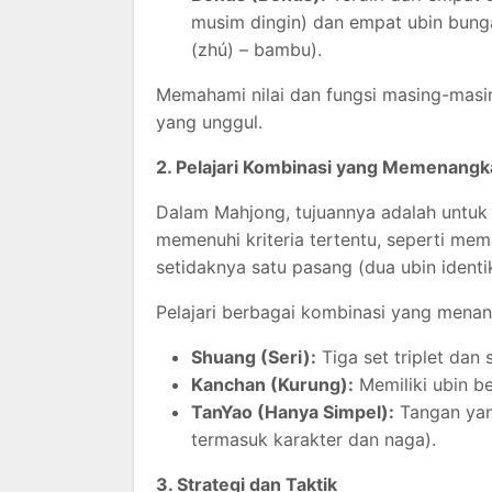
musim dingin) dan empat ubin bunga 
(zhú) – bambu).
Memahami nilai dan fungsi masing-masi
yang unggul.
2. Pelajari Kombinasi yang Memenangk
Dalam Mahjong, tujuannya adalah untuk 
memenuhi kriteria tertentu, seperti memil
setidaknya satu pasang (dua ubin identik
Pelajari berbagai kombinasi yang menang
Shuang (Seri):
Tiga set triplet dan 
Kanchan (Kurung):
Memiliki ubin be
TanYao (Hanya Simpel):
Tangan yan
termasuk karakter dan naga).
3. Strategi dan Taktik