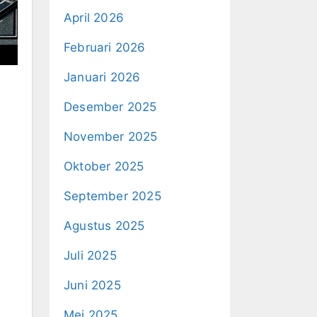
April 2026
Februari 2026
Januari 2026
Desember 2025
November 2025
Oktober 2025
September 2025
Agustus 2025
Juli 2025
Juni 2025
Mei 2025