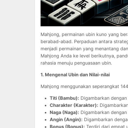
Mahjong, permainan ubin kuno yang ber
berabad-abad. Perpaduan antara strate
menjadi permainan yang menantang dan
Mahjong Anda ke level berikutnya, pand
rahasia menuju penguasaan ubin.
1. Mengenal Ubin dan Nilai-nilai
Mahjong menggunakan seperangkat 144 u
Titi (Bambu):
Digambarkan dengan 
Charakter (Karakter):
Digambarkan 
Naga (Naga):
Digambarkan dengan ti
Angin (Angin):
Digambarkan dengan e
Bonus (Bonus):
Terdiri dari empat