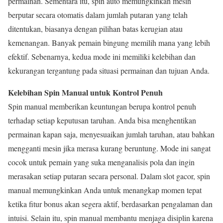
permainan. Sementara itu, spin auto memungkinkan mesin
berputar secara otomatis dalam jumlah putaran yang telah
ditentukan, biasanya dengan pilihan batas kerugian atau
kemenangan. Banyak pemain bingung memilih mana yang lebih
efektif. Sebenarnya, kedua mode ini memiliki kelebihan dan
kekurangan tergantung pada situasi permainan dan tujuan Anda.
Kelebihan Spin Manual untuk Kontrol Penuh
Spin manual memberikan keuntungan berupa kontrol penuh
terhadap setiap keputusan taruhan. Anda bisa menghentikan
permainan kapan saja, menyesuaikan jumlah taruhan, atau bahkan
mengganti mesin jika merasa kurang beruntung. Mode ini sangat
cocok untuk pemain yang suka menganalisis pola dan ingin
merasakan setiap putaran secara personal. Dalam slot gacor, spin
manual memungkinkan Anda untuk menangkap momen tepat
ketika fitur bonus akan segera aktif, berdasarkan pengalaman dan
intuisi. Selain itu, spin manual membantu menjaga disiplin karena