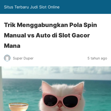
Situs Terbaru Judi Slot Online
Trik Menggabungkan Pola Spin
Manual vs Auto di Slot Gacor
Mana
Super Duper
5 tahun ago