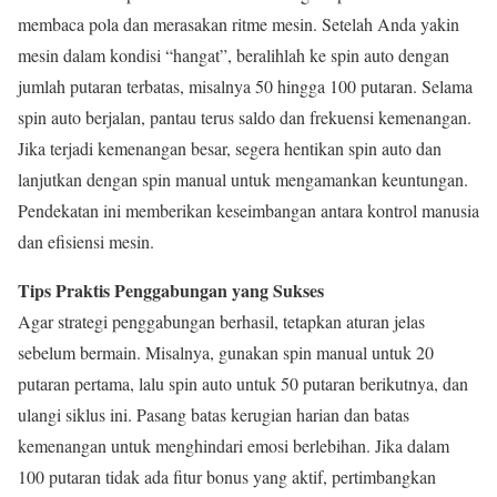
membaca pola dan merasakan ritme mesin. Setelah Anda yakin
mesin dalam kondisi “hangat”, beralihlah ke spin auto dengan
jumlah putaran terbatas, misalnya 50 hingga 100 putaran. Selama
spin auto berjalan, pantau terus saldo dan frekuensi kemenangan.
Jika terjadi kemenangan besar, segera hentikan spin auto dan
lanjutkan dengan spin manual untuk mengamankan keuntungan.
Pendekatan ini memberikan keseimbangan antara kontrol manusia
dan efisiensi mesin.
Tips Praktis Penggabungan yang Sukses
Agar strategi penggabungan berhasil, tetapkan aturan jelas
sebelum bermain. Misalnya, gunakan spin manual untuk 20
putaran pertama, lalu spin auto untuk 50 putaran berikutnya, dan
ulangi siklus ini. Pasang batas kerugian harian dan batas
kemenangan untuk menghindari emosi berlebihan. Jika dalam
100 putaran tidak ada fitur bonus yang aktif, pertimbangkan