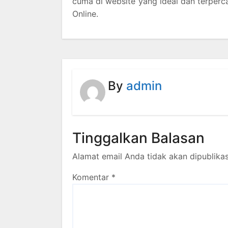
cuma di website yang ideal dan terperc
Online.
By
admin
Tinggalkan Balasan
Alamat email Anda tidak akan dipublikas
Komentar
*