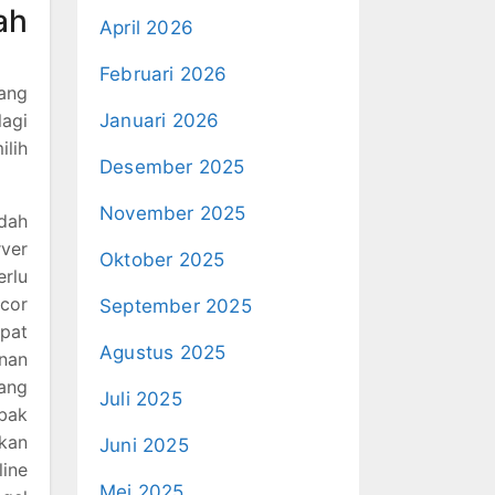
ah
April 2026
Februari 2026
ang
lagi
Januari 2026
ilih
Desember 2025
November 2025
udah
ver
Oktober 2025
erlu
acor
September 2025
pat
Agustus 2025
nan
nang
Juli 2025
mbak
tkan
Juni 2025
line
Mei 2025