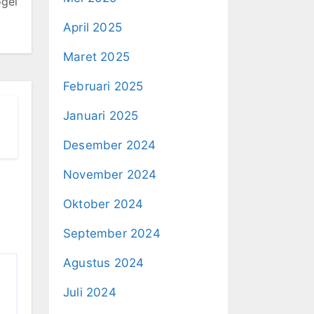
ogel
April 2025
Maret 2025
Februari 2025
Januari 2025
Desember 2024
November 2024
Oktober 2024
September 2024
Agustus 2024
Juli 2024