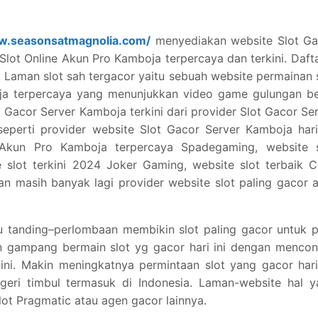
w.seasonsatmagnolia.com/
menyediakan website Slot Ga
Slot Online Akun Pro Kamboja terpercaya dan terkini. Daft
i. Laman slot sah tergacor yaitu sebuah website permainan 
ja terpercaya yang menunjukkan video game gulungan ber
 Gacor Server Kamboja terkini dari provider Slot Gacor Se
seperti provider website Slot Gacor Server Kamboja hari
e Akun Pro Kamboja terpercaya Spadegaming, website s
 slot terkini 2024 Joker Gaming, website slot terbaik 
n masih banyak lagi provider website slot paling gacor 
u tanding–perlombaan membikin slot paling gacor untuk 
 gampang bermain slot yg gacor hari ini dengan mencon
ini. Makin meningkatnya permintaan slot yang gacor hari
geri timbul termasuk di Indonesia. Laman-website hal y
ot Pragmatic atau agen gacor lainnya.