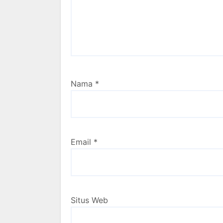
Nama
*
Email
*
Situs Web