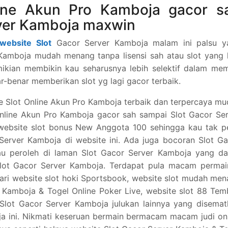
ine Akun Pro Kamboja gacor s
rver Kamboja maxwin
website Slot
Gacor Server Kamboja malam ini palsu y
Kamboja mudah menang tanpa lisensi sah atau slot yang 
ikian membikin kau seharusnya lebih selektif dalam mem
r-benar memberikan slot yg lagi gacor terbaik.
e Slot Online Akun Pro Kamboja terbaik dan terpercaya m
line Akun Pro Kamboja gacor sah sampai Slot Gacor Ser
 website slot bonus New Anggota 100 sehingga kau tak p
Server Kamboja di website ini. Ada juga bocoran Slot G
au peroleh di laman Slot Gacor Server Kamboja yang da
Slot Gacor Server Kamboja. Terdapat pula macam permai
 dari website slot hoki Sportsbook, website slot mudah me
r Kamboja & Togel Online Poker Live, website slot 88 Te
 Slot Gacor Server Kamboja julukan lainnya yang disema
a ini. Nikmati keseruan bermain bermacam macam judi on