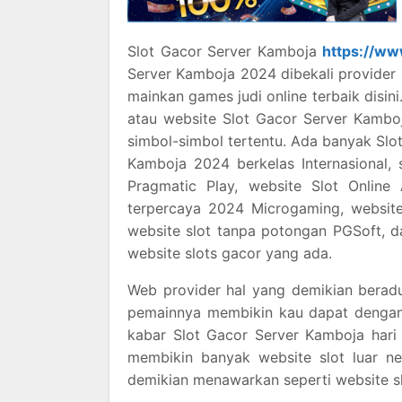
Slot Gacor Server Kamboja
https://ww
Server Kamboja 2024 dibekali provider 
mainkan games judi online terbaik disin
atau website Slot Gacor Server Kambo
simbol-simbol tertentu. Ada banyak Slot
Kamboja 2024 berkelas Internasional, 
Pragmatic Play, website Slot Onlin
terpercaya 2024 Microgaming, website
website slot tanpa potongan PGSoft, da
website slots gacor yang ada.
Web provider hal yang demikian berad
pemainnya membikin kau dapat dengan
kabar Slot Gacor Server Kamboja hari 
membikin banyak website slot luar ne
demikian menawarkan seperti website sl