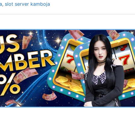
a
,
slot server kamboja