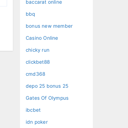
baccarat online
bbq
bonus new member
Casino Online
chicky run
clickbet88
cmd368
depo 25 bonus 25
Gates Of Olympus
ibcbet
idn poker